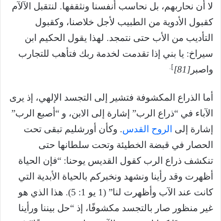
لا أن نحاربهم، بل نحاسب أنفسنا ونثقفها. لنتقبل الآلآم
كقبول الأدوية من الطبيب لأجل خلاصنا، وكقبول
التأديب من الأب حتى نتمجد. لهذا يقول الحكيم ابن
سيراخ: يا بني إذا تقدمت لخدمة ربك فتأهب للتجارب
].
واصبر
[81]
أما الذراع المكشوفة فتشير إلى التجسد الإلهي، إذ يرى
الآباء في “ذراع الرب” إشارة إلى الابن، و “أصبع الرب”
إشارة إلى
الروح القدس
. وكأن أورشليم تبقى تحت
الحصار في قبضة الخطيئة وتحت سلطانها حتى
تنكشف ذراع الرب كقول القديس يوحنا: “فإن الحياة
أظهرت وقد رأينا ونشهد ونخبركم بالحياة الأبدية التي
كانت عند الآب وأظهرت لنا” (1 يو 1: 5). هذا الذي هو
غير منظور صار بالتجسد مكشوفًا، إذ “حل بيننا ورأينا