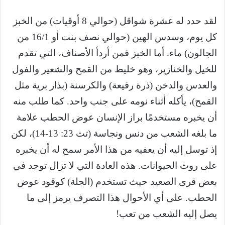
لقد حدد له عشرة شواقل (حوالي 8 أوقيات) من الخبز
كل يوم، وسدس الهين (حوالي نصف بنت أو 16/1 من
الجالون) ماء. أما الخبز فمن أردأ الأصناف، التي تقدم
للخيل والخنازير، وهو خليط من القمح والشعير والفول
والعدس والدخن (ذرة رفيعة) والكرسنة (بذار برية مثل
القمح)، يأكله أثناء نومه على جنب واحد. كما طلب منه
أن يخبره مستخدمًا براز الإنسان عوض الحطب علامة
ما بلغه الشعب من دنس ونجاسة (تث 23: 13-14)، لكن
إذ توسل إليه أن يعفيه من هذا الأمر سمح له أن يخبره
على روث الحيوانات. هذه العادة التي لا تزال توجد في
بعض قرى الصعيد حيث تستخدم (الجلة) كوقود عوض
الحطب. على أي الأحوال هذا التصرف يرمز إلى ما
يصل إليه الشعب من تعب!