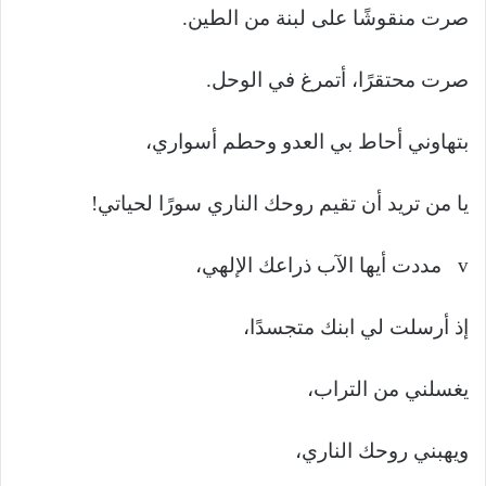
صرت منقوشًا على لبنة من الطين.
صرت محتقرًا، أتمرغ في الوحل.
بتهاوني أحاط بي العدو وحطم أسواري،
يا من تريد أن تقيم روحك الناري سورًا لحياتي!
v مددت أيها الآب ذراعك الإلهي،
إذ أرسلت لي ابنك متجسدًا،
يغسلني من التراب،
ويهبني روحك الناري،