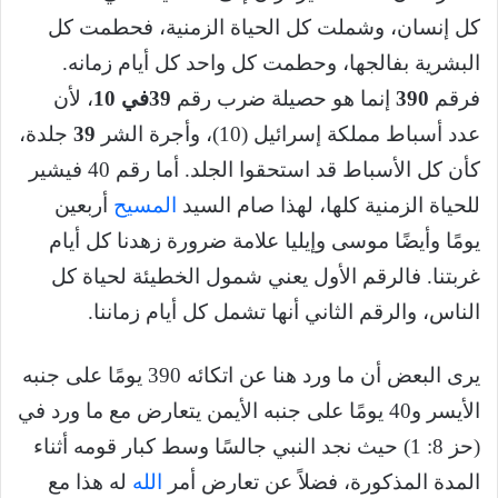
كل إنسان، وشملت كل الحياة الزمنية، فحطمت كل
البشرية بفالجها، وحطمت كل واحد كل أيام زمانه.
فرقم
390
إنما هو حصيلة ضرب رقم
39
في 10
، لأن
عدد أسباط مملكة إسرائيل (10)، وأجرة الشر
39
جلدة،
كأن كل الأسباط قد استحقوا الجلد. أما رقم 40 فيشير
للحياة الزمنية كلها، لهذا صام السيد
المسيح
أربعين
يومًا وأيضًا موسى وإيليا علامة ضرورة زهدنا كل أيام
غربتنا. فالرقم الأول يعني شمول الخطيئة لحياة كل
الناس، والرقم الثاني أنها تشمل كل أيام زماننا.
يرى البعض أن ما ورد هنا عن اتكائه 390 يومًا على جنبه
الأيسر و40 يومًا على جنبه الأيمن يتعارض مع ما ورد في
(حز 8: 1) حيث نجد النبي جالسًا وسط كبار قومه أثناء
المدة المذكورة، فضلاً عن تعارض أمر
الله
له هذا مع