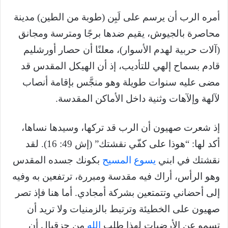
أمره الرب أن يرسم على لَبِن (طوبة من الطين) مدينة
محاصرة بالجيوش، يقيم ضدها برجًا ومترسة ومجانق
(آلات حربية لهدم الأسوار)، معلنًا أن حصار أورشليم
قادم بسماح إلهي للتأديب، إذ أن الهيكل المقدس قد
مضى عليه سنوات طويلة وهو منجَّس بإقامة أنصاب
لآلهة وإلآهات وثنية داخل الأماكن المقدسة.
إذ شعرت صهيون أن الرب قد تركها، وسيدها نساها،
أكد لها: “هوذا على كفّي نقشتك” (إش 49: 16). لقد
نقشتك في ابني
يسوع المسيح
بكونك جسده المقدس
وهو الرأس، أراك فيه مقدسة ومبررة، ترتفعين به وفيه
إلى أحضاني وتتمتعين بشركة أمجادي. أما هنا فإذ تصر
صهيون على الخطيئة وترتبط بالزمنيات ولا تريد أن
تسمو عن الأرضيات لهذا طلب
الله
من حزقيال أن