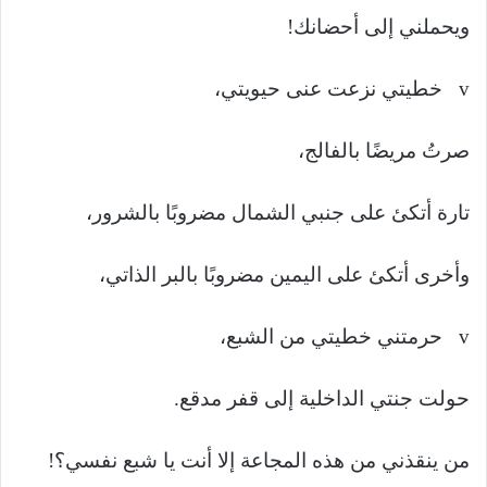
ويحملني إلى أحضانك!
v خطيتي نزعت عنى حيويتي،
صرتُ مريضًا بالفالج،
تارة أتكئ على جنبي الشمال مضروبًا بالشرور،
وأخرى أتكئ على اليمين مضروبًا بالبر الذاتي،
v حرمتني خطيتي من الشبع،
حولت جنتي الداخلية إلى قفر مدقع.
من ينقذني من هذه المجاعة إلا أنت يا شبع نفسي؟!