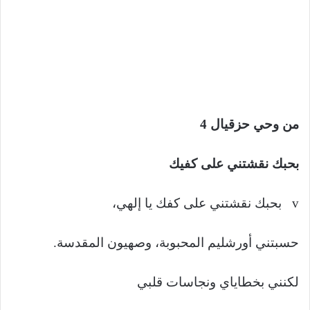
من وحي حزقيال 4
بحبك نقشتني على كفيك
v بحبك نقشتني على كفك يا إلهي،
حسبتني أورشليم المحبوبة، وصهيون المقدسة.
لكنني بخطاياي ونجاسات قلبي