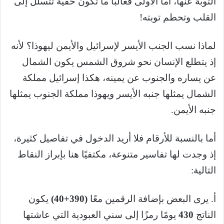
التوبة عنها، أما الأولى فغالبًا ما تكون خفية تتسلل إلى
القلب وتحطم توبته!
لماذا نسب الجنب الأيسر لإسرائيل والأيمن ليهوذا؟ لأنه
إذ يتطلع الإنسان نحو شروق الشمس يكون الشمال
عن يساره والجنوب عن يمينه، هكذا إسرائيل مملكة
الشمال يمثلها جنبه الأيسر ويهوذا مملكة الجنوب يمثلها
جنبه الأيمن.
أما بالنسبة للأرقام فلا أريد الدخول في تفاصيل كثيرة،
إذ وجدت لها تفاسير متنوعة، مكتفيًا هنا بإبراز النقاط
التالية:
أ. يرى البعض بإضافة الرقمين معًا
(390+40)
يكون
الناتج
430
يومًا رمزًا إلى سني العبودية التي عاشتها