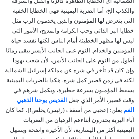
الشمالية أي الخطايا الظاهرة كالزنا والقتل والسرقة
والكذب الخ، أما الضربة اليمينية فهي الخطايا الخفية
التي يتعرض لها المؤمنون والذين يخدمون الرب مثل
خطايا البر الذاتي وحب الكرامة والمديح، الأمور التي
ليس لها مظهر الخطيئة أمام الناس لكنها تفسد حياة
المؤمنين والخدام. النوم على الجانب الأيسر يبقى زمانًا
أطول من النوم على الجانب الأيمن، لأن شعب يهوذا
وإن كان قد تأخر في شره عن مملكة إسرائيل الشمالية
لكنه في زمن قصير كمل شره. هكذا بالضربات اليمينية
يسقط المؤمنون بسرعة خطيرة، ويكمل شرهم في
وقت قصير، الأمر الذي جعل
ا
لقديس
يوحنا الذهبي
الفم
يعلن: [عجبي من أسقف (رئيس) يخلص!]، كما كان
آباء البرية يحذرون أبناءهم الرهبان من الضربات
اليمينية أكثر من اليسارية، لأن الأخيرة واضحة ويسهل