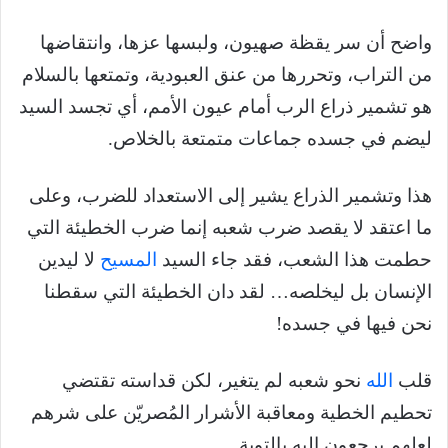
واضح أن سر يقظة صهيون، ولبسها عزها، وانتقاضها
من التراب، وتحررها من عنق العبودية، وتمتعها بالسلام
هو تشمير ذراع الرب أمام عيون الأمم، أي تجسد السيد
ليضم في جسده جماعات متمتعة بالخلاص.
هذا وتشمير الذراع يشير إلى الاستعداد للضرب، وعلى
ما اعتقد لا يقصد ضرب شعبه إنما ضرب الخطيئة التي
حطمت هذا الشعب، فقد جاء السيد
المسيح
لا ليدين
الإنسان بل ليخلصه… لقد دان الخطيئة التي سقطنا
نحن فيها في جسده!
قلب
الله
نحو شعبه لم يتغير، لكن قداسته تقتضي
تحطيم الخطية ومعاقبة الأشرار المُصريّن على شرهم
لعلهم يرجعون إليه بالتوبة.