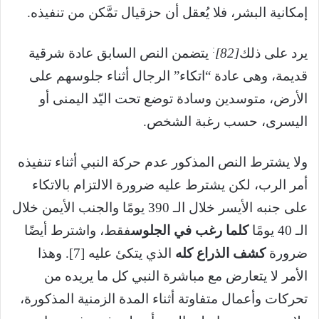
إمكانية البشر، فلا يُعقل أن حزقيال تمَّكن من تنفيذه.
:
يرد على ذلك
[82]
يتضمن النص السابق عادة شرقية
قديمة، وهى عادة “اتكاء” الرجال أثناء جلوسهم على
الأرض، متوسدين وسادة توضع تحت اليّد اليمنى أو
اليسرى، حسب رغبة الشخص.
ولا يشترط النص المذكور عدم حركة النبي أثناء تنفيذه
أمر الرب، لكن يشترط عليه ضرورة الالتزام بالاتكاء
على جنبه الأيسر خلال الـ 390 يومًا والجنب الأيمن خلال
الـ 40 يومًا
كلما رغب في الجلوس
فقط، واشترط أيضًا
ضرورة
كشف الذراع كله
الذي يتكئ عليه [7]. وهذا
الأمر لا يتعارض مع مباشرة النبي كل ما يريده من
تحركات وأعمال متفاوتة أثناء المدة الزمنية المذكورة،