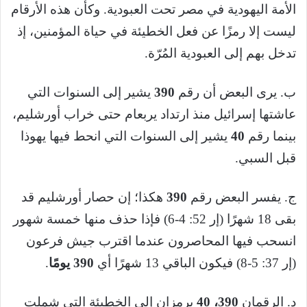
الأمة اليهودية في مصر تحت العبودية. وكأن هذه الأرقام
ليست إلا رمزًا عن فعل الخطيئة في حياة المؤمنين، إذ
تدخل بهم إلى العبودية المُرّة.
ب. يرى البعض أن رقم
390
يشير إلى السنوات التي
عاشتها إسرائيل منذ ارتداد يربعام حتى خراب أورشليم،
بينما رقم
40
يشير إلى السنوات التي انحط فيها يهوذا
قبل السبي.
ج. يفسر البعض رقم
390
هكذا؛ إن حصار أورشليم قد
بقى 18 شهرًا (إر 52: 4-6) فإذا حذف منها خمسة شهور
انسحب فيها المحاصرون عندما اقترب جيش فرعون
(إر 37: 5-8) فيكون الباقي 13 شهرًا أي
390
يومًا
.
د. الرقمان
390، 40
يرمزان إلى الخطيئة التي شملت