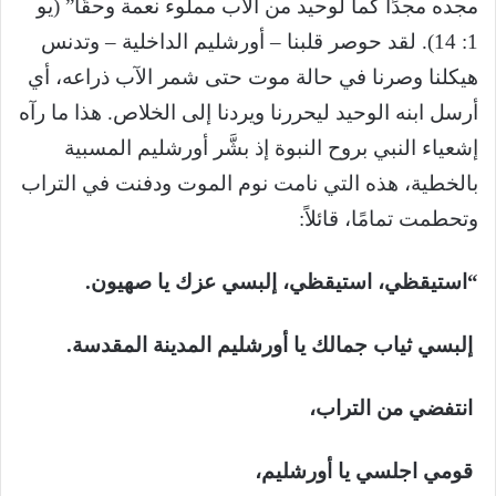
مجده مجدًا كما لوحيد من الآب مملوء نعمة وحقًا” (يو
1: 14). لقد حوصر قلبنا – أورشليم الداخلية – وتدنس
هيكلنا وصرنا في حالة موت حتى شمر الآب ذراعه، أي
أرسل ابنه الوحيد ليحررنا ويردنا إلى الخلاص. هذا ما رآه
إشعياء النبي بروح النبوة إذ بشَّر أورشليم المسبية
بالخطية، هذه التي نامت نوم الموت ودفنت في التراب
وتحطمت تمامًا، قائلاً:
“استيقظي، استيقظي، إلبسي عزك يا صهيون.
إلبسي ثياب جمالك يا أورشليم المدينة المقدسة.
انتفضي من التراب،
قومي اجلسي يا أورشليم،