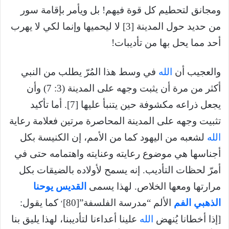
ومجانق لتحطيم كل قوة فيهم! بل ويأمر بإقامة سور
من حديد حول المدينة [3] لا ليحميها وإنما لكي لا يهرب
أحد مما يحل بها من تأديبات!
والعجيب أن
الله
في وسط هذا المُرّ يطلب من النبي
أكثر من مرة أن يثبت وجهه على المدينة (3: 7) وأن
يجعل ذراعه مكشوفة حين يتنبأ عليها [7]. أما تأكيد
تثبيت وجهه على المدينة المحاصرة مرتين فعلامة رعاية
الله
لشعبه من اليهود كما من الأمم، إن الكنيسة بكل
أجناسها هي موضوع رعايته وعنايته واهتمامه حتى في
أمرّ لحظات التأديب. إنه يسمح لأولاده بالضيقات بكل
مرارتها ومعها الخلاص. لهذا يسمى
القديس
يوحنا
،
الذهبي الفم
الألم “مدرسة الفلسفة”[80]
كما يقول:
[إذا أخطانا يُنهض
الله
علينا أعداءنا لتأديبنا، لهذا يليق بنا