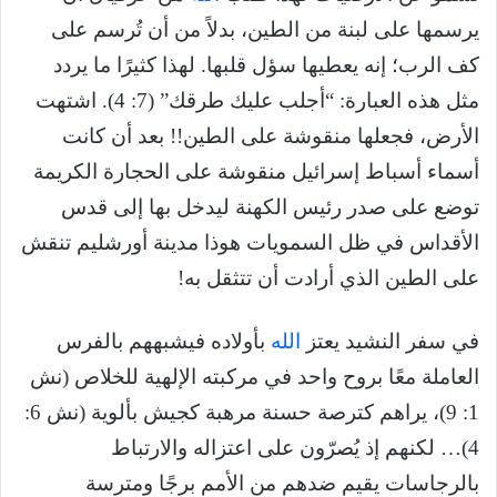
يرسمها على لبنة من الطين، بدلاً من أن تُرسم على
كف الرب؛ إنه يعطيها سؤل قلبها. لهذا كثيرًا ما يردد
مثل هذه العبارة: “أجلب عليك طرقك” (7: 4). اشتهت
الأرض، فجعلها منقوشة على الطين!! بعد أن كانت
أسماء أسباط إسرائيل منقوشة على الحجارة الكريمة
توضع على صدر رئيس الكهنة ليدخل بها إلى قدس
الأقداس في ظل السمويات هوذا مدينة أورشليم تنقش
على الطين الذي أرادت أن تتثقل به!
في سفر النشيد يعتز
الله
بأولاده فيشبههم بالفرس
العاملة معًا بروح واحد في مركبته الإلهية للخلاص (نش
1: 9)، يراهم كترصة حسنة مرهبة كجيش بألوية (نش 6:
4)… لكنهم إذ يُصرّون على اعتزاله والارتباط
بالرجاسات يقيم ضدهم من الأمم برجًا ومترسة