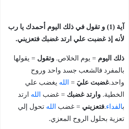
آية (1) و تقول في ذلك اليوم أحمدك يا رب
لأنه إذ غضبت علي ارتد غضبك فتعزيني.
ذلك اليوم
= يوم الخلاص.
وتقول
= يقولها
بالمفرد فالشعب جسد واحد وروح
واحد.
غضبت عليَ
=
الله
يغضب علي
الخطية.
وارتد غضبك
= غضب
الله
ارتد
ب
الفداء
.
فتعزيني
= غضب
الله
تحول إلي
تعزية بحلول الروح المعزي.