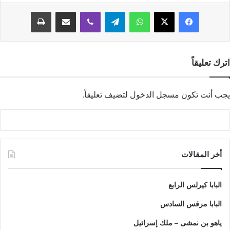
فيسبوك
‫X
واتساب
تيلقرام
ڤايبر
مشاركة عبر البريد
طباعة
اترك تعليقاً
يجب أنت تكون
مسجل الدخول
لتضيف تعليقاً.
أخر المقالات
البابا كيرلس الرابع
البابا مرقس السادس
ياهو بن نمشى – ملك إسرائيل