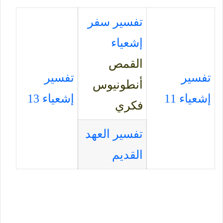
تفسير سفر
إشعياء
القمص
تفسير
تفسير
أنطونيوس
إشعياء 11
إشعياء 13
فكري
تفسير العهد
القديم