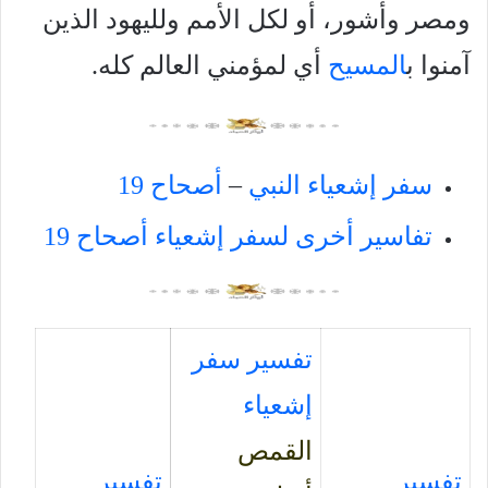
ومصر وأشور، أو لكل الأمم ولليهود الذين
آمنوا ب
المسيح
أي لمؤمني العالم كله.
سفر إشعياء النبي
–
أصحاح 19
تفاسير أخرى لسفر إشعياء أصحاح 19
تفسير سفر
إشعياء
القمص
تفسير
تفسير