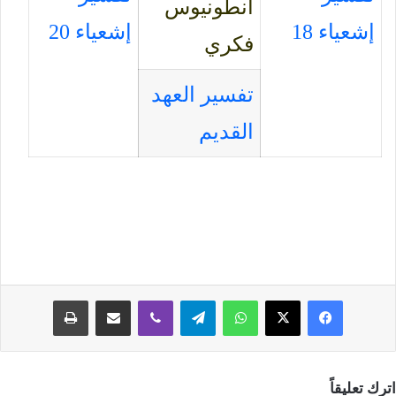
أنطونيوس
إشعياء 18
إشعياء 20
فكري
تفسير العهد
القديم
فيسبوك
‫X
واتساب
تيلقرام
ڤايبر
مشاركة عبر البريد
طباعة
اترك تعليقاً