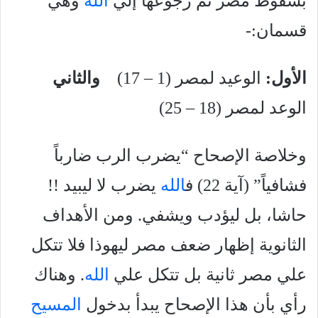
بسقوط مصر ثم رجوعها إلي
الله
وهي
قسمان:-
الأول:
الوعيد لمصر (1 – 17)
والثاني
الوعد لمصر (18 – 25)
وخلاصة الإصحاح “يضرب الرب ضارباً
فشافياً” (آية 22) ف
الله
يضرب لا ليبيد !!
حاشا، بل ليؤدب ويشفي. ومن الأهداف
الثانوية إظهار ضعف مصر ليهوذا فلا تتكل
علي مصر ثانية بل تتكل علي
الله
. وهناك
رأي بأن هذا الإصحاح يبدأ بدخول
المسيح