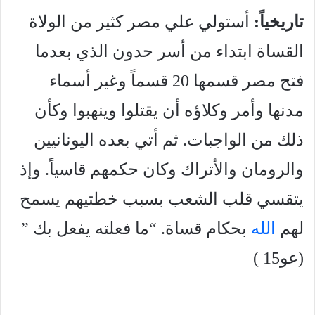
تاريخياً:
أستولي علي مصر كثير من الولاة
القساة ابتداء من أسر حدون الذي بعدما
فتح مصر قسمها 20 قسماً وغير أسماء
مدنها وأمر وكلاؤه أن يقتلوا وينهبوا وكأن
ذلك من الواجبات. ثم أتي بعده اليونانيين
والرومان والأتراك وكان حكمهم قاسياً. وإذ
يتقسي قلب الشعب بسبب خطتيهم يسمح
لهم
الله
بحكام قساة. “ما فعلته يفعل بك ”
(عو15 )