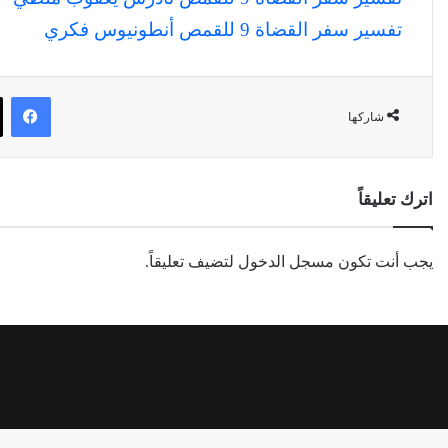
تفسير سفر القضاة 9 للقمص أنطونيوس فكري
في
شاركها
اترك تعليقاً
يجب أنت تكون
مسجل الدخول
لتضيف تعليقاً.