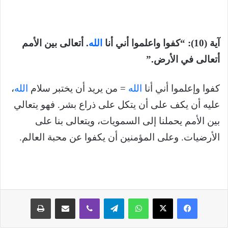
آية (10): “كفوا واعلموا أني أنا
الله
. أتعالى بين الأمم
أتعالى في الأرض.”
كفوا وإعلموا أني أنا
الله
= من يريد أن يختبر سلام
الله
،
عليه أن يكف على أن يتكل على ذراع بشر. فهو يتعالي
بين الأمم يحملنا إلى السمويات، ويتعالى بنا على
الأرضيات. وعلى المؤمنين أن يكفوا عن محبة العالم.
فيسبوك
‫X
واتساب
تيلقرام
ڤايبر
مشاركة عبر البريد
طباعة