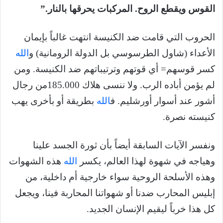
القوس ويقطع الروح. المركبات يحرقها بالنار.”
الحروب التي قامت ضد الكنيسة انتهت غالباً بإيمان
الأعداء (شاول الطرسوسي بل الدولة الرومانية) و
الله
كسر قوسهم= أي قوتهم وترتيباتهم ضد الكنيسة. ومن
لم يؤمن أباده الرب. ولا ننسى هلاك 185.000من رجال
أشور عند أسوار أورشليم. ف
الله
بطريقة أو بأخرى يهب
كنيسته نصرة.
ونفسر الآيات السابقة أيضاً بأن ثورة الجسد علينا
وهياجه في شهوة لهذا العالم، يكسر
الله
هذه الشهوات
وهذه الأسلحة الروحية سواء خارجية أم داخلية، من
إبليس المحارب ضدنا أو شهواتنا المحاربة فينا، ويجعل
كل هذا خرباً ليقيم الإنسان الجديد.