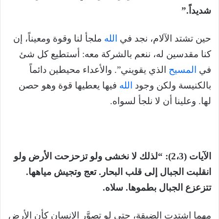
شديداً.”
حين تشتد الآلام، نجد في
الله
ملجأ لنا وقوة ومعيناً، إن
كنا مقدسين له، ننعم بالشركة معه: أستطيع كل شئ
في
المسيح
الذي يقويني”. والأعداء محيطين دائماً
بالكنيسة ولكن وجود
الله
فيها يعطيها قوة وهو حصن
لها. وعلينا أن لا نلجأ لسواه.
الآيات (2،3): “لذلك لا نخشى ولو تزحزحت الأرض ولو
انقلبت الجبال إلى قلب البحار. تعج وتجيش مياهها.
تتزعزع الجبال بطموها. سلاه.
مهما اشتدت الضيقة، حتى لو تصوَّر الإنسان كأن الأرض