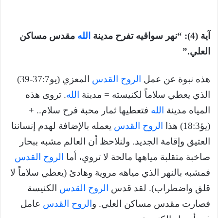
آية (4): “نهر سواقيه تفرح مدينة
الله
مقدس مساكن
العلي.”
هذه نبوة عن عمل
الروح القدس
المعزي (يو37:7-39)
الذي يعطي سلاماً لكنيسته = مدينة
الله
. تروى هذه
المياه مدينة
الله
فتعطيها ثمار محبة فرح سلام.. +
(يؤ18:3) هذا
الروح القدس
يعمله بالإضافة لهدم إنساننا
العتيق وإقامة الجديد. ولنلاحظ أن العالم مشبه ببحار
صاخبة متقلبة مياهها مالحة لا تروي، أما
الروح القدس
فمشبه بالنهر الذي مياهه مروية وهادئ (يعطي سلاماً لا
قلق واضطراب). لقد قدس
الروح القدس
الكنيسة
فصارت مقدس مساكن العلي. و
الروح القدس
عامل