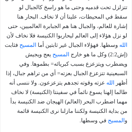
تتزلزل تحت قدميه وحتى ما هو راسخ كالجبال لو
سقط في المحيطات، علينا أن لا نخاف. البحار هنا
إشارة للعالم، والجبال هنا هم الجبابرة العالميين، حتى
لو نزل هؤلاء إلى العالم ليحاربوا الكنيسة فلا نخاف لأن
الله
وسطها. فهؤلاء الجبال غير ثابتين أما
المسيح
فثابت
(إش2:2) وكل ما هو خارج
المسيح
يعج ويجيش
ويضطرب ويتزعزع بسبب كبريائه= بطموها. وفي
السبعينية تتزعزع الجبال بعزته= أي من تراهم جبال، إذا
أظهر
الله
عزته وقوته تجدهم يتزعزعون. ولا ننسى أنه
طالما إلهنا يسوع نائماً في سفينتا (الكنيسة) لا نخاف
مهما اضطرب البحر (العالم) الهيجان ضد الكنيسة بدأ
من بداية الكنيسة ولكننا مازلنا نرى الكنيسة قائمة
و
المسيح
في وسطها.