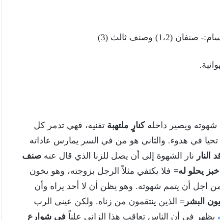
1) وصنف ثالث (3)
انية.
شهوته ويصير داخله
كنارٍ ملتهبة
تفنيه، فهي تدمر كل
ي تحيا في هدوء. والثاني هو من في السر يمارس عاداته
د النار
نار الشهوة إلى أن يصل للزنا الذي قال عنه
صنف
بز يحلو له=
فلا يكتفي مثلاً الرجل بزوجته، وهو يخون
ة من اجل أن يتمم شهوته. وهو يظن أن لا أحد يراه وأن
ون البشر=
الذين ينتقمون من زناه. ولكن عيني الرب
يظهر في أن الناس تعاقب هذا الزاني علناً
في شوارع