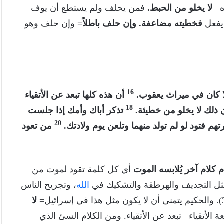
لا يخلو من الحبط.
فمن يحلف ولم يستطع أن يوف
 يفعل
فخطيته مضاعفة. وإن حلف باطلاً=
وإن حلف وهو
16
لا كان في ميراث يعقوب.
أن هذه كلها تبعد عن الأتقياء
18
 ذلك لا يخلو من خطيئة.
تذكر أباك وأمك إذا جلست
20
هم فتود لو لم تولد منهما وتلعن يوم ولادتك.
من تعود
م كلام آخر يُلابسه الموت
أي كل كلمة تقود لموت من
مثل التجديف والهرطقة والتشكيك في
الله
، وتجريح الناس
لا
الأتقياء= تبعد عن الأتقياء. ومن الكلام السئ الذي