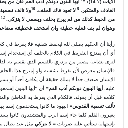
الآيات (7-14): “
أيها البنون دونكم أدب الفم فان من يحف
10
9
القاذف والمتكبر.
لا تعود فاك الحلف.
ولا تالف تسمية
12
من الحبط كذلك من لم يبرح يحلف ويسمي لا يتزكى.
ا
وهوان لم يف فعليه خطيئة وان استخف فخطيئته مضاعف
رأينا أن الحكيم يصلى لله ليحفظ شفتيه فلا يفرط في كل
أي أن يمتزج التفريط في الكلام بالحلف أي إستخدام إس
لترى بشاعة مصير من يزدري بالقسم الذي يقسم به. لذ
فالإنسان معرض لأن يفرط بشفتيه ولو إمتزج هذا بالحلف
الإنسان ضعيف جداً لا يملك حقيقة أن يكافئ أحداً أو يسيء
عليه.
أيها البنون دونكم أدب الفم=
أي “أيها البنون إسمع
كلامه قبل أن يقوله. فالكلام الذي يفرط به الخاطئ والم
تألف تسمية القدوس=
اليهود ما كانوا يستخدمون إسم يهو
يغيرون القلم كلما جاء إسم الرب والمتشددون كانوا يس
بإستهانة ستأتي عليه ضربات =
لا يتزكي
مثل عبد بطال 