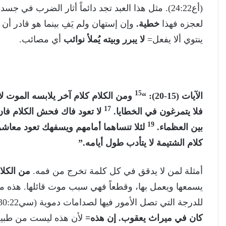
(أع24:22). مثل هذا العبد تجد دائماً أثار الضرب في جسده=
لعجزه فهذا
خطية.
وإن إستهان ولم يَفِ بينما هو قادر أن
ينتوي ألا يفعل=
لا يبرر وبيته يُملأ نوائب
أي مصائب.
15
الآيات (15-20): “
ومن الكلام كلام آخر يلابسه الموت 
17
فلا يتمرغون في الخطايا.
لا تعود فاك فحش الكلام فان
19
بين العظماء.
لئلا تنساهما أمامهم ويسفهك تعود معاشرت
كلام الشتيمة لا يتأدب طول أيامه.”
أمثلة لمن لا يدقق في كل كلمة تخرج من فمه.
من الكلا
يسمعها ويعمل بها، وقطعاً فهي سبب موت قائلها. هذه 
للدرجة التي تصل الأمور فيها لصدامات دموية (سي30:22). والحكيم يتمنى أن لا يكون مثل هذا في إسرائيل=
كان في ميراث يعقوب. إن هذه=
لأن هذه ليست من طبيعة 