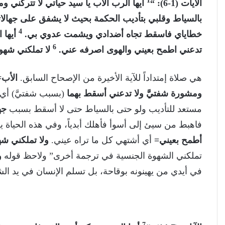
1
الآيات (1-6): “
أيها الرب الأب يا سيد حياتي لا تتركني
بالسياط وقلبي بتأديب الحكمة بحيث لا يشفق على جهالا
4
خطاياي فاسقط تجاه أضدادي ويشمت عدوي بي.
أيها 
6
تدعني اطمح بعيني والهوى اصرفه عني.
لا تملكني شهوة
هي صلاة إمتداداً للآية الأخيرة من الإصحاح السابق.
الأب
ومشورة شفتيَّ ولا تدعني أسقط بهما
(بسبب شفتيَّ) أي
مستعد للتأديب ولو حتى بالسياط حتى لا أسقط بسبب
جه
فاهبط من سيئ إلى أسوأ فأهلك أبدياً، وفي هذه الحياة ي
أطمح بعيني=
أي أشتهي كل ما تراه عيني.
ولا تملكني ش
تملكني الشهوة الجنسية في ترجمة أخرى” ولاحظ قوله
و
في أيدي من يهينونه بوقاحة، بل تسلم الإنسان في يد الشي
7