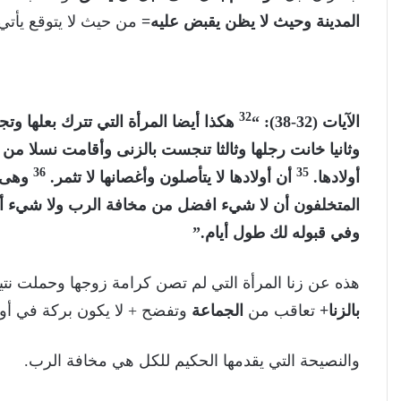
المدينة وحيث لا يظن يقبض عليه=
من حيث لا يتوقع يأتي 
32
الآيات (32-38): “
هكذا أيضا المرأة التي تترك بعلها وت
وثانيا خانت رجلها وثالثا تنجست بالزنى وأقامت نسلا م
36
35
أولادها.
أن أولادها لا يتأصلون وأغصانها لا تثمر.
وهى ت
المتخلفون أن لا شيء افضل من مخافة الرب ولا شيء أ
وفي قبوله لك طول أيام.”
هذه عن زنا المرأة التي لم تصن كرامة زوجها وحملت نت
بالزنا+
تعاقب من
الجماعة
وتفضح + لا يكون بركة في أولا
والنصيحة التي يقدمها الحكيم للكل هي مخافة الرب.