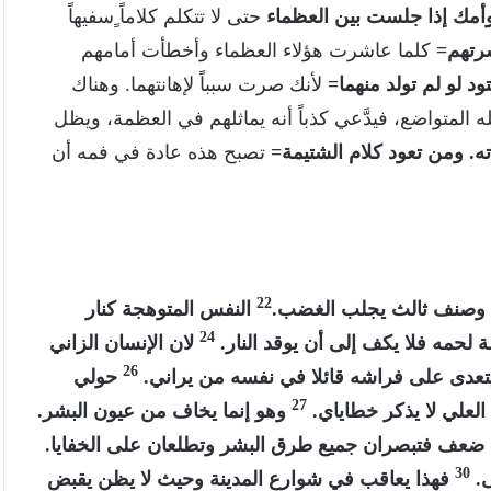
وأمك إذا جلست بين العظماء
حتى لا تتكلم كلاماً ٍسفيهاً
شرتهم=
كلما عاشرت هؤلاء العظماء وأخطأت أمامهم
ود لو لم تولد منهما=
لأنك صرت سبباً لإهانتهما. وهناك
لمتواضع، فيدَّعي كذباً أنه يماثلهم في العظمة، ويظل
ته. ومن تعود كلام الشتيمة=
تصبح هذه عادة في فمه أن
22
ا وصنف ثالث يجلب الغضب.
النفس المتوهجة كنار
24
 لحمه فلا يكف إلى أن يوقد النار.
لان الإنسان الزاني
26
يتعدى على فراشه قائلا في نفسه من يراني.
حولي
27
العلي لا يذكر خطاياي.
وهو إنما يخاف من عيون البشر.
ضعف فتبصران جميع طرق البشر وتطلعان على الخفايا.
30
ى.
فهذا يعاقب في شوارع المدينة وحيث لا يظن يقبض