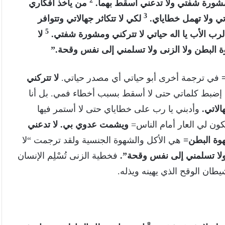
2
 ومشورة شفتي ولا تدعني اسقط بهما.
من يأخذ أفكاري
3
تي ولا تهمل خطاياي.
لكي لا تتكاثر جهالاتي وتتوافر
5
الرب الأب يا اله حياتي لا تتركني ومشورة شفتي.
لا
 البطن ولا الزنى ولا تسلمني إلى نفس وقحة.”
=
في ترجمة أخرى أبو حياتي أي مصدر حياتي.
لا تتركني
 إضبط كلماتي حتى لا أسقط بسبب أخطاء فمي. بل أنا
الاتي.
وأدبني يا رب على خطاياي حتى لا أستمر فيها
كون لي العار أمام الناس=
ويشمت عدوي بي. لا تدعني
هوة البطن=
هي الأكل والشهوة الجنسية ولقد ترجمت “لا
لا تسلمني إلى نفس وقحة”.
فخطية الزنى تُسْلِم الإنسان
طان الوقح الذي يهينه ويذله.
8