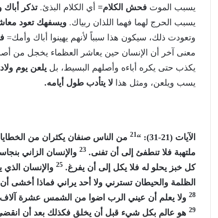
يسبب الموت
فحش الكلام=
أي الكلام البذئ.
تذكر أباك 
يسبب الحرج لهما فهما اللذان ربياك.
ويسفهك تعود معا
وتعودت ذلك، سيكون هذا سبباً لأنهم يهينوا أباك وأمك=
فت
معنى آخر أن الإنسان حين يعاشر العظماء يخجل من أصله ا
يكذب حتى يكره أباءه وأصلهم البسيط، بل
يلعن يوم ولاد
يسب ويلعن، ومثل هذا
لا يتأدب طول أيامه.
21
الآيات (21-31): “
من الناس صنفان يكثران من الخطاي
23
ملتهبة فلا تنطفئ إلى أن تفنى.
والإنسان الزاني بنجاسة
25
كل خبز يحلو له فلا يكل إلى أن يفرغ.
والإنسان الذي 
الظلمة والحيطان تسترني ولا أحد يراني فماذا أخشى أن 
28
ولا يعلم أن عيني الرب اضوا من الشمس عشرة آلاف 
29
هو عالم بكل شيء قبل أن يخلق فكذلك بعد أن انقض