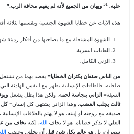
31
عليه.
ويهان من الجميع لأنه لم يفهم مخافة الرب.”
هذه الآيات عن خطايا الشهوة الجنسية ويقسمها لثلاثة أقسام:- صنفان (،2
الشهوة المشتعلة مع ما يصاحبها من أفكار رديئة شهو
العادات السرية.
الزنى الكامل.
من الناس صنفان يكثران الخطايا=
يقصد بهما من تشتعل 
طاقاته، فالطاقات الإنسانية تظهر مع النفس الهادئة الت
السيئة=
الزاني بنجاسة لحمه.
ولكن هذا يظل يشعل
ويوق
ثالث يجلب الغضب.
وهذا الزاني يشتهي كل إنسان=
كل خ
صديقه مع زوجته أو إبنته، هو لا يهتم بالعلاقات الإنساني
العلي لا يذكر خطاياه. هو لا يخاف
الله
، لكنه
يخاف من عي
تبصران، بل
هو عالم بكل شئ قبل أن يخلق.
وغضب
الله