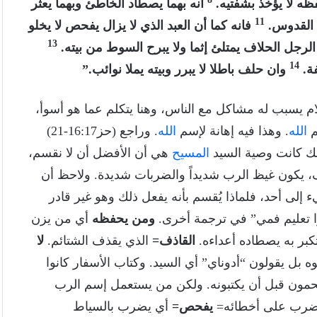
ظه لا يؤخذ بشفتيه.
انه بهما يصطاد الخاطئ وبهما يعثر
11
 القدوس.
فانه كما أن العبد الذي لا يزال يفحص لا يخلو
13
لرجل الحلاف يمتلئ إثما ولا يبرح السوط من بيته.
14
ة.
وان حلف باطلا لا يبرر وبيته يملا نوائب.”
ام يسبب له مشاكل مع الناس، وهنا يتكلم عما هو أسوأ،
م
الله
. وهذا فيه إهانة لإسم
الله
. وراجع (حز16:17-21)
لك كانت وصية السيد
المسيح
هي أن الأفضل أن لا نقسم،
، يكون غيظ الرب شديداً والضربات شديدة. ولاحظ أن
 إلى أحد، فلماذا يُقسم بأنه يفعل ذلك وهو غير قادر
وا تعليم فمي” في ترجمة أخرى.
ومن يحفظه
أي من يزن
تكبر به يصطاده أعداءه.
القاذف=
الذي يقذف الشتائم.
لا
ه بل يقولون “أدوناي” أي السيد. وكتاب الأسفار كانوا
تحمون قبل أن يكتبونه. ولكن من يستعمل إسم الرب
يضرب على أخطائه=
يفحص=
أي يضرب بالسياط