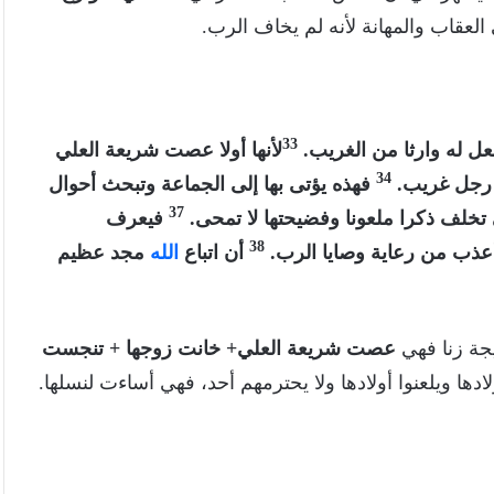
العقاب والمهانة لأنه لم يخاف الرب.
33
جعل له وارثا من الغريب.
لأنها أولا عصت شريعة العلي
34
ن رجل غريب.
فهذه يؤتى بها إلى الجماعة وتبحث أحوال
37
خلف ذكرا ملعونا وفضيحتها لا تمحى.
فيعرف
38
عذب من رعاية وصايا الرب.
أن اتباع
الله
مجد عظيم
يجة زنا فهي
عصت شريعة العلي+ خانت زوجها + تنجست
دها ويلعنوا أولادها ولا يحترمهم أحد، فهي أساءت لنسلها.