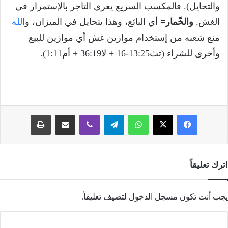
والتحايل). فالمكسب السريع يغري التاجر بالإستمرار في
الغش.
والخّمار=
أي البائع، وهذا يتحايل في الميزان، و
الله
منع شعبه من إستخدام موازين غش أي موازين للبيع
وأخرى للشراء (تث13:25-16 + لا36:19 + أم1:11).
فيسبوك
‫X
واتساب
تيلقرام
ڤايبر
مشاركة عبر البريد
طباعة
اترك تعليقاً
يجب أنت تكون
مسجل الدخول
لتضيف تعليقاً.