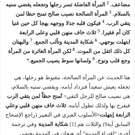
2
مضاعف.
المرأة الفاضلة تسر رجلها وتجعله يقضي سنيه
3
بالسلام.
المرأة الصالحة نصيب صالح تمنح حظا لمن
4
يتقي الرب.
فيكون قلبه جذلا ووجهه بهجا كل حين غنيا
5
كان أم فقيرا.
ثلاث خاف منهن قلبي وعلى الرابعة
7
6
ابتهلت بوجهي.
شكاية المدينة وتألب الجمع.
والبهتان
8
كل ذلك اثقل من الموت.
لكن المرأة الغائرة من المرأة
9
وجع قلب ونوح.
ولسانها سوط يصيب الجميع.”
هنا الحديث عن المرأة الصالحة، مغبوط هو رجلها، هي
تجعله يعيش سعيداً فتزداد أيامه، ويقضي سنيه بالسلام،
هي نصيب صالح للرجل التقي=
تُمنح حظاً لمن يتقي الرب
فيفرح بها ولذلك تطول أيامه.
ثلاث خاف منهن قلبي وعلي
الرابعة إبتهلت=
الأسلوب العبري في التعبير (راجع الإصحاح
السابق آية9) والثلاث هم [1]
شكاية المدينة
وفي ترجمة
أخرى “إفتراء المدينة” أي هيجان في المدينة يخشى