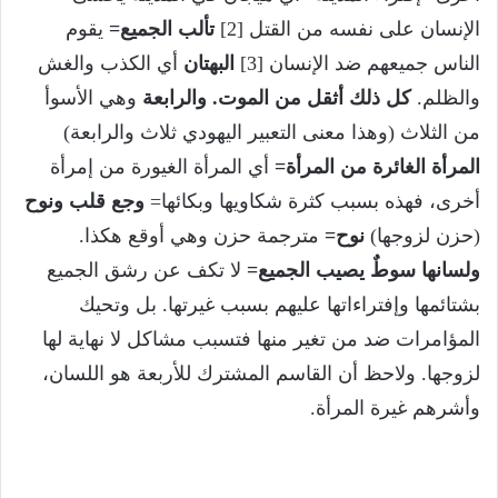
الإنسان على نفسه من القتل [2]
تألب الجميع=
يقوم
الناس جميعهم ضد الإنسان [3]
البهتان
أي الكذب والغش
والظلم.
كل ذلك أثقل من الموت. والرابعة
وهي الأسوأ
من الثلاث (وهذا معنى التعبير اليهودي ثلاث والرابعة)
المرأة الغائرة من المرأة=
أي المرأة الغيورة من إمرأة
أخرى، فهذه بسبب كثرة شكاويها وبكائها=
وجع قلب ونوح
(حزن لزوجها)
نوح=
مترجمة حزن وهي أوقع هكذا.
ولسانها سوطٌ يصيب الجميع=
لا تكف عن رشق الجميع
بشتائمها وإفتراءاتها عليهم بسبب غيرتها. بل وتحيك
المؤامرات ضد من تغير منها فتسبب مشاكل لا نهاية لها
لزوجها. ولاحظ أن القاسم المشترك للأربعة هو اللسان،
وأشرهم غيرة المرأة.