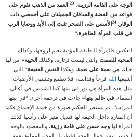
23
الوجه على القامة الرزينة.
العمد من الذهب تقوم على
قواعد من الفضة والساقان الجميلتان على أخمصي ذات
24
الوقار.
الأسس على الصخر تثبت إلى الأبد ووصايا الرب
في قلب المرأة الطاهرة.”
العكس فالمرأة اللطيفة المؤدبة نعيم لزوجها، وكذلك
المحبة للصمت
والتي ليست ثرثارة. وكذلك
الحيية=
من لها
حياء، هي
نعمة على نعمة.
وهكذا
النفس العفيفة=
التي
أشبعها
الله
فرحاً وقداسة، فلا تطمع وتشتهي الأرضيات.
مثل هذه المرأة هي نور في بيتها كما الشمس في أعالي
السماء.
في عالم بيتها=
جاءت في ترجمة أخرى “في بيتها
المرتب”. ثم يستعير الحكيم صورة من خيمة الإجتماع فكما
أن المنارة داخل الخيمة لها قنديل منير على رأسها كذلك
المرأة لها
وجه حسن على قامة رزينة.
والمقصود بالوجه
الحسن ليس جمال الوجه فقط، بل الوجه المملوء نعمة