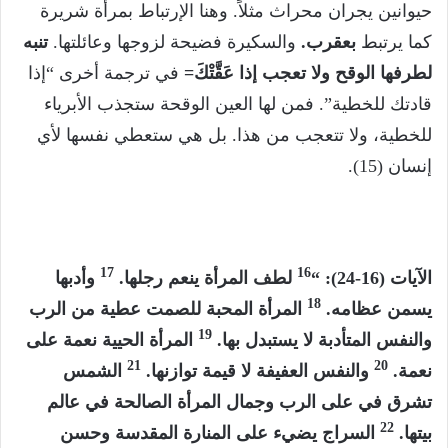
حيوانين يجران محراث مثلاً. وهنا الإرتباط بمرأة شريرة
كما يرتبط
بعقرب.
والسكيرة فضيحة لزوجها وعائلتها.
تنبه
لطرفها الوقح ولا تعجب إذا عَقَّتْكَ=
في ترجمة أخرى “إذا
قادتك للخطية”. فمن لها العين الوقحة ستجذب الأبرياء
للخطية، ولا تتعجب من هذا. بل هي ستعطي نفسها لأي
إنسان (15).
17
16
الآيات (16-24): “
لطف المرأة ينعم رجلها.
وأدبها
18
يسمن عظامه.
المرأة المحبة للصمت عطية من الرب
19
والنفس المتأدبة لا يستبدل بها.
المرأة الحيية نعمة على
21
20
نعمة.
والنفس العفيفة لا قيمة توازنها.
الشمس
تشرق في على الرب وجمال المرأة الصالحة في عالم
22
بيتها.
السراج يضيء على المنارة المقدسة وحسن