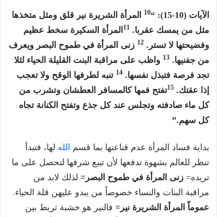
10
الآيات (10-15): “
المرأة الشريرة نير قلق ومثل متخذها
11
مثل من يمسك عقربا.
المرأة السكيرة سخط عظيم
12
وفضيحتها لا تستر.
زنى المرأة في طموح البصر ويعرف
13
من جفنيها.
واظب على مراقبة البنت القليلة الحياء لئلا
14
تجد فرصة فتبذل نفسها.
تنبه لطرفها الوقح ولا تعجب
15
إذا عقتك.
تفتح فمها كالمسافر العطشان وتشرب من
كل ماء صادفته وتجلس عند كل جذع وتفتح الكنانة تجاه
كل سهم.”
بداية فساد المرأة عدم قناعتها بما قسم
الله
لها، فتبدأ
تنظر للعالم بشهوة تدفعها لأن تبيع شرفها لتحصل على ما
تريده=
زنى المرأة في طموح البصر=
لذلك لابد من
مراقبة البنات والنساء خصوصاً من يبدو عليهن قلة الحياء.
عموماً المرأة الشريرة نير=
فالنير هو خشبة تربط بين