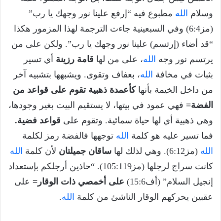
وسلام
الله
مطبوع فيه “إرفع علينا نور وجهك يا رب”
(مز6:4) وفي السبعينية جاءت الترجمة لهذا المزمور هكذا
“قد أضاء (إرتسم) علينا نور وجهك يا رب”. ولكن على من
يرتسم نور وجه
الله
، على من لها
قامة رزينة
أي تسير
بثبات في مخافة
الله
، بعفاف وتقوى. ويشبهها بتشبيه آخر
من داخل الخيمة بأنها
كأعمدة ذهبية تقوم على قواعد من
الفضة=
فهي عمود في بيتها، لا يستقيم البيت بغير وجودها،
وهي ذهبية أي لها حياة سمائية. وتقوم على
قواعد فضية.
فما تسير عليه هو كلمة
الله
توجهها فالفضة رمز لكلمة
الله
(مز6:12). وهي لذلك لها
ساقان جميلتان
لأن كلمة
الله
كانت سراج لرجلها (مز105:119). “حاذين أرجلكم بإستعداد
إنجيل السلام” (أف15:6)
على أخمصي ذات الوقار=
على
عقبين يحركهم الوقار الناشئ من كلمة
الله
.