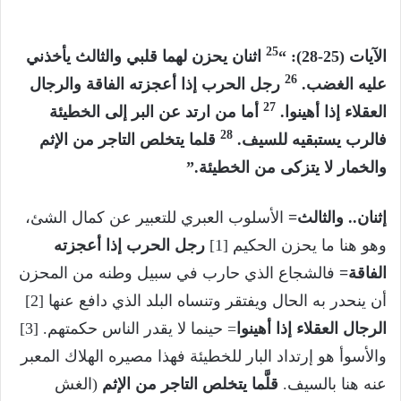
25
الآيات (25-28): “
اثنان يحزن لهما قلبي والثالث يأخذني
26
عليه الغضب.
رجل الحرب إذا أعجزته الفاقة والرجال
27
العقلاء إذا أهينوا.
أما من ارتد عن البر إلى الخطيئة
28
فالرب يستبقيه للسيف.
قلما يتخلص التاجر من الإثم
والخمار لا يتزكى من الخطيئة.”
إثنان.. والثالث=
الأسلوب العبري للتعبير عن كمال الشئ،
وهو هنا ما يحزن الحكيم [1]
رجل الحرب إذا أعجزته
الفاقة=
فالشجاع الذي حارب في سبيل وطنه من المحزن
أن ينحدر به الحال ويفتقر وتنساه البلد الذي دافع عنها [2]
الرجال العقلاء إذا أهينوا
= حينما لا يقدر الناس حكمتهم. [3]
والأسوأ هو إرتداد البار للخطيئة فهذا مصيره الهلاك المعبر
عنه هنا بالسيف.
قلَّما يتخلص التاجر من الإثم
(الغش