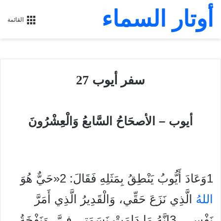
أوتار السماء
القائمة
سفر أيوب 27
أيوب – الأصحَاحُ السَّابعُ وَالْعِشْرُونَ
1وَعَادَ أَيُّوبُ يَنْطِقُ بِمَثَلِهِ فَقَالَ: 2«حَيٌّ هُوَ
الله
ُ الَّذِي نَزَعَ حَقِّي، وَالْقَدِيرُ الَّذِي أَمَرَّ
نَفْسِي، 3إِنَّهُ مَا دَامَتْ نَسَمَتِي فِيَّ، وَنَفْخَةُ