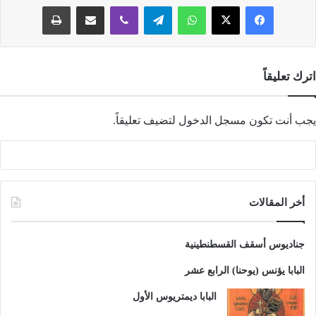
فيسبوك
‫X
واتساب
تيلقرام
ڤايبر
مشاركة عبر البريد
طباعة
اترك تعليقاً
يجب أنت تكون
مسجل الدخول
لتضيف تعليقاً.
أخر المقالات
جناديوس أسقف القسطنطينية
البابا يؤنس (يوحنا) الرابع عشر
البابا ديمتريوس الأول