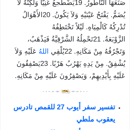
صَنَعَهَا النَّاطُورُ. 19يَضْطَجعُ غَنِيًّا وَلكِنَّهُ لاَ
يُضَمُّ. يَفْتَحُ عَيْنَيْهِ وَلاَ يَكُونُ. 20الأَهْوَالُ
تُدْرِكُهُ كَالْمِيَاهِ. لَيْلاً تَخْتَطِفُهُ
الزَّوْبَعَةُ. 21تَحْمِلُهُ الشَّرْقِيَّةُ فَيَذْهَبُ،
وَتَجْرُفُهُ مِنْ مَكَانِهِ. 22يُلْقِي
الله
ُ عَلَيْهِ وَلاَ
يُشْفِقُ. مِنْ يَدِهِ يَهْرُبُ هَرْبًا. 23يَصْفِقُونَ
عَلَيْهِ بِأَيْدِيهِمْ، وَيَصْفِرُونَ عَلَيْهِ مِنْ مَكَانِهِ.
تفسير سفر أيوب 27 للقمص تادرس
يعقوب ملطي