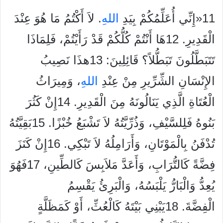
11«إِنِّي أُعَلِّمُكُمْ بِيَدِ
الله
ِ. لاَ أَكْتُمُ مَا هُوَ عِنْدَ
الْقَدِيرِ. 12هَا أَنْتُمْ كُلُّكُمْ قَدْ رَأَيْتُمْ، فَلِمَاذَا
تَتَبَطَّلُونَ تَبَطُّلاً؟ قَائِلِينَ: 13هذَا نَصِيبُ
الإِنْسَانِ الشِّرِّيرِ مِنْ عِنْدِ
الله
ِ، وَمِيرَاثُ
الْعُتَاةِ الَّذِي يَنَالُونَهُ مِنَ الْقَدِيرِ. 14إِنْ كَثُرَ
بَنُوهُ فَلِلسَّيْفِ، وَذُرِّيَّتُهُ لاَ تَشْبَعُ خُبْزًا. 15بَقِيَّتُهُ
تُدْفَنُ بِالْمَوْتَانِ، وَأَرَامِلُهُ لاَ تَبْكِي. 16إِنْ كَنَزَ
فِضَّةً كَالتُّرَابِ، وَأَعَدَّ مَلاَبِسَ كَالطِّينِ، 17فَهُوَ
يُعِدُّ وَالْبَارُّ يَلْبَسُهُ، وَالْبَرِئُ يَقْسِمُ
الْفِضَّةَ. 18يَبْنِي بَيْتَهُ كَالْعُثِّ، أَوْ كَمَظَلَّةٍ