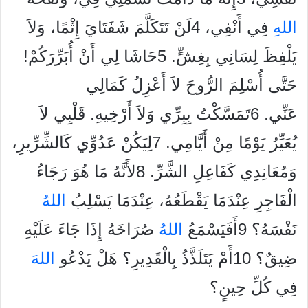
الله
ِ فِي أَنْفِي، 4لَنْ تَتَكَلَّمَ شَفَتَايَ إِثْمًا، وَلاَ
يَلْفِظَ لِسَانِي بِغِشٍّ. 5حَاشَا لِي أَنْ أُبَرِّرَكُمْ!
حَتَّى أُسْلِمَ الرُّوحَ لاَ أَعْزِلُ كَمَالِي
عَنِّي. 6تَمَسَّكْتُ بِبِرِّي وَلاَ أَرْخِيهِ. قَلْبِي لاَ
يُعَيِّرُ يَوْمًا مِنْ أَيَّامِي. 7لِيَكُنْ عَدُوِّي كَالشِّرِّيرِ،
وَمُعَانِدِي كَفَاعِلِ الشَّرِّ. 8لأَنَّهُ مَا هُوَ رَجَاءُ
الْفَاجِرِ عِنْدَمَا يَقْطَعُهُ، عِنْدَمَا يَسْلِبُ
الله
نَفْسَهُ؟ 9أَفَيَسْمَعُ
الله
ُ صُرَاخَهُ إِذَا جَاءَ عَلَيْهِ
ضِيقٌ؟ 10أَمْ يَتَلَذَّذُ بِالْقَدِيرِ؟ هَلْ يَدْعُو
الله
فِي كُلِّ حِينٍ؟