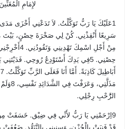
لإِمَامِ الْمُغَنِّين
مِنْ أَجْلِ اسْمِك
أ
مَذَلَّتِي،
الرَُّحْبِ رِجْلِي.