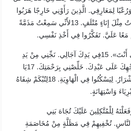
َرُعْبًا لِمَعَارِفِي. الَّذِينَ رَأَوْنِي خَارِجًا هَرَبُوا
عَنِّي. 12نُسِيتُ مِنَ الْقَلْبِ مِثْلَ الْمَيْتِ. صِرْتُ مِثْلَ إِنَاءٍ مُتْلَفٍ. 13لأَنِّي سَمِعْتُ مَذَمَّةً
 مَعًا عَلَيَّ. تَفَكَّرُوا فِي أَخْذِ نَفْسِي.
14أَمَّا أَنَا فَعَلَيْكَ تَوَكَّلْتُ يَا رَبُّ. قُلْتُ: «إِلهِي أَنْتَ». 15فِي يَدِكَ آجَالِي. نَجِّنِي مِنْ يَدِ
أَعْدَائِي وَمِنَ الَّذِينَ يَطْرُدُونَنِي. 16أَضِئْ بِوَجْهِكَ عَلَى عَبْدِكَ. خَلِّصْنِي بِرَحْمَتِكَ. 17يَا
رَبُّ، لاَ تَدَعْنِي أَخْزَى لأَنِّي دَعَوْتُكَ. لِيَخْزَ الأَشْرَارُ. لِيَسْكُتُوا فِي الْهَاوِيَةِ. 18لِتُبْكَمْ شِفَاهُ
ِيَاءَ وَاسْتِهَانَةٍ.
لْتَهُ لِلْمُتَّكِلِينَ عَلَيْكَ تُجَاهَ بَنِي
كَايِدِ النَّاسِ. تُخْفِيهِمْ فِي مَظَلَّةٍ مِنْ مُخَاصَمَةِ