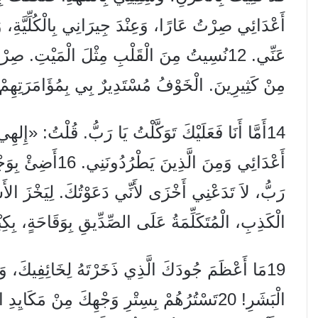
أَعْدَائِي صِرْتُ عَارًا، وَعِنْدَ جِيرَانِي بِالْكُلِّيَّةِ، و
مِنْ كَثِيرِينَ. الْخَوْفُ مُسْتَدِيرٌ بِي بِمُؤَامَرَتِهِمْ
الْكَذِبِ، الْمُتَكَلِّمَةُ عَلَى الصِّدِّيقِ بِوَقَاحَةٍ، بِكِبْر
19مَا أَعْظَمَ جُودَكَ الَّذِي ذَخَرْتَهُ لِخَائِفِيكَ، وَفَعَ
الْبَشَرِ! 20تَسْتُرُهُمْ بِسِتْرِ وَجْهِكَ مِنْ مَ