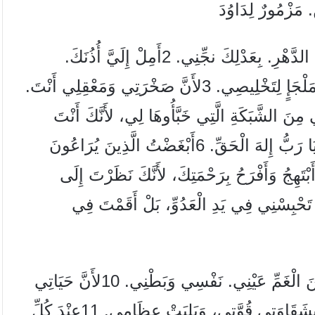
َ. مَزْمُورٌ لِدَاوُدَ
1عَلَيْكَ يَا رَبُّ تَوَكَّلْتُ. لاَ تَدَعْنِي أَخْزَى مَدَى الدَّهْرِ. بِعَدْلِكَ نجِّنِي. 2أَمِلْ إِلَيَّ أُذُنَكَ.
سَرِيعًا أَنْقِذْنِي. كُنْ لِي صَخْرَةَ حِصْنٍ، بَيْتَ مَلْجَإٍ لِتَخْلِيصِي. 3لأَنَّ صَخْرَتِي وَمَعْقِلِي أَنْتَ.
َ تَهْدِينِي وَتَقُودُنِي. 4أَخْرِجْنِي مِنَ الشَّبَكَةِ الَّتِي خَبَّأُوهَا لِي، لأَنَّكَ أَنْتَ
حِصْنِي. 5فِي يَدِكَ أَسْتَوْدِعُ رُوحِي. فَدَيْتَنِي يَا رَبُّ إِلهَ الْحَقِّ. 6أَبْغَضْتُ الَّذِينَ يُرَاعُونَ
َبَاطِيلَ كَاذِبَةً. أَمَّا أَنَا فَعَلَى الرَّبِّ تَوَكَّلْتُ. 7أَبْتَهِجُ وَأَفْرَحُ بِرَحْمَتِكَ، لأَنَّكَ نَظَرْتَ إِلَى
 وَعَرَفْتَ فِي الشَّدَائِدِ نَفْسِي، 8وَلَمْ تَحْبِسْنِي فِي يَدِ الْعَدُوِّ، بَلْ أَقَمْتَ فِي
9اِرْحَمْنِي يَا رَبُّ لأَنِّي فِي ضِيْق. خَسَفَتْ مِنَ الْغَمِّ عَيْنِي. نَفْسِي وَبَطْنِي. 10لأَنَّ حَيَاتِي
قَدْ فَنِيَتْ بِالْحُزْنِ، وَسِنِينِي بِالتَّنَهُّدِ. ضَعُفَتْ بِشَقَاوَتِي قُوَّتِي، وَبَلِيَتْ عِظَامِي. 11عِنْدَ كُلِّ