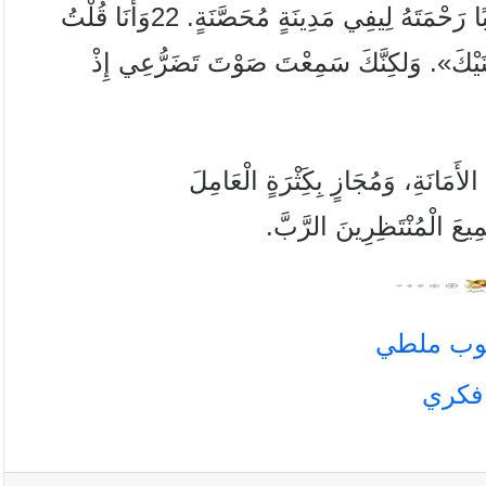
الأَلْسُنِ. 21مُبَارَكٌ الرَّبُّ ، لأَنَّهُ قَدْ جَعَلَ عَجَبًا رَحْمَتَهُ لِيفِي مَدِينَةٍ مُحَصَّنَةٍ. 22وَأَنَا قُلْتُ
نَيْكَ». وَلكِنَّكَ سَمِعْتَ صَوْتَ تَضَرُّعِي إِذْ
 الأَمَانَةِ، وَمُجَازٍ بِكَِثْرَةٍ الْعَامِلَ