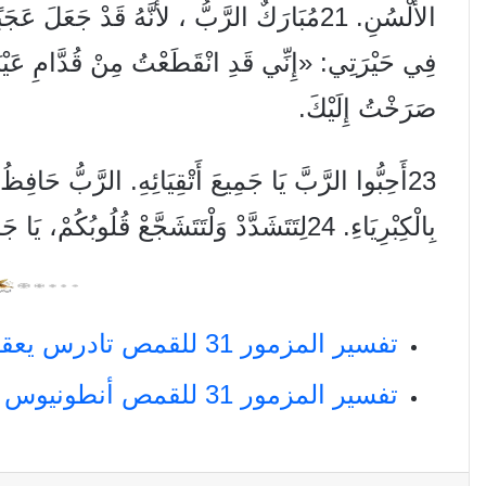
فِي حَيْرَتِي: «إِنِّي قَدِ انْقَطَعْتُ مِنْ قُدَّامِ عَيْ
صَرَخْتُ إِلَيْكَ.
23أَحِبُّوا الرَّبَّ يَا جَمِيعَ أَتْقِيَائِهِ. الرَّبُّ حَافِظُ
بِالْكِبْرِيَاءِ. 24لِتَتَشَدَّدْ وَلْتَتَشَجَّعْ قُلُوبُكُمْ، يَا جَمِيعَ الْمُنْتَظِرِينَ الرَّبَّ.
تفسير المزمور 31 للقمص تادرس يعقوب ملطي
تفسير المزمور 31 للقمص أنطونيوس فكري