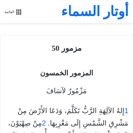
أوتار السماء
القائمة
مزمور 50
المزمور الخمسون
مَزْمُورٌ لآسَافَ
1
إِلهُ الآلِهَةِ الرَّبُّ تَكَلَّمَ، وَدَعَا الأَرْضَ مِنْ
مَشْرِقِ الشَّمْسِ إِلَى مَغْرِبِهَا.
2
مِنْ صِهْيَوْنَ،