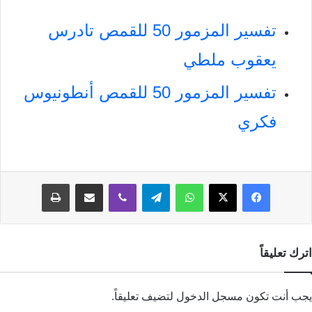
تفسير المزمور 50 للقمص تادرس
يعقوب ملطي
تفسير المزمور 50 للقمص أنطونيوس
فكري
فيسبوك
‫X
واتساب
تيلقرام
ڤايبر
مشاركة عبر البريد
طباعة
اترك تعليقاً
يجب أنت تكون
مسجل الدخول
لتضيف تعليقاً.