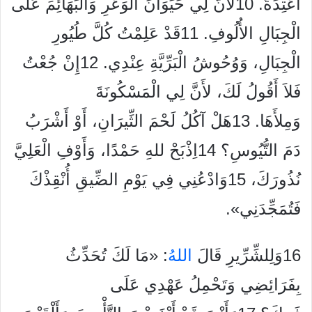
أَعْتِدَةً. 10لأَنَّ لِي حَيَوَانَ الْوَعْرِ وَالْبَهَائِمَ عَلَى
الْجِبَالِ الأُلُوفِ. 11قَدْ عَلِمْتُ كُلَّ طُيُورِ
الْجِبَالِ، وَوُحُوشُ الْبَرِّيَّةِ عِنْدِي. 12إِنْ جُعْتُ
فَلاَ أَقُولُ لَكَ، لأَنَّ لِي الْمَسْكُونَةَ
وَمِلأَهَا. 13هَلْ آكُلُ لَحْمَ الثِّيرَانِ، أَوْ أَشْرَبُ
دَمَ التُّيُوسِ؟ 14اِذْبَحْ للهِ حَمْدًا، وَأَوْفِ الْعَلِيَّ
نُذُورَكَ، 15وَادْعُنِي فِي يَوْمِ الضِّيقِ أُنْقِذْكَ
فَتُمَجِّدَنِي».
16وَلِلشِّرِّيرِ قَالَ
الله
ُ: «مَا لَكَ تُحَدِّثُ
بِفَرَائِضِي وَتَحْمِلُ عَهْدِي عَلَى