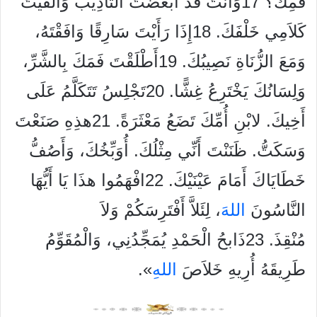
فَمِكَ؟ 17وَأَنْتَ قَدْ أَبْغَضْتَ التَّأْدِيبَ وَأَلْقَيْتَ
كَلاَمِي خَلْفَكَ. 18إِذَا رَأَيْتَ سَارِقًا وَافَقْتَهُ،
وَمَعَ الزُّنَاةِ نَصِيبُكَ. 19أَطْلَقْتَ فَمَكَ بِالشَّرِّ،
وَلِسَانُكَ يَخْتَرِعُ غِشًّا. 20تَجْلِسُ تَتَكَلَّمُ عَلَى
أَخِيكَ. لابْنِ أُمِّكَ تَضَعُ مَعْثَرَةً. 21هذِهِ صَنَعْتَ
وَسَكَتُّ. ظَنَنْتَ أَنِّي مِثْلُكَ. أُوَبِّخُكَ، وَأَصُفُّ
خَطَايَاكَ أَمَامَ عَيْنَيْكَ. 22افْهَمُوا هذَا يَا أَيُّهَا
النَّاسُونَ
الله
َ، لِئَلاَّ أَفْتَرِسَكُمْ وَلاَ
مُنْقِذَ. 23ذَابحُ الْحَمْدِ يُمَجِّدُنِي، وَالْمُقَوِّمُ
طَرِيقَهُ أُرِيهِ خَلاَصَ
الله
ِ».