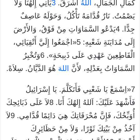
كَمَالِ الْجَمَالِ،
الله
ُ أَشْرَقَ.
3
يَأْتِي إِلهُنَا وَلاَ
يَصْمُتُ. نَارٌ قُدَّامَهُ تَأْكُلُ، وَحَوْلَهُ عَاصِفٌ
جِدًّا. 4يَدْعُو السَّمَاوَاتِ مِنْ فَوْقُ، وَالأَرْضَ
إِلَى مُدَايَنَةِ شَعْبِهِ: 5«اجْمَعُوا إِلَيَّ أَتْقِيَائِي،
الْقَاطِعِينَ عَهْدِي عَلَى ذَبِيحَةٍ». 6وَتُخْبِرُ
السَّمَاوَاتُ بِعَدْلِهِ، لأَنَّ
الله
َ هُوَ الدَّيَّانُ. سِلاَهْ.
7«اِسْمَعْ يَا شَعْبِي فَأَتَكَلَّمَ. يَا إِسْرَائِيلُ
فَأَشْهَدَ عَلَيْكَ: اَللهُ إِلهُكَ أَنَا. 8لاَ عَلَى ذَبَائِحِكَ
أُوَبِّخُكَ، فَإِنَّ مُحْرَقَاتِكَ هِيَ دَائِمًا قُدَّامِي. 9لاَ
آخُذُ مِنْ بَيْتِكَ ثَوْرًا، وَلاَ مِنْ حَظَائِرِكَ