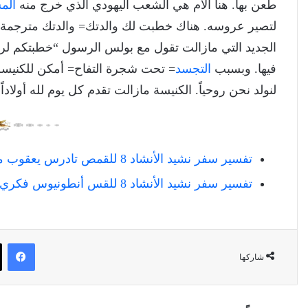
طعن بها. هنا الأم هي الشعب اليهودي الذي خرج منه
الم
لتصير عروسه. هناك خطبت لك والدتك= والدتك مترجمة “ا
الجديد التي مازالت تقول مع بولس الرسول “خطبتكم لرجل واحد” (2كو2:11). وهي كن
فيها. وبسبب
التجسد
= تحت شجرة التفاح= أمكن للكنيسة أن 
لنولد نحن روحياً. الكنيسة مازالت تقدم كل يوم لله أو
تفسير سفر نشيد الأنشاد 8 للقمص تادرس يعقوب ملطي
تفسير سفر نشيد الأنشاد 8 للقس أنطونيوس فكري
في
شاركها