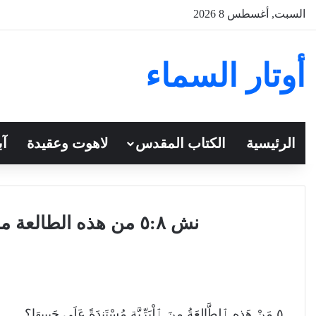
السبت, أغسطس 8 2026
أوتار السماء
الرئيسية
الكتاب المقدس
لاهوت وعقيدة
آب
نش ٥:٨ من هذه الطالعة من البرية مستندة على حبيبها
٥
مَنْ هَذِهِ ٱلطَّالِعَةُ مِنَ ٱلْبَرِّيَّةِ مُسْتَنِدَةً عَلَى حَبِيبِهَا؟