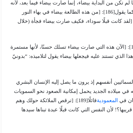
النص قائلًا[185]: [إنها لم تكن من البداية بيضاء، إنما صارت بيضاء فيما بعد، لأنه
“إن كانت خطاياكم كالقرمز تبيض كالثلج” (إش ١: 18)]. كما يقول[186]: [من هذه الطالعة بيضاء في بهاء النور
سرّ استمرار بياضها هكذا[188]: [الآن هذه التي صارت بيضاء تسلك حسنًا، لأنها مستمرة
 الذي تستند عليه فيجعلها بيضاء يقول لتلاميذه: “بدونيّ
مائيين أنفسهم إذ يرون ما يصل إليه الإنسان البشري
ه في ميلاده الجديد يحمل إمكانية الصعود نحو السمويات
ان في
المعمودية
قائلًا[189]: [ترقص الملائكة حولك وهم
بها؟! لأن النفس التي كانت قبلًا عبدة تبناها سيدها