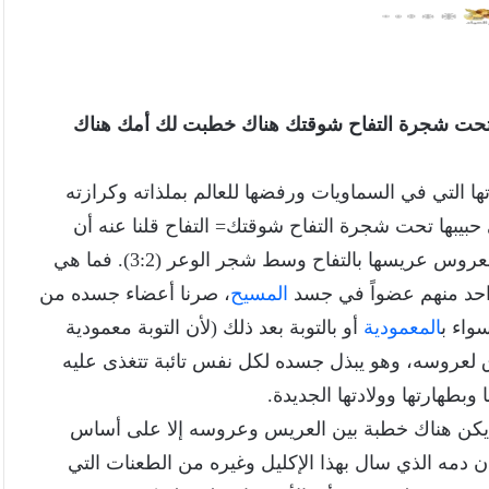
ا تحت شجرة التفاح شوقتك هناك خطبت لك أمك هناك
ا التي في السماويات ورفضها للعالم بملذاته وكرازته
حبيبها تحت شجرة التفاح شوقتك= التفاح قلنا عنه أن
الذي أعطاه لنا مأكلاً ولذلك شبهت العروس عريسها بالتفاح وسط شجر الوعر (3:2). فما هي
واحد منهم عضواً في جسد
المسيح
، صرنا أعضاء جسده من
المعمودية
أو بالتوبة بعد ذلك (لأن التوبة معمودية
اق لعروسه، وهو يبذل جسده لكل نفس تائبة تتغذى عليه
ا وبطهارتها وولادتها الجديدة.
يكن هناك خطبة بين العريس وعروسه إلا على أساس
لمدفوع للعروس (11:3) فالمهر كان دمه الذي سال بهذا الإكليل وغيره من الطعنات التي