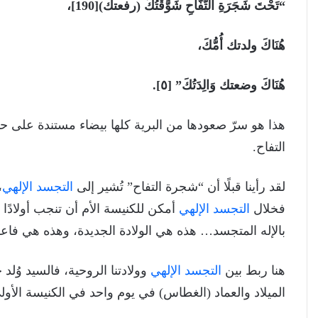
“تَحْتَ شَجَرَةِ التُّفَّاحِ شَوَّقْتُكَ (رفعتك)[190]،
هُنَاكَ ولدتك أُمُّكَ،
هُنَاكَ وضعتك وَالِدَتُكَ” [٥].
هذا هو سرّ صعودها من البرية كلها بيضاء مستندة على حبيب
التفاح.
لقد رأينا قبلًا أن “شجرة التفاح” تُشير إلى
التجسد الإلهي
فخلال
التجسد الإلهي
أمكن للكنيسة الأم أن تنجب أولادًا
بالإله المتجسد… هذه هي الولادة الجديدة، وهذه هي فاعلي
هنا ربط بين
التجسد الإلهي
وولادتنا الروحية، فالسيد وُلد 
الميلاد والعماد (الغطاس) في يوم واحد في الكنيسة الأول