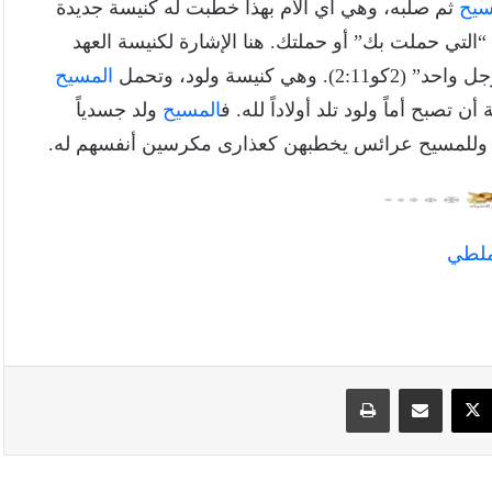
سيح
ثم صلبه، وهي أي الأم بهذا خطبت له كنيسة جديدة
لتي حملت بك” أو حملتك. هنا الإشارة لكنيسة العهد
يسة ولود، وتحمل
المسيح
تصبح أماً ولود تلد أولاداً لله. ف
المسيح
ولد جسدياً
لاداً وللمسيح عرائس يخطبهن كعذارى مكرسين أنفسهم له.
سبوك
‫X
مشاركة عبر البريد
طباعة