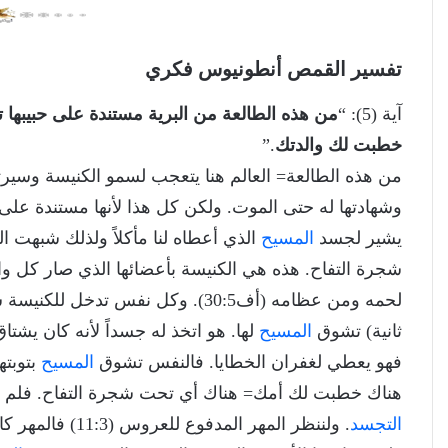
تفسير القمص أنطونيوس فكري
آية (5): “
من هذه الطالعة من البرية مستندة على حبيبه
خطبت لك والدتك
.”
من هذه الطالعة= العالم هنا يتعجب لسمو الكنيسة وسيرته
وشهادتها له حتى الموت. ولكن كل هذا لأنها مستندة على 
يشير لجسد
المسيح
شجرة التفاح. هذه هي الكنيسة بأعضائها الذي صار كل 
لحمه ومن عظامه (أف30:5). وكل نفس تدخل للكنيسة سواء ب
ثانية) تشوق
المسيح
لها. هو اتخذ له جسداً لأنه كان يشت
فهو يعطي لغفران الخطايا. فالنفس تشوق
المسيح
بتوبته
هناك خطبت لك أمك= هناك أي تحت شجرة التفاح. فلم 
التجسد
. ولننظر المهر ا