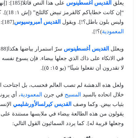
يعلق
القديس أغسطينوس
على هذا 
وليس بلون باطل؟!]. ويقول
القديس
أمبروسيوس
[187]: [لقد كانت قبلًا سوداء، فكيف صارت بيضاء فجأة (خلال
المعمودية
)؟!].
ويعلل
القديس أغسطينوس
في الاتكاء على ذاك الذي جعلها بيضاء. فإن يسوع نفسه هذا
لا تقدرون أن تفعلوا شيئًا” (يو ١٥: ٥)].
ولعل هذه الدهشة لم تصب العالم فحسب، بل اجتاحت الس
خلال اتحاده بالسيد
المسيح
في جرن
المعمودية
، أي يرون
بثياب بيض. وكما وصف
القديس
كيرلس
الأورشليمي
الإنس
يقولون من هذه الطالعة بيضاء في ملابسها مستندة على قري
وجعلها قريبة له]. كما يردد السمائيون القول التالي: