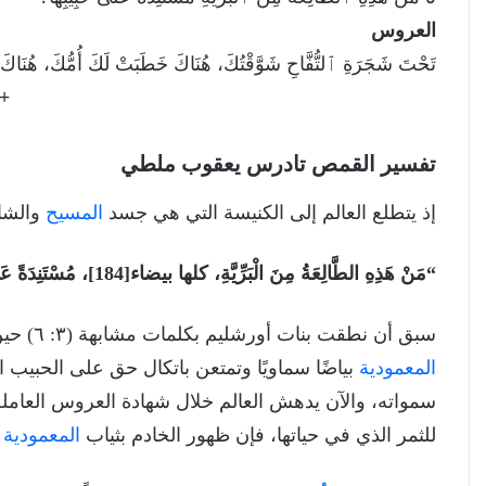
العروس
تَحْتَ شَجَرَةِ ٱلتُّفَّاحِ شَوَّقْتُكَ، هُنَاكَ خَطَبَتْ لَكَ أُمُّكَ، هُنَاكَ
+
تفسير القمص تادرس يعقوب ملطي
إذ يتطلع العالم إلى الكنيسة التي هي جسد
المسيح
والشاه
“مَنْ هَذِهِ الطَّالِعَةُ مِنَ الْبَرِّيَّةِ، كلها بيضاء[184]، مُسْتَنِدَةً عَلَى حَبِيبِهَا (قريبها)؟!” [٥].
سبق أن نطقت بنات أورشليم بكلمات مشابهة (٣: ٦) حين رأين التغير العجيب في حياة المؤمنين، وقد أعطتهن
المعمودية
بياضًا سماويًا وتمتعن باتكال حق على الحبيب ا
سمواته، والآن يدهش العالم خلال شهادة العروس العاملة
للثمر الذي في حياتها، فإن ظهور الخادم بثياب
المعمودية
ا