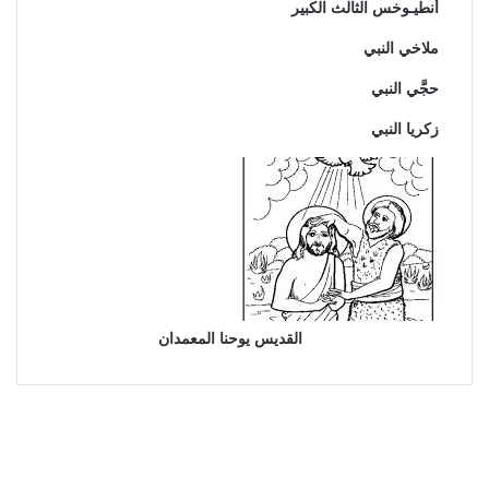
أنطيـوخس الثالث الكبير
ملاخي النبي
حجَّي النبي
زكريا النبي
القديس يوحنا المعمدان