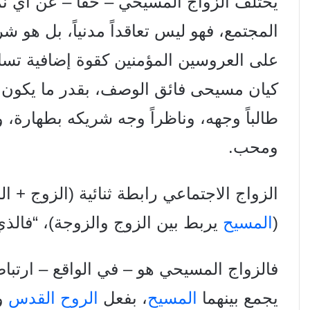
يختلف الزواج المسيحي – حقاً – عن أي ن
المجتمع، فهو ليس تعاقداً مدنياً، بل هو 
على العروسين المؤمنين كقوة إضافية تسا
کیان مسیحی فائق الوصف، بقدر ما يكون ك
طالباً وجهه، وناظراً وجه شریکه بطهارة، و
ومحب.
الزواج الاجتماعي رابطة ثنائية (الزوج + ا
(
المسيح
يربط بين الزوج
والزوجة)، “فالذ
فالزواج المسيحي هو – في الواقع – ارتبا
يجمع
بينهما
المسيح
، بفعل
الروح القدس
وا