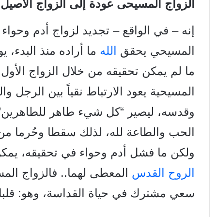
الزواج المسيحى عودة إلى
الزواج الأصيل:
إنه – في الواقع – تجديد لزواج أدم وحواء
المسيحي
يحقق
الله
ما أراده منذ البدء، 
ما لم يمكن تحقيقه من
خلال الزواج الأول
المسيحية يعود الارتباط نقياً بين الرجل و
وقدسه، ليصير “كل شيء طاهر للطاهرين” (
الحب والطاعة لله، لذلك سقطا وحُرما من ا
ولكن ما
فشل أدم وحواء في تحقيقه، يمكن
الروح القدس
المعطى لهما.. فالزواج ال
سعي مشترك في حياة
القداسة، وهو: قلبا