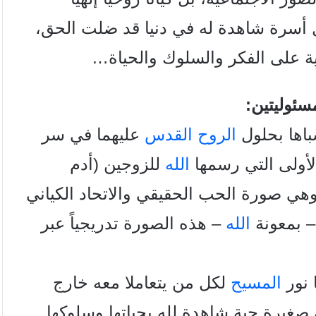
 أسرة شاهدة له في دنيا قد ضلت الحق،
دية على الفكر والسلوك والحياة…
ئوليتين:
سباها بحلول
الروح القدس
عليهما في سر
الأولى التي رسمها
الله
للزوجين (أدم
 وهي صورة الحب الحقيقي والاتحاد الكياني
– بمعونة
الله
– هذه الصورة تدريجياً عبر
 نور
المسيح
لكل من يتعاملا معه خارج
صغيرة حية شاهدة لله بحياتها وسلوكها..