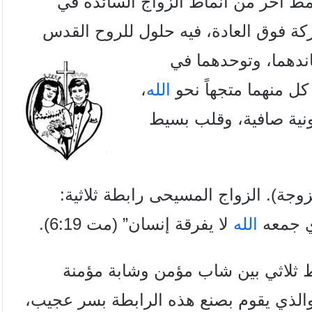
مط آخر من أنماط الزواج السائدة في
شركة فوق العادة، فيه حلول للروح القدس
ندهما،
وتوحدهما في
ل منهما متجهاً
نحو
الله
،
نية
صافية، وقلب بسيط
لزوجة).
الزواج المسيحى رابطة ثلاثية:
ي جمعه
الله
لا يفرقة إنسان” (مت 6
19).
:
ط ثلاثي بين شاب مؤمن وشابة مؤمنة
لذي يقوم بصنع هذه الرابطة بسر عجيب،