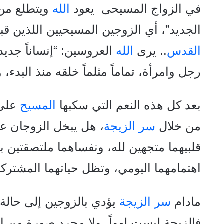
في الزواج المسيحى يعود
الله
ويتطلع من 
الجديد”، أي الزوجين المسيحيين اللذين قبل
القدس
.. يرى
الله
العروسين: “إنساناً جديد
رجل وامرأة، تماماً مثلماً خلقه منذ البدء،
بعد كل هذه النعم التي سكبها
المسيح
على 
من
خلال
سر الزيجة
، هل يبخل الزوجان 
قلبيهما
متجهين لله، ونفساهما ملتصقتين به
اهتمامهما
اليومي، وتظل حياتهما المشتر
مادام
سر الزيجة
يؤدي بالزوجين إلى حالة 
فالزيجة ليست لهواً، ولا مجرد صورة من الصو