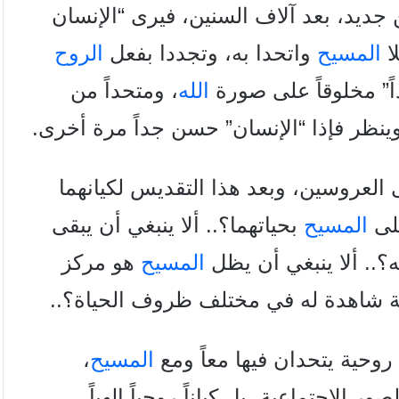
جديد، بعد آلاف السنين، فيرى
“الإنسان
ا
المسيح
واتحدا به، وتجددا بفعل
الروح
اً” مخلوقاً على صورة
الله
، ومتحداً من
 وينظر فإذا “الإنسان” حسن جداً مرة أخرى.
العروسين، وبعد هذا التقديس لكيانهما
على
المسيح
بحياتهما؟.. ألا ينبغي أن يبقى
؟.. ألا ينبغي أن يظل
المسيح
هو مركز
كة شاهدة له في مختلف ظروف الحياة؟..
روحية يتحدان فيها معاً ومع
المسيح
،
ر الاجتماعية، بل كياناً روحياً
إلهياً