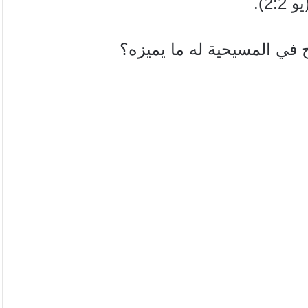
يو 2
2).
:
اج في
المسيحية له ما يميزه؟