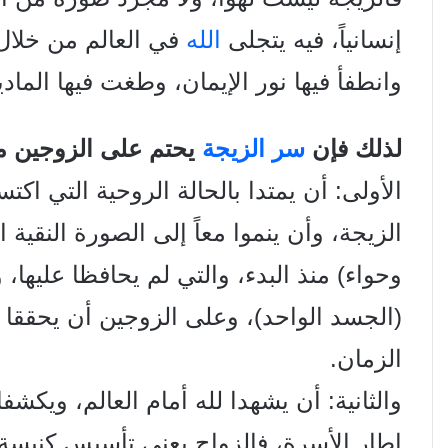
إنسانياً، فيه يتجلى
الله
في العالم من خلال
وانطفأ فيها نور الإيمان، وطغت فيها الما
لذلك فإن
سر الزيجة
يحتم على الزوجين مس
الأولى: أن يمتدا بالحالة الروحية التي اكت
الزيجة، وأن ينموا معاً إلى الصورة النقية 
وحواء)
منذ البدء، والتي لم يحافظا عليها،
(الجسد
الواحد)، وعلى الزوجين أن يحققا 
الزمان.
والثانية: أن يشهدا لله أمام العالم، ويكشفا
إطار
الأسرة، فالزواج يعني تأسيس كنيسة 