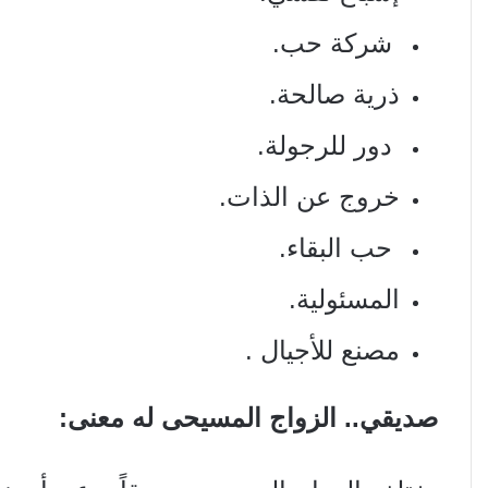
شركة حب.
ذرية صالحة.
دور للرجولة.
خروج عن الذات.
حب البقاء.
المسئولية.
مصنع للأجيال .
صديقي.. الزواج المسيحى له معنى: