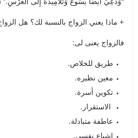
“وَدُعِيَ أَيْضًا يَسُوعُ وَتَلاَمِيذُهُ إِلَى الْعُرْسِ.” (
+ ماذا يعني الزواج بالنسبة لك؟ هل الزو
فالزواج يعنى لى:
طريق للخلاص.
معین نظيره.
تكوين أسرة.
الاستقرار.
عاطفة متبادلة.
إشباع نفسي.