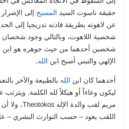
إلى السقوط في الاتجاه المعاكس في أخط
حقيقة ناسوت السيد
المسيح
إلى الإصرار 
عن لاهوته بطريقة قادته تدريجيا إلى الح
شخصية اللاهوت، وبالتالي وجود شخصان
شخصين أحدهما من حيث جوهره هو
ابن
ا
الإلهي والتبني أصبح ابن
الله
.
أحدهما كان ابن
الله
بالطبيعة والآخر بالنع
ليكون وعاءاً أو هيكلاً لله الكلمة. ويتر
مريم لقب والدة الإله Theotokos، ولا أن يدعي
اللقب يعود – حسب التوارث البشري – عل