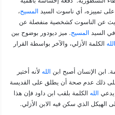
اء النسطورية.
دفعه إحساسه بأهمية
على تمييزه، أي
ناسوت السيد
المسيح
،
ديث عن
الناسوت كشخصية منفصلة عن
 في
السيد
المسيح
. میز دیودور بوضوح بين
لله
الكلمة الأزلي، والآخر بواسطة القرار
مة. ابن الإنسان أصبح ابن
الله
لأنه
أختير
تب على ذلك عدم صحة أن يطلق
على القديسة
الله
الكلمة بلقب
ابن داود فإن هذا
ى الهيكل الذي
سكن فيه الابن الأزلي.