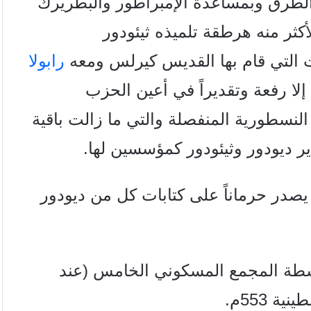
لطرق وبمساعدة الإمبراطور
والبطريرك
أكثر منه هرطقة تلميذه
ثيئودور
 التي قام بها القديس كيرلس
ومعه
رابولا
لا رفعة وتقديراً في
أعين الحزب
 النسطورية المنفصلة
والتي ما زالت باقية
یر دیودور
وثيئودور كمؤسسين لها.
يصدر حرماناً على كتابات كل من
دیودور
اسطة المجمع المسكوني الخامس (عند
 553م.