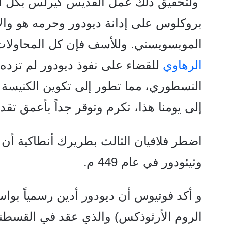
ولتحقيق ذلك عمل القديس كيرلس بكل ا
بروکلوس على إدانة ديودور وحرمه هو وال
الموبسويستي. وللأسف فإن كل المحاولات
الرهاوي
للقضاء على نفوذ دیودور لم تزده إ
النسطوري، مما تطور إلى تكوين الكنيسة
إلى يومنا هذا، تكرم وتوقر جداً بأعمق تقد
اضطر فلافيان الثالث بطريرك أنطاكية أن 
وثيئودور في عام 449 م.
و أكد فوتيوس أن ديودور أدين رسمياً بو
الروم الأرثوذكس) والذي عقد في القسطنطينية