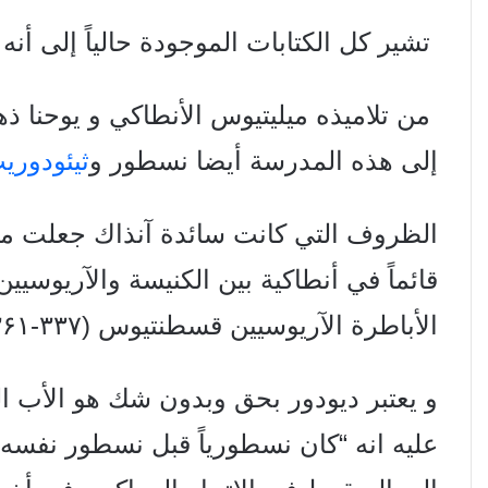
تشير كل الكتابات الموجودة حالياً إلى أنه
من تلاميذه ميليتيوس الأنطاكي و يوحنا ذه
إلى هذه المدرسة أيضا نسطور و
ثيئودوري
الظروف التي كانت سائدة آنذاك جعلت من 
قائماً في أنطاكية بين الكنيسة والآريوسيين 
الأباطرة الآريوسيين قسطنتیوس (۳۳۷-۳۶۱م) وفالنس (364-
و يعتبر دیودور بحق وبدون شك هو الأب 
عليه انه “كان نسطورياً قبل نسطور نفسه”