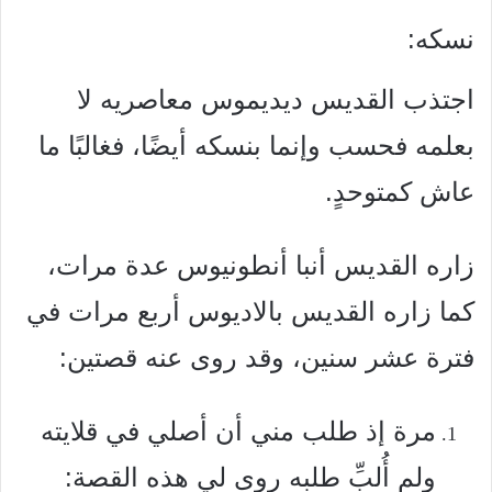
نسكه:
اجتذب القديس ديديموس معاصريه لا
بعلمه فحسب وإنما بنسكه أيضًا، فغالبًا ما
عاش كمتوحدٍ.
زاره القديس أنبا أنطونيوس عدة مرات،
كما زاره القديس بالاديوس أربع مرات في
فترة عشر سنين، وقد روى عنه قصتين:
مرة إذ طلب مني أن أصلي في قلايته
ولم أُلبِّ طلبه روى لي هذه القصة: