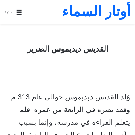
أوتار السماء
القائمة
القديس ديديموس الضرير
وُلد القديس ديديموس حوالي عام 313 م.،
وفقد بصره في الرابعة من عمره. فلم
يتعلم القراءة في مدرسة، وإنما بسبب
ولَعِه بالتعلم اخترع الحروف البارزة بالنحت