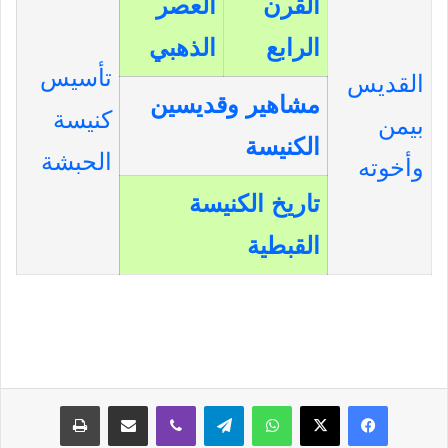
القرن
العصر
الرابع
الذهبي
تأسيس
القديس
مشاهير وقديسين
كنيسة
بيمن
الكنيسة
الحبشة
وأخوته
تاريخ الكنيسة
القبطية
فيسبوك
‫X
واتساب
تيلقرام
ڤايبر
مشاركة عبر البريد
طباعة