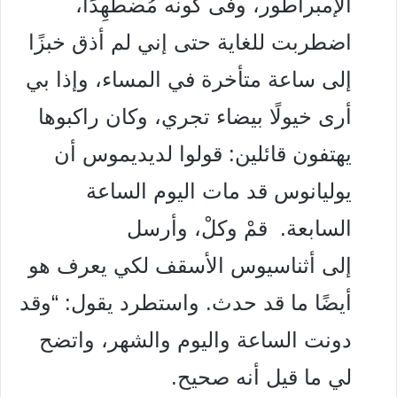
الإمبراطور، وفى كونه مُضطهِدًا،
اضطربت للغاية حتى إني لم أذق خبزًا
إلى ساعة متأخرة في المساء، وإذا بي
أرى خيولًا بيضاء تجري، وكان راكبوها
يهتفون قائلين: قولوا لديديموس أن
يوليانوس قد مات اليوم الساعة
السابعة. قمْ وكلْ، وأرسل
إلى أثناسيوس الأسقف لكي يعرف هو
أيضًا ما قد حدث. واستطرد يقول: “وقد
دونت الساعة واليوم والشهر، واتضح
لي ما قيل أنه صحيح.