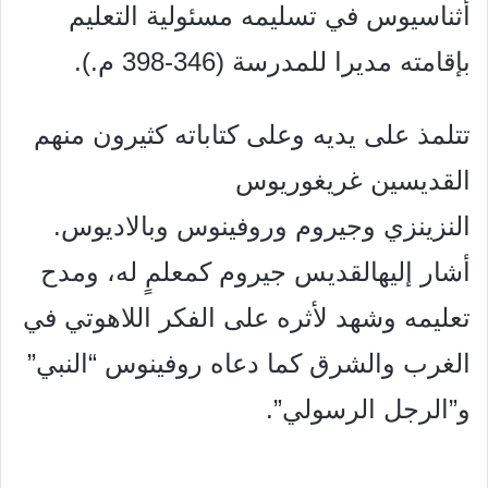
أثناسيوس في تسليمه مسئولية التعليم
بإقامته مديرا للمدرسة (346-398 م.).
تتلمذ على يديه وعلى كتاباته كثيرون منهم
القديسين غريغوريوس
النزينزي وجيروم وروفينوس وبالاديوس.
أشار إليهالقديس جيروم كمعلمٍ له، ومدح
تعليمه وشهد لأثره على الفكر اللاهوتي في
الغرب والشرق كما دعاه روفينوس “النبي”
و”الرجل الرسولي”.