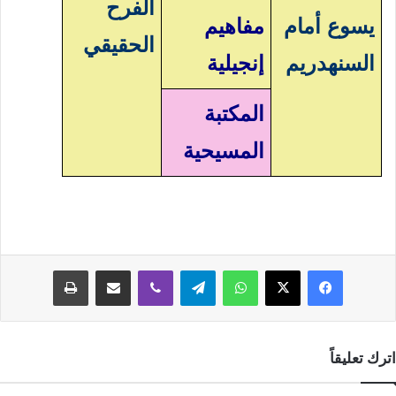
الفرح
يسوع أمام
مفاهيم
الحقيقي
السنهدريم
إنجيلية
المكتبة
المسيحية
فيسبوك
‫X
واتساب
تيلقرام
ڤايبر
مشاركة عبر البريد
طباعة
اترك تعليقاً