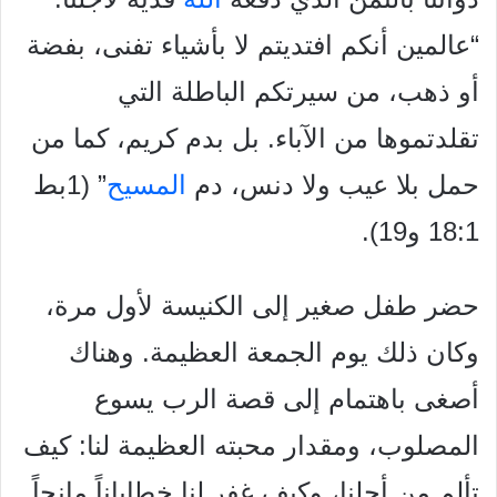
“عالمين
أنكم افتديتم لا بأشياء تفنى، بفضة
أو ذهب، من سيرتكم الباطلة
التي
تقلدتموها من الآباء. بل بدم كريم، كما من
حمل بلا عيب ولا
دنس، دم
المسيح
” (1بط
18:1 و19).
حضر طفل صغير إلى الكنيسة لأول مرة،
وكان ذلك يوم الجمعة
العظيمة. وهناك
أصغى باهتمام إلى قصة الرب يسوع
المصلوب، ومقدار
محبته العظيمة لنا: كيف
تألم من أجلنا، وكيف غفر لنا خطاياناً مانحاً