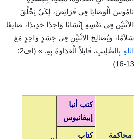
نَامُوسَ الْوَصَايَا فِي فَرَائِضَ، لِكَيْ يَخْلُقَ
الاثْنَيْنِ فِي نَفْسِهِ إِنْسَانًا وَاحِدًا جَدِيدًا، صَانِعًا
سَلاَمًا، وَيُصَالِحَ الاثْنَيْنِ فِي جَسَدٍ وَاحِدٍ مَعَ
الله
ِ بِالصَّلِيبِ، قَاتِلاً الْعَدَاوَةَ بِهِ.
» (أف2:
13-16)
كتب أنبا
إبيفانيوس
محاكمة
كتاب