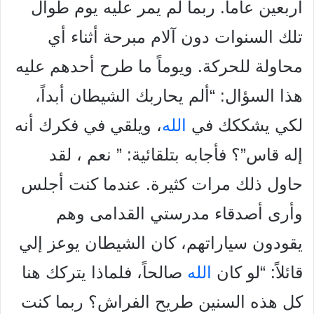
أربعين
عاماً. ربما لم يمر عليه يوم طوال
تلك
السنوات دون آلام مبرحة أثناء أي
محاولة للحركة. ويوماً ما طرح
أحدهم عليه
هذا السؤال: “ألم يحاربك الشيطان أبداً،
لكي يشككك في
الله
، ويلقي في فكرك أنه
إله قاس”؟ فأجابه بتلقائية: ” نعم
، لقد
حاول
ذلك مرات كثيرة. عندما كنت أجلس
وأرى أصدقاء مدرستي القدامى
وهم
يقودون سياراتهم، كان الشيطان يوعز إلي
قائلاً: “لو كان
الله
صالحاً،
فلماذا يتركك هنا
كل هذه السنين طريح الفراش؟ ربما كنت