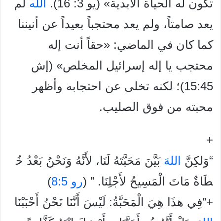
تكون له الحياة
الأبدية» (يو 3: 16).
الله
لم
يعد صامتاً، ولم يعد محتجباً بعيداً عن أنيننا
كما كان في الماضي: «حقاً أنت إله
محتجب يا إله إسرائيل المخلص» (إش
15:45)؛ لكنه تخلى عن احتجابه وأظهر
محبته من فوق الصليب.
+
“
وَلكِنَّ
الله
بَيَّنَ
مَحَبَّتَهُ
لَنَا،
لأَنَّهُ
وَنَحْنُ
بَعْدُ
خُ
طَاةٌ
مَاتَ
الْمَسِيحُ
لأَجْلِنَا
.
” (
رو 8:5
)
+”فِي هذَا هِيَ الْمَحَبَّةُ: لَيْسَ أَنَّنَا نَحْنُ أَحْبَبْنَا