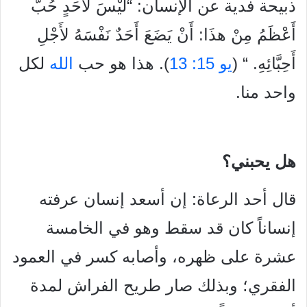
ذبيحة فدية عن
الإنسان: “لَيْسَ لأَحَدٍ حُبٌّ
أَعْظَمُ مِنْ هذَا: أَنْ يَضَعَ أَحَدٌ نَفْسَهُ لأَجْلِ
أَحِبَّائِهِ. “
(
يو 15: 13
). هذا هو حب
الله
لكل
واحد منا.
هل يحبني؟
قال أحد الرعاة: إن أسعد إنسان عرفته
إنساناً كان قد سقط وهو في
الخامسة
عشرة على ظهره، وأصابه كسر في العمود
الفقري؛ وبذلك صار طريح الفراش لمدة