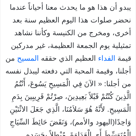
يبدو أن هذا هو ما يحدث معنا أحياناً عندما
نحضر صلوات هذا
اليوم العظيم سنة بعد
أخرى، ومخرج من الكنيسة وكأننا نشاهد
تمثيلية
يوم الجمعة العظيمة، غير مدركين
قيمة
الفداء
العظيم الذي حققه
المسيح
من
أجلنا، وقيمة المحبة التي دفعته ليبذل نفسه
من أجلنا: « الآنَ فِي الْمَسِيحِ يَسُوعَ، أَنْتُمُ
الَّذِينَ كُنْتُمْ قَبْلاً بَعِيدِينَ، صِرْتُمْ قَرِيبِينَ بِدَمِ
الْمَسِيحِ. لأَنَّهُ هُوَ سَلاَمُنَا، الَّذِي جَعَلَ الاثْنَيْنِ
وَاحِدًا(اليهود والأمم)، وَنَقَضَ حَائِطَ السِّيَاجِ
الْمُتَوَسِّطَ أَيِ الْعَدَاوَةَ. مُبْطِلاً بِجَسَدِهِ