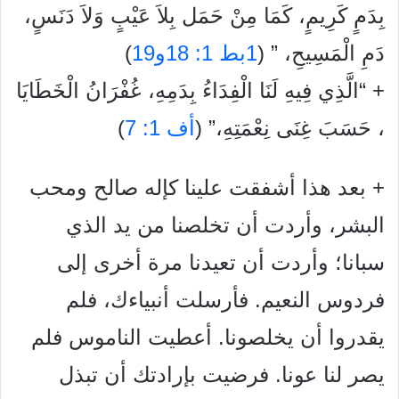
بِدَمٍ
كَرِيمٍ،
كَمَا
مِنْ
حَمَل
بِلاَ
عَيْبٍ
وَلاَ
دَنَسٍ،
دَمِ
الْمَسِيحِ،
” (
1بط 1: 18و19
)
+ “
الَّذِي
فِيهِ
لَنَا
الْفِدَاءُ
بِدَمِهِ،
غُفْرَانُ
الْخَطَايَا
،
حَسَبَ
غِنَى
نِعْمَتِهِ،
” (
أف 1: 7
)
+ بعد هذا أشفقت علينا كإله صالح ومحب
البشر، وأردت أن تخلصنا
من يد الذي
سبانا؛ وأردت أن تعيدنا مرة أخرى إلى
فردوس
النعيم. فأرسلت أنبياءك، فلم
يقدروا أن يخلصونا. أعطيت
الناموس فلم
يصر لنا عونا. فرضيت بإرادتك أن تبذل