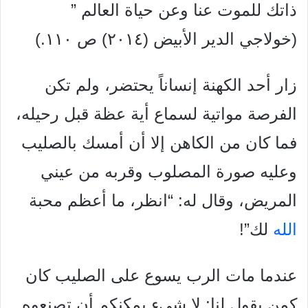
ذاتك
للموت عنا وعن حياة العالم ”
(خولاجي الدير الأبيض (٢٠١٤) ص ١١٠.)
زار أحد الكهنة إنساناً يحتضر، ولم تكن
الفرصة مواتية لسماع أية
عظة قبل رحيله،
فما كان من الكاهن إلا أن أمسك بالصليب
وعليه
صورة المصلوب وقربه من عيني
المريض، وقال له: “انظر، ما أعظم محبة
الله
لك”!
عندما مات الرب يسوع على الصليب كان
كمن يقول لنا: لا شيء
يمكنكم أن تصنعوه