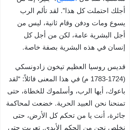
أجلك احتملت كل هذا”.
لقد تألم الرب
يسوع ومات ودفن وقام ثانية، ليس من
أجل البشرية
عامة، لكن من أجل كل
إنسان في هذه البشرية بصفة خاصة.
قديس روسيا العظيم تيخون زادونسكي
(1724-1783 م) في هذا
المعنى قائلاً: “لقد
باعوك، أيها الرب، وأسلموك للخطاة، حتى
تمنحنا نحن
العبيد الحرية. خضعت لمحاكمة
جائرة، أنت يا من تحكم كل الأرض،
حتى
نخلص نحن من الحكم الأبدي. تعريت حتى