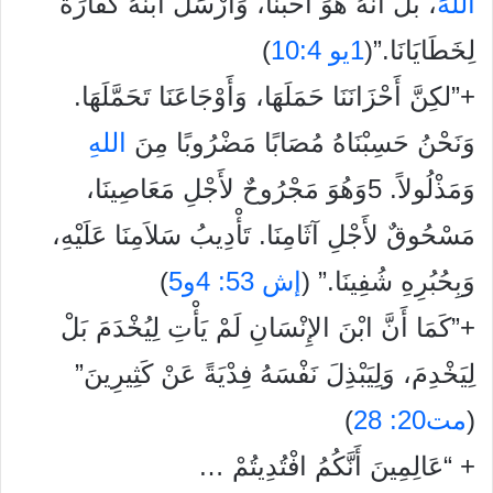
الله
َ، بَلْ أَنَّهُ هُوَ أَحَبَّنَا، وَأَرْسَلَ ابْنَهُ كَفَّارَةً
لِخَطَايَانَا.”(
1يو 10:4
)
+”لكِنَّ أَحْزَانَنَا حَمَلَهَا، وَأَوْجَاعَنَا تَحَمَّلَهَا.
وَنَحْنُ حَسِبْنَاهُ مُصَابًا مَضْرُوبًا مِنَ
الله
وَمَذْلُولاً. 5وَهُوَ مَجْرُوحٌ لأَجْلِ مَعَاصِينَا،
مَسْحُوقٌ لأَجْلِ آثَامِنَا. تَأْدِيبُ سَلاَمِنَا عَلَيْهِ،
وَبِحُبُرِهِ شُفِينَا.” (
إش 53: 4و5
)
+”كَمَا أَنَّ ابْنَ الإِنْسَانِ لَمْ يَأْتِ لِيُخْدَمَ بَلْ
لِيَخْدِمَ، وَلِيَبْذِلَ نَفْسَهُ فِدْيَةً عَنْ كَثِيرِينَ”
(
مت20: 28
)
+ “
عَالِمِينَ
أَنَّكُمُ
افْتُدِيتُمْ
…