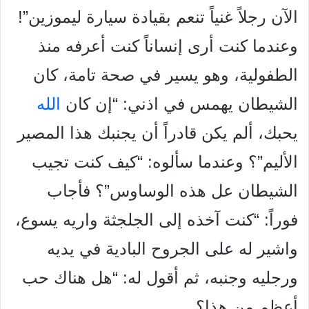
الآن رجلاً
غنياً تنعم بقيادة سيارة ليموزين”!
وعندما كنت أرى إنساناً كنت أعرفه
منذ
الطفولية، وهو يسير في صحة تامة، كان
الشيطان يهمس في اذني: “إن
كان
الله
يحبك، ألم يكن قادراً أن يجنبك هذا المصير
الأليم”؟ وعندما
سألوه: “كيف كنت تجيب
الشيطان عل هذه الوساوس”؟ فأجاب
فوراً: “
كنت آخذه إلى الجلجثة واريه يسوع،
واشير له على الجروح البادية في
يديه
ورجليه وجنبه، ثم أقول له: “هل هناك حب
أعظم من هذا؟