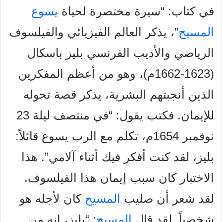
في كتاب: “سيرة مختصرة لحياة
يسوع
المسيح
”، يذكر العالم الفيزيائي
والفيلسوف
الرياضي والأديب الفرنسي بليز باسكال
(1623-1662م)،
وهو من أعظم المفكرين
الذين أنجبتهم البشرية، يذكر قصة تحوله
للإيمان. فكتب يقول: “في منتصف ليلة 23
نوفمبر 1654م، تكلم مع
الرب يسوع قائلاً:
بليز، لقد كنت أفكر فيك أثناء آلامي”. هذا
الاختبار
كان سبب إيمان هذا الفيلسوف.
لقد شعر أن صليب
المسيح
كان لأجله
هو
شخصياً. لقد قال
المسيح
: “بليز، إنه من