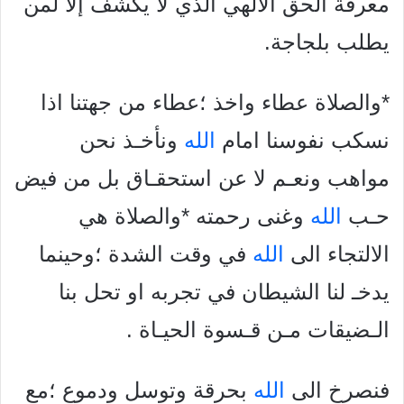
معرفة الحق الالهي الذي لا يكشف إلا لمن
يطلب بلجاجة.
*والصلاة عطاء واخذ ؛عطاء من جهتنا اذا
نسكب نفوسنا امام
الله
ونأخـذ نحن
مواهب ونعـم لا عن استحقـاق بل من فيض
حـب
الله
وغنى رحمته *والصلاة هي
الالتجاء الى
الله
في وقت الشدة ؛وحينما
يدخـ لنا الشيطان في تجربه او تحل بنا
الـضيقات مـن قـسوة الحيـاة .
فنصرخ الى
الله
بحرقة وتوسل ودموع ؛مع