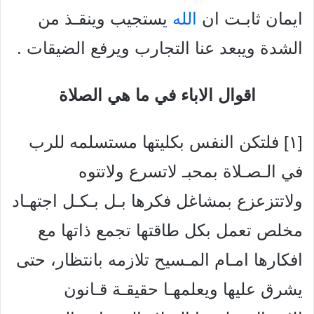
ايمان ثابـت ان
الله
يستجيب وينقـذ من
الشدة ويبعد عنا التجارب ويرفع الضيقات .
اقوال الاباء في ما هي الصلاة
[۱] فلتكن النفس بكليتها مستسلمه للرب
في الـصـلاة بمحبـ لاتسرع ولاتتوه
ولاتتزعزع بمشاغل فكرها بـل بـكـل اجتهـاد
مخلص تعمل بكل طاقتها تجمع ذاتها مع
افكارها امـام المـسيح تلازمه بانتظار، حتى
يشرق عليها ويعلمهـا حقيقـة قـانون