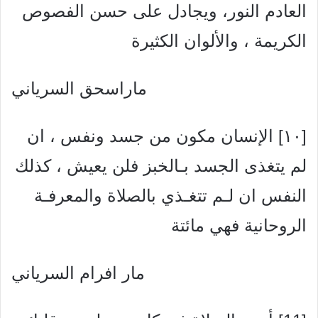
العادم النور، ويجادل على حسن الفصوص
الكريمة ، والألوان الكثيرة
ماراسحق السرياني
[۱۰] الإنسان مكون من جسد ونفس ، ان
لم يتغذى الجسد بـالخبز فلن يعيش ، كذلك
النفس ان لـم تتغـذي بالصلاة والمعرفـة
الروحانية فهي مائتة
مار افرام السرياني