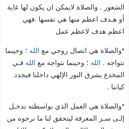
الشعور . والصلاة لايمكن ان يكون لها غاية
أو هـدف اعظم منها هي نفسها .فهي
اعظم هدف لاعظم عمل
*والصلاة هي اتصال روحي مع
الله
؛ وحينما
نتواجه .
الله
؛ وحينما نتواجه مع
الله
فـي
المخدع يشرق النور الإلهي داخلنا فيجدد
كياننا .
*والصلاة هي العمل الذي بواسطته ندخـل
إلـى سـر المعرفة ليتحقق لنا ما نرجوه من