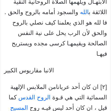
الابتهـال ويلهمها الصلاة الروحانية النقية
اللائقة ب
الله
والسجود أمامه بالروح والحق .
فا لله هو الذي يعلمنا كيف نصلي بالروح
والحق لأن الرب يحل على نية النفس
الصالحة ويقيمهـا کرسی مجده ويستريح
فيهـا
الانبا مقاريوس الكبير
[۲] ان كان أحد عريانامن الملابس الإلهية
السمائية التي هي قـوة
الروح القدس
كما
قيل ، ان كان أحد ليس فيـه روح
المسيح