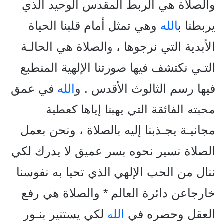
والصلاة هي الربط المقدس الوحيد الذي
يربطنا ب
الله
وهي تمثل أمام قلبنا الحياة
الأبدية التي نرجوها ، والصلاة هي الحالـة
التـي نكتشف فيها صورتنا الإلهية المنطبع
فيها رسم الثالوث الأقدس . و
الله
في عمق
محبته الفائقة التي يهبنا إياها كعطية
مجانيـة يجـذبنا إليه بالصلاة ، ونحن بعمل
الصلاة نسير نحوه بسر عميق لا يدرك لكي
ننال من الحب الإلهي الذي تحيا به نفوسنا
خارجاعن دائرة العالم * والصلاة هي رفع
العقل وحصره في
الله
لكي يستنير بنـور