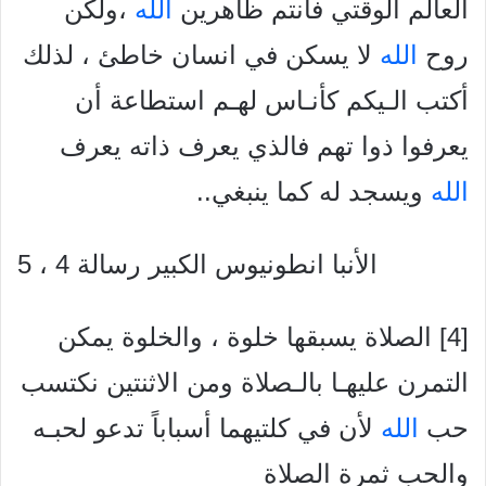
العالم الوقتي فأنتم ظاهرين
الله
،ولكن
روح
الله
لا يسكن في انسان خاطئ ، لذلك
أكتب الـيكم كأنـاس لهـم استطاعة أن
يعرفوا ذوا تهم فالذي يعرف ذاته يعرف
الله
ويسجد
له كما ينبغي..
الأنبا انطونيوس الكبير رسالة 4 ، 5
[4] الصلاة يسبقها خلوة ، والخلوة يمكن
التمرن عليهـا بالـصلاة ومن الاثنتين نكتسب
حب
الله
لأن في كلتيهما أسباباً تدعو لحبـه
والحب ثمرة الصلاة