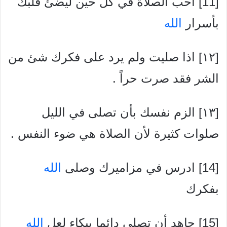
[11] أحب الصلاة في كل حين ليضئ قلبك
بأسرار
الله
[۱۲] اذا صليت ولم يرد على فكرك شئ من
الشر فقد صرت حراً .
[۱۳] الزم نفسك بأن تصلى في الليل
صلوات كثيرة لأن الصلاة هي ضوء النفس .
[14] ادرس في مزاميرك وصلى
الله
بفكرك
[15] جاهد أن تصلى دائما ببكاء لعل
الله