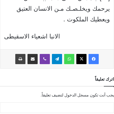
يرحمك ويخلـصـك مـن
الانسان العتيق
ويعطيك الملكوت .
الانبا اشعياء الاسقيطى
فيسبوك
‫X
واتساب
تيلقرام
ڤايبر
مشاركة عبر البريد
طباعة
اترك تعليقاً
يجب أنت تكون
مسجل الدخول
لتضيف تعليقاً.