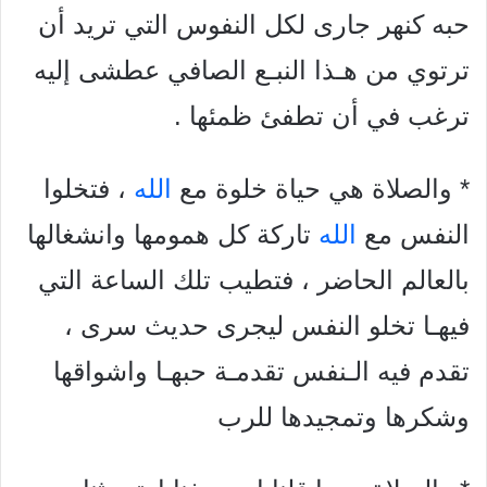
حبه كنهر جارى لكل النفوس التي تريد أن
ترتوي من هـذا النبـع الصافي عطشى إليه
ترغب في أن تطفئ ظمئها .
* والصلاة هي حياة خلوة مع
الله
، فتخلوا
النفس مع
الله
تاركة كل همومها وانشغالها
بالعالم الحاضر ، فتطيب تلك الساعة التي
فيهـا تخلو النفس ليجرى حديث سرى ،
تقدم فيه الـنفس تقدمـة حبهـا واشواقها
وشكرها وتمجيدها للرب