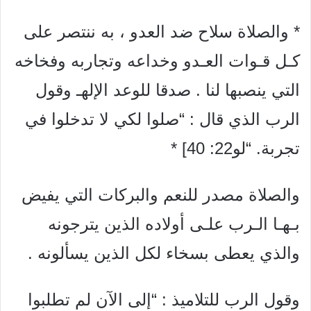
* والصلاة سلاح ضد العدو ، به ننتصر على
كـل قـوات العـدو وخداعه وتجاربه وفخاخه
التي ينصبها لنا . صدقا للوعد الإلهـ وقول
الرب الذي قال : “صلوا لكي لا تدخلوا في
تجربة. “لو22: 40] *
والصلاة مصدر للنعم والبركات التي يفيض
بـهـا الـرب علـى أولاده الذين يترجونه
والذي يعطى بسخاء لكل الذين يسألونه .
وقول الرب للتلاميذ : “إلى الآن لم تطلبوا