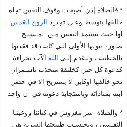
* فالصلاة إذن أصبحت وقوف النفس تجاه
خالقها بتوسط وعـى تجديد
الروح القدس
لها حيث تستمد النفس مـن المـسيـح
صـورة بنوتها الأولى التي كانت قد فقدتها
بالخطيئة ، ونتقدم إلـى
الله
الآب بجراءة
كدعوة كل حين كخليقة منجذبة باستمرار
نحو خالقها اوكابن لا يستريح إلا في حضن
أبيه بمناداته وباستجابة دعوته في آن واحد
* والصلاة سر مغروس في كياننا ووعينـا
النفـسي ، وبحـسـب طبيعتها السرية هي