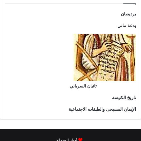
برديصان
بدعة ماني
تاتيان السرياني
تاريخ الكنيسة
الإيمان المسيحى والطبقات الاجتماعية
أوتار السماء