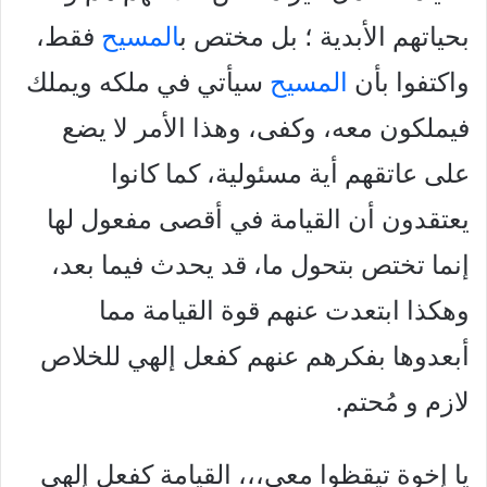
بحیاتهم الأبدية ؛ بل مختص ب
المسيح
فقط،
واكتفوا بأن
المسيح
سيأتي في ملكه ويملك
فيملكون معه، وكفى، وهذا الأمر لا يضع
علی عاتقهم أية مسئولية، كما كانوا
يعتقدون أن القيامة في أقصى مفعول لها
إنما تختص بتحول ما، قد يحدث فيما بعد،
وهكذا ابتعدت عنهم قوة القيامة مما
أبعدوها بفكرهم عنهم كفعل إلهي للخلاص
لازم و مُحتم.
يا إخوة تيقظوا معي،،، القيامة كفعل إلهي