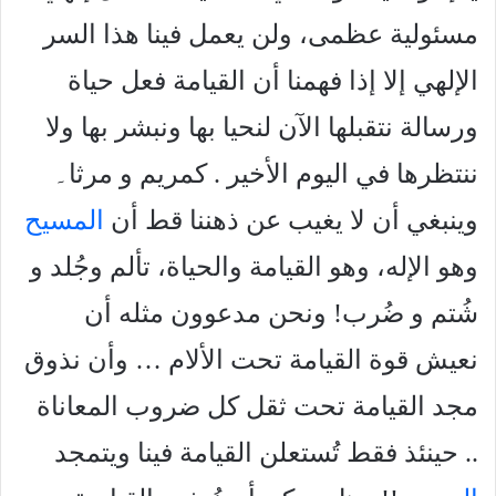
مسئولية عظمى، ولن يعمل فينا هذا السر
الإلهي إلا إذا فهمنا أن القيامة فعل حياة
ورسالة نتقبلها الآن لنحيا بها ونبشر بها ولا
ننتظرها في اليوم الأخير . کمريم و مرثا۔
وينبغي أن لا يغيب عن ذهننا قط أن
المسيح
وهو الإله، وهو القيامة والحياة، تألم وجُلد و
شُتم و ضُرب! ونحن مدعوون مثله أن
نعيش قوة القيامة تحت الألام … وأن نذوق
مجد القيامة تحت ثقل کل ضروب المعاناة
.. حينئذ فقط تُستعلن القيامة فينا ويتمجد