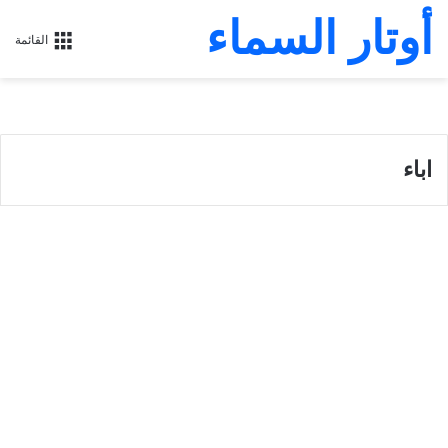
أوتار السماء
القائمة
اباء
الكنيسة الجامعة
كوارداتُس