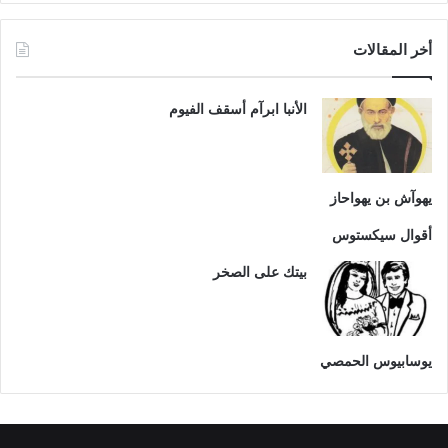
أخر المقالات
الأنبا ابرآم أسقف الفيوم
يهوآش بن يهواحاز
أقوال سيكستوس
بيتك على الصخر
يوسابيوس الحمصي