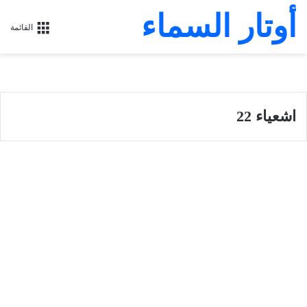
أوتار السماء
القائمة
اشعياء 22
سفر أشعياء
سفر إشعياء أصحاح 22