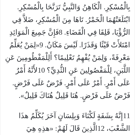
بِالْمُسْكِرِ. الْكَاهِنُ وَالنَّبِيُّ تَرَنَّحَا بِالْمُسْكِرِ.
ابْتَلَعَتْهُمَا الْخَمْرُ. تَاهَا مِنَ الْمُسْكِرِ، ضَلاَّ فِي
الرُّؤْيَا، قَلِقَا فِي الْقَضَاءِ.
8
فَإِنَّ جَمِيعَ الْمَوَائِدِ
امْتَلأَتْ قَيْئًا وَقَذَرًا. لَيْسَ مَكَانٌ.
9
«لِمَنْ يُعَلِّمُ
مَعْرِفَةً، وَلِمَنْ يُفْهِمُ تَعْلِيمًا؟ أَلِلْمَفْطُومِينَ عَنِ
اللَّبَنِ، لِلْمَفْصُولِينَ عَنِ الثُّدِيِّ؟
10
لأَنَّهُ أَمْرٌ
عَلَى أَمْرٍ. أَمْرٌ عَلَى أَمْرٍ. فَرْضٌ عَلَى فَرْضٍ.
فَرْضٌ عَلَى فَرْضٍ. هُنَا قَلِيلٌ هُنَاكَ قَلِيلٌ».
11
إِنَّهُ بِشَفَةٍ لَكْنَاءَ وَبِلِسَانٍ آخَرَ يُكَلِّمُ هذَا
الشَّعْبَ،
12
الَّذِينَ قَالَ لَهُمْ: «هذِهِ هِيَ