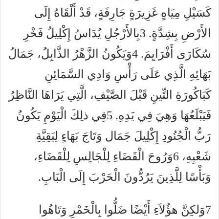
كَسَيْلِ مِيَاهٍ غَزِيرَةٍ جَارِفَةٍ، قَدْ أَلْقَاهُ إِلَى
الأَرْضِ بِشِدَّةٍ.
3
بِالأَرْجُلِ يُدَاسُ إِكْلِيلُ فَخْرِ
سُكَارَى أَفْرَايِمَ.
4
وَيَكُونُ الزَّهْرُ الذَّابِلُ، جَمَالُ
بَهَائِهِ الَّذِي عَلَى رَأْسِ وَادِي السَّمَائِنِ
كَبَاكُورَةِ التِّينِ قَبْلَ الصَّيْفِ، الَّتِي يَرَاهَا النَّاظِرُ
فَيَبْلَعُهَا وَهِيَ فِي يَدِهِ.
5
فِي ذلِكَ الْيَوْمِ يَكُونُ
رَبُّ الْجُنُودِ إِكْلِيلَ جَمَال وَتَاجَ بَهَاءٍ لِبَقِيَّةِ
شَعْبِهِ،
6
وَرُوحَ الْقَضَاءِ لِلْجَالِسِ لِلْقَضَاءِ،
وَبَأْسًا لِلَّذِينَ يَرُدُّونَ الْحَرْبَ إِلَى الْبَابِ.
7
وَلكِنَّ هؤُلاَءِ أَيْضًا ضَلُّوا بِالْخَمْرِ وَتَاهُوا