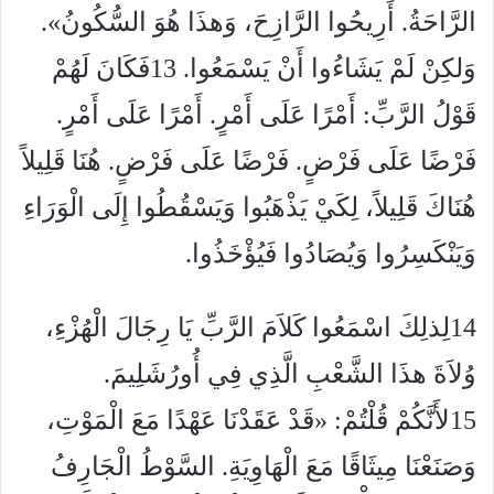
الرَّاحَةُ. أَرِيحُوا الرَّازِحَ، وَهذَا هُوَ السُّكُونُ».
وَلكِنْ لَمْ يَشَاءُوا أَنْ يَسْمَعُوا.
13
فَكَانَ لَهُمْ
قَوْلُ الرَّبِّ: أَمْرًا عَلَى أَمْرٍ. أَمْرًا عَلَى أَمْرٍ.
فَرْضًا عَلَى فَرْضٍ. فَرْضًا عَلَى فَرْضٍ. هُنَا قَلِيلاً
هُنَاكَ قَلِيلاً، لِكَيْ يَذْهَبُوا وَيَسْقُطُوا إِلَى الْوَرَاءِ
وَيَنْكَسِرُوا وَيُصَادُوا فَيُؤْخَذُوا.
14
لِذلِكَ اسْمَعُوا كَلاَمَ الرَّبِّ يَا رِجَالَ الْهُزْءِ،
وُلاَةَ هذَا الشَّعْبِ الَّذِي فِي أُورُشَلِيمَ.
15
لأَنَّكُمْ قُلْتُمْ: «قَدْ عَقَدْنَا عَهْدًا مَعَ الْمَوْتِ،
وَصَنَعْنَا مِيثَاقًا مَعَ الْهَاوِيَةِ. السَّوْطُ الْجَارِفُ