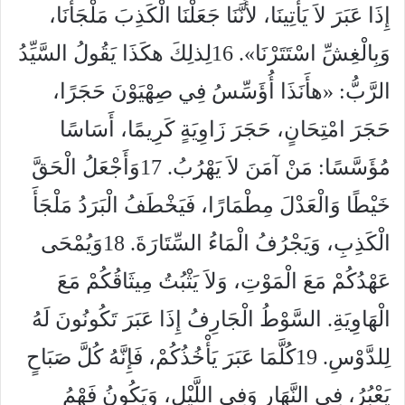
إِذَا عَبَرَ لاَ يَأْتِينَا، لأَنَّنَا جَعَلْنَا الْكَذِبَ مَلْجَأَنَا،
وَبِالْغِشِّ اسْتَتَرْنَا».
16
لِذلِكَ هكَذَا يَقُولُ السَّيِّدُ
الرَّبُّ: «هأَنَذَا أُؤَسِّسُ فِي صِهْيَوْنَ حَجَرًا،
حَجَرَ امْتِحَانٍ، حَجَرَ زَاوِيَةٍ كَرِيمًا، أَسَاسًا
مُؤَسَّسًا: مَنْ آمَنَ لاَ يَهْرُبُ.
17
وَأَجْعَلُ الْحَقَّ
خَيْطًا وَالْعَدْلَ مِطْمَارًا، فَيَخْطَفُ الْبَرَدُ مَلْجَأَ
الْكَذِبِ، وَيَجْرُفُ الْمَاءُ السِّتَارَةَ.
18
وَيُمْحَى
عَهْدُكُمْ مَعَ الْمَوْتِ، وَلاَ يَثْبُتُ مِيثَاقُكُمْ مَعَ
الْهَاوِيَةِ. السَّوْطُ الْجَارِفُ إِذَا عَبَرَ تَكُونُونَ لَهُ
لِلدَّوْسِ.
19
كُلَّمَا عَبَرَ يَأْخُذُكُمْ، فَإِنَّهُ كُلَّ صَبَاحٍ
يَعْبُرُ، فِي النَّهَارِ وَفِي اللَّيْلِ، وَيَكُونُ فَهْمُ