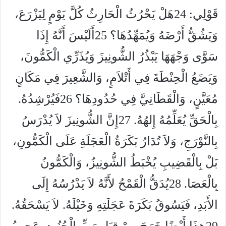
قَوْلِي:
24
هَلْ يَحْرُثُ الْحَارِثُ كُلَّ يَوْمٍ لِيَزْرَعَ،
وَيَشُقُّ أَرْضَهُ وَيُمَهِّدُهَا؟
25
أَلَيْسَ أَنَّهُ إِذَا
سَوَّى وَجْهَهَا يَبْذُرُ الشُّونِيزَ وَيُذَرِّي الْكَمُّونَ،
وَيَضَعُ الْحِنْطَةَ فِي أَتْلاَمٍ، وَالشَّعِيرَ فِي مَكَانٍ
مُعَيَّنٍ، وَالْقَطَانِيَّ فِي حُدُودِهَا؟
26
فَيُرْشِدُهُ.
بِالْحَقِّ يُعَلِّمُهُ إِلهُهُ.
27
إِنَّ الشُّونِيزَ لاَ يُدْرَسُ
بِالنَّوْرَجِ، وَلاَ تُدَارُ بَكَرَةُ الْعَجَلَةِ عَلَى الْكَمُّونِ،
بَلْ بِالْقَضِيبِ يُخْبَطُ الشُّونِيزُ، وَالْكَمُّونُ
بِالْعَصَا.
28
يُدَقُّ الْقَمْحُ لأَنَّهُ لاَ يَدْرُسُهُ إِلَى
الأَبَدِ، فَيَسُوقُ بَكَرَةَ عَجَلَتِهِ وَخَيْلَهُ. لاَ يَسْحَقُهُ.