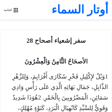
أوتار السماء
القائمة
سفر إشعياء أصحاح 28
الأصحَاحُ الثَّامِنُ وَالْعِشْرُونَ
1
وَيْلٌ لإِكْلِيلِ فَخْرِ سُكَارَى أَفْرَايِمَ، وَلِلزَّهْرِ
الذَّابِلِ، جَمَالِ بَهَائِهِ الَّذِي عَلَى رَأْسِ وَادِي
سَمَائِنِ، الْمَضْرُوبِينَ بِالْخَمْرِ.
2
هُوَذَا شَدِيدٌ
وَقَوِيٌّ لِلسَّيِّدِ كَانْهِيَالِ الْبَرَدِ، كَنَوْءٍ مُهْلِكٍ،