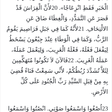
الْخَبَرِ فَقَطِ انْزِعَاجًا».
20
لأَنَّ الْفِرَاشَ قَدْ
قَصَرَ عَنِ التَّمَدُّدِ، وَالْغِطَاءَ ضَاقَ عَنِ
الالْتِحَافِ.
21
لأَنَّهُ كَمَا فِي جَبَلِ فَرَاصِيمَ يَقُومُ
الرَّبُّ، وَكَمَا فِي الْوَطَاءِ عِنْدَ جِبْعُونَ يَسْخَطُ
لِيَفْعَلَ فَعْلَهُ، فَعْلَهُ الْغَرِيبَ، وَلِيَعْمَلَ عَمَلَهُ،
عَمَلَهُ الْغَرِيبَ.
22
فَالآنَ لاَ تَكُونُوا مُتَهَكِّمِينَ
لِئَلاَّ تُشَدَّدَ رُبُطُكُمْ، لأَنِّي سَمِعْتُ فَنَاءً قُضِيَ
بِهِ مِنْ قِبَلِ السَّيِّدِ رَبِّ الْجُنُودِ عَلَى كُلِّ
الأَرْضِ.
23
اُصْغُوا وَاسْمَعُوا صَوْتِي. انْصُتُوا وَاسْمَعُوا