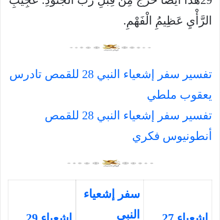
29
هذَا أَيْضًا خَرَجَ مِنْ قِبَلِ رَبِّ الْجُنُودِ. عَجِيبُِ
الرَّأْيِ عَظِيمُِ الْفَهْمِ.
تفسير سفر إشعياء النبي 28 للقمص تادرس
يعقوب ملطي
تفسير سفر إشعياء النبي 28 للقمص
أنطونيوس فكري
سفر إشعياء
النبي
إشعياء 27
إشعياء 29