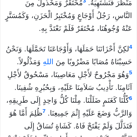
3
مَنْظَرَ فَنَشْتَهِيَهُ.
مُحْتَقَرٌ وَمَخْذُولٌ مِنَ
النَّاسِ، رَجُلُ أَوْجَاعٍ وَمُخْتَبِرُ الْحَزَنِ، وَكَمُسَتَّرٍ
عَنْهُ وُجُوهُنَا، مُحْتَقَرٌ فَلَمْ نَعْتَدَّ بِهِ.
4
لكِنَّ أَحْزَانَنَا حَمَلَهَا، وَأَوْجَاعَنَا تَحَمَّلَهَا. وَنَحْنُ
حَسِبْنَاهُ مُصَابًا مَضْرُوبًا مِنَ
الله
ِ وَمَذْلُولاً.
5
وَهُوَ مَجْرُوحٌ لأَجْلِ مَعَاصِينَا، مَسْحُوقٌ لأَجْلِ
آثَامِنَا. تَأْدِيبُ سَلاَمِنَا عَلَيْهِ، وَبِحُبُرِهِ شُفِينَا.
6
كُلُّنَا كَغَنَمٍ ضَلَلْنَا. مِلْنَا كُلُّ وَاحِدٍ إِلَى طَرِيقِهِ،
7
وَالرَّبُّ وَضَعَ عَلَيْهِ إِثْمَ جَمِيعِنَا.
ظُلِمَ أَمَّا هُوَ
فَتَذَلَّلَ وَلَمْ يَفْتَحْ فَاهُ. كَشَاةٍ تُسَاقُ إِلَى