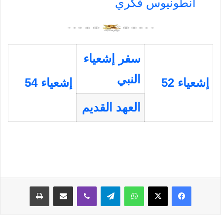
أنطونيوس فكري
سفر إشعياء
النبي
إشعياء 52
إشعياء 54
العهد القديم
فيسبوك
‫X
واتساب
تيلقرام
ڤايبر
مشاركة عبر البريد
طباعة