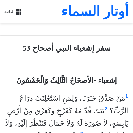
أوتار السماء
القائمة
سفر إشعياء النبي أصحاح 53
إشعياء -الأصحَاحُ الثَّالِثُ وَالْخَمْسُونَ
1
مَنْ صَدَّقَ خَبَرَنَا، وَلِمَنِ اسْتُعْلِنَتْ ذِرَاعُ
2
الرَّبِّ؟
نَبَتَ قُدَّامَهُ كَفَرْخٍ وَكَعِرْق مِنْ أَرْضٍ
يَابِسَةٍ، لاَ صُورَةَ لَهُ وَلاَ جَمَالَ فَنَنْظُرَ إِلَيْهِ، وَلاَ