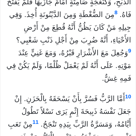
الذَّبْحِ، وَكَنَعْجَةٍ صَامِتَةٍ أَمَامَ جَازِّيهَا فَلَمْ يَفْتَحْ
8
فَاهُ.
مِنَ الضُّغْطَةِ وَمِنَ الدَّيْنُونَةِ أُخِذَ. وَفِي
جِيلِهِ مَنْ كَانَ يَظُنُّ أَنَّهُ قُطِعَ مِنْ أَرْضِ
الأَحْيَاءِ، أَنَّهُ ضُرِبَ مِنْ أَجْلِ ذَنْبِ شَعْبِي؟
9
وَجُعِلَ مَعَ الأَشْرَارِ قَبْرُهُ، وَمَعَ غَنِيٍّ عِنْدَ
مَوْتِهِ. عَلَى أَنَّهُ لَمْ يَعْمَلْ ظُلْمًا، وَلَمْ يَكُنْ فِي
فَمِهِ غِشٌّ.
10
أَمَّا الرَّبُّ فَسُرَّ بِأَنْ يَسْحَقَهُ بِالْحَزَنِ. إِنْ
جَعَلَ نَفْسَهُ ذَبِيحَةَ إِثْمٍ يَرَى نَسْلاً تَطُولُ
11
أَيَّامُهُ، وَمَسَرَّةُ الرَّبِّ بِيَدِهِ تَنْجَحُ.
مِنْ تَعَبِ