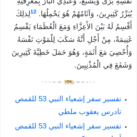
نَفْسِهِ يَرَى وَيَشْبَعُ، وَعَبْدِي الْبَارُّ بِمَعْرِفَتِهِ
12
يُبَرِّرُ كَثِيرِينَ، وَآثَامُهُمْ هُوَ يَحْمِلُهَا.
لِذلِكَ
أَقْسِمُ لَهُ بَيْنَ الأَعِزَّاءِ وَمَعَ الْعُظَمَاءِ يَقْسِمُ
غَنِيمَةً، مِنْ أَجْلِ أَنَّهُ سَكَبَ لِلْمَوْتِ نَفْسَهُ
وَأُحْصِيَ مَعَ أَثَمَةٍ، وَهُوَ حَمَلَ خَطِيَّةَ كَثِيرِينَ
وَشَفَعَ فِي الْمُذْنِبِينَ.
تفسير سفر إشعياء النبي 53 للقمص
تادرس يعقوب ملطي
تفسير سفر إشعياء النبي 53 للقمص