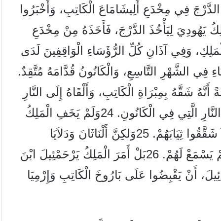
 الدَّرْجَ فِي مِخْدَعِ أَلِيشَامَاعَ الْكَاتِبِ، وَأَخْبَرُوا
ِكُ يَهُودِيَ لِيَأْخُذَ الدَّرْجَ، فَأَخَذَهُ مِنْ مِخْدَعِ
لْمَلِكِ، وَفِي آذَانِ كُلِّ الرُّؤَسَاءِ الْوَاقِفِينَ لَدَى
ِ فِي الشَّهْرِ التَّاسِعِ، وَالْكَانُونُ قُدَّامَهُ مُتَّقِدٌ.
ً أَنَّهُ شَقَّهُ بِمِبْرَاةِ الْكَاتِبِ، وَأَلْقَاهُ إِلَى النَّارِ
لنَّارِ الَّتِي فِي الْكَانُونِ.
24
وَلَمْ يَخَفِ الْمَلِكُ
 شَقَّقُوا ثِيَابَهُمْ.
25
وَلكِنَّ أَلْنَاثَانَ وَدَلاَيَا
َمْ يَسْمَعْ لَهُمْ.
26
بَلْ أَمَرَ الْمَلِكُ يَرْحَمْئِيلَ ابْنَ
ئِيلَ، أَنْ يَقْبِضُوا عَلَى بَارُوخَ الْكَاتِبِ وَإِرْمِيَا