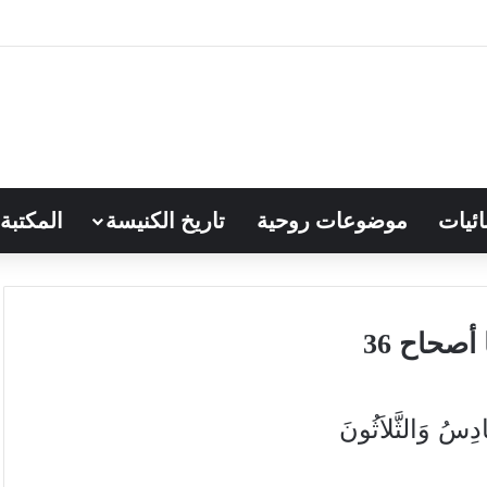
ائيات
موضوعات روحية
تاريخ الكنيسة
المكتبة
أصحاح 36
سُ وَالثَّلاَثُونَ