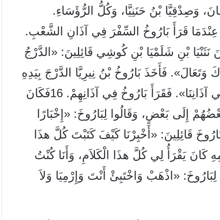
نَ، وَصِدْقِيَّا بْنُ حَنَنِيَّا، وَكُلُّ الرُّؤَسَاءِ.
هُ عِنْدَمَا قَرَأَ بَارُوخُ السِّفْرَ فِي آذَانِ الشَّعْبِ.
َ نَثَنْيَا بْنِ شَلَمْيَا بْنِ كُوشِي قَائِلِينَ: «الدَّرْجُ
َتَعَالَ». فَأَخَذَ بَارُوخُ بْنُ نِيرِيَّا الدَّرْجَ بِيَدِهِ
ي آذَانِنَا». فَقَرَأَ بَارُوخُ فِي آذَانِهِمْ.
16
فَكَانَ
َعْضُهُمْ إِلَى بَعْضٍ، وَقَالُوا لِبَارُوخَ: «إِخْبَارًا
َارُوخَ قَائِلِينَ: «أَخْبِرْنَا كَيْفَ كَتَبْتَ كُلَّ هذَا
هِ كَانَ يَقْرَأُ لِي كُلَّ هذَا الْكَلاَمِ، وَأَنَا كُنْتُ
لِبَارُوخَ: «اذْهَبْ وَاخْتَبِئْ أَنْتَ وَإِرْمِيَا وَلاَ