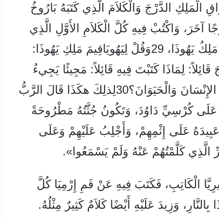
اقِ الْمَلِكِ الدَّرْجَ وَالْكَلاَمَ الَّذِي كَتَبَهُ بَارُوخُ
ا آخَرَ، وَاكْتُبْ فِيهِ كُلَّ الْكَلاَمِ الأَوَّلِ الَّذِي
 مَلِكُ يَهُوذَا،
29
وَقُلْ لِيَهُويَاقِيمَ مَلِكِ يَهُوذَا:
َائِلاً: لِمَاذَا كَتَبْتَ فِيهِ قَائِلاً: مَجِيئًا يَجِيءُ
الإِنْسَانَ وَالْحَيَوَانَ؟
30
لِذلِكَ هكَذَا قَالَ الرَّبُّ
 عَلَى كُرْسِيِّ دَاوُدَ، وَتَكُونُ جُثَّتُهُ مَطْرُوحَةً
َعَبِيدَهُ عَلَى إِثْمِهِمْ، وَأَجْلِبُ عَلَيْهِمْ وَعَلَى
الَّذِي كَلَّمْتُهُمْ عَنْهُ وَلَمْ يَسْمَعُوا».
يرِيَّا الْكَاتِبِ، فَكَتَبَ فِيهِ عَنْ فَمِ إِرْمِيَا كُلَّ
ِالنَّارِ، وَزِيدَ عَلَيْهِ أَيْضًا كَلاَمٌ كَثِيرٌ مِثْلُهُ.