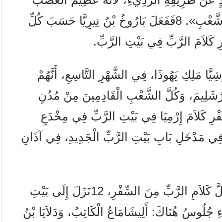
 الشَّعْبِ».
8
فَفَعَلَ بَارُوخُ بْنُ نِيرِيَّا حَسَبَ كُلِّ
ْرِ كَلاَمَ الرَّبِّ فِي بَيْتِ الرَّبِّ.
يَّا مَلِكِ يَهُوذَا، فِي الشَّهْرِ التَّاسِعِ، أَنَّهُمْ
رُشَلِيمَ، وَكُلَّ الشَّعْبِ الْقَادِمِينَ مِنْ مُدُنِ
ْرِ كَلاَمَ إِرْمِيَا فِي بَيْتِ الرَّبِّ فِي مِخْدَعِ
، فِي مَدْخَلِ بَابِ بَيْتِ الرَّبِّ الْجَدِيدِ، فِي آذَانِ
لَّ كَلاَمِ الرَّبِّ مِنَ السِّفْرِ،
12
نَزَلَ إِلَى بَيْتِ
ءِ جُلُوسٌ هُنَاكَ: أَلِيشَامَاعُ الْكَاتِبُ، وَدَلاَيَا بْنُ