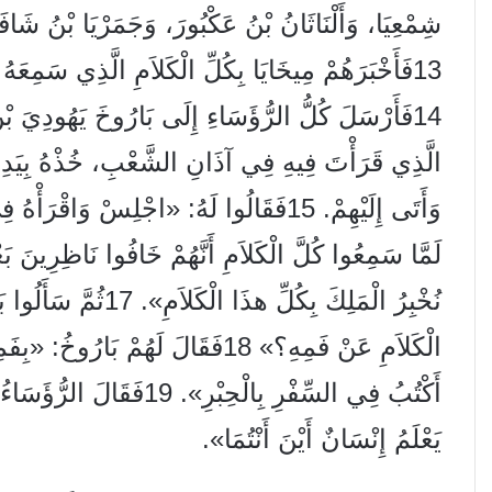
شِمْعِيَا، وَأَلْنَاثَانُ بْنُ عَكْبُورَ، وَجَمَرْيَا بْنُ شَافَا
13
فَأَخْبَرَهُمْ مِيخَايَا بِكُلِّ الْكَلاَمِ الَّذِي سَمِعَ
14
فَأَرْسَلَ كُلُّ الرُّؤَسَاءِ إِلَى بَارُوخَ يَهُودِيَ بْن
الَّذِي قَرَأْتَ فِيهِ فِي آذَانِ الشَّعْبِ، خُذْهُ بِيَدِكَ و
وَأَتَى إِلَيْهِمْ.
15
فَقَالُوا لَهُ: «اجْلِسْ وَاقْرَأْهُ فِ
لَمَّا سَمِعُوا كُلَّ الْكَلاَمِ أَنَّهُمْ خَافُوا نَاظِرِينَ ب
نُخْبِرُ الْمَلِكَ بِكُلِّ هذَا الْكَلاَمِ».
17
ثُمَّ سَأَلُوا ب
الْكَلاَمِ عَنْ فَمِهِ؟»
18
فَقَالَ لَهُمْ بَارُوخُ: «بِفَمِ
أَكْتُبُ فِي السِّفْرِ بِالْحِبْرِ».
19
فَقَالَ الرُّؤَسَاءُ 
يَعْلَمُ إِنْسَانٌ أَيْنَ أَنْتُمَا».