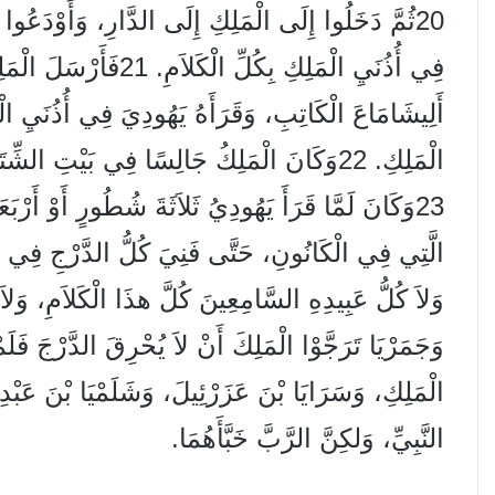
20
ثُمَّ دَخَلُوا إِلَى الْمَلِكِ إِلَى الدَّارِ، وَأَوْدَعُوا
فِي أُذُنَيِ الْمَلِكِ بِكُلِّ الْكَلاَمِ.
21
فَأَرْسَلَ الْمَل
أَلِيشَامَاعَ الْكَاتِبِ، وَقَرَأَهُ يَهُودِيَ فِي أُذُنَيِ ا
الْمَلِكِ.
22
وَكَانَ الْمَلِكُ جَالِسًا فِي بَيْتِ الشِّتَاء
23
وَكَانَ لَمَّا قَرَأَ يَهُودِيُ ثَلاَثَةَ شُطُورٍ أَوْ أَرْبَعَة
الَّتِي فِي الْكَانُونِ، حَتَّى فَنِيَ كُلُّ الدَّرْجِ فِي ا
وَلاَ كُلُّ عَبِيدِهِ السَّامِعِينَ كُلَّ هذَا الْكَلاَمِ، وَلاَ
وَجَمَرْيَا تَرَجَّوْا الْمَلِكَ أَنْ لاَ يُحْرِقَ الدَّرْجَ فَل
الْمَلِكِ، وَسَرَايَا بْنَ عَزَرْئِيلَ، وَشَلَمْيَا بْنَ عَبْدِ
النَّبِيِّ، وَلكِنَّ الرَّبَّ خَبَّأَهُمَا.