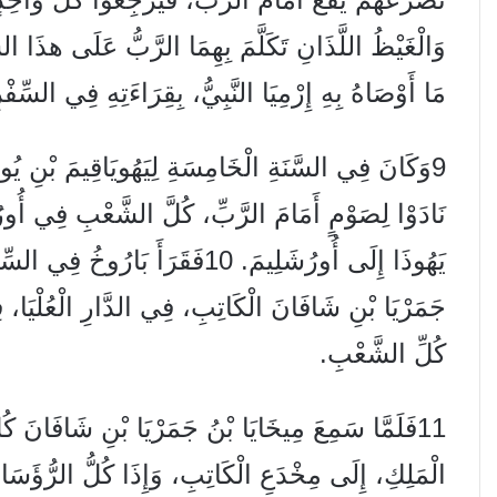
وَالْغَيْظُ اللَّذَانِ تَكَلَّمَ بِهِمَا الرَّبُّ عَلَى هذَا
مَا أَوْصَاهُ بِهِ إِرْمِيَا النَّبِيُّ، بِقِرَاءَتِهِ فِي السِّف
9
وَكَانَ فِي السَّنَةِ الْخَامِسَةِ لِيَهُويَاقِيمَ بْنِ يُوشِ
نَادَوْا لِصَوْمٍ أَمَامَ الرَّبِّ، كُلَّ الشَّعْبِ فِي أُو
يَهُوذَا إِلَى أُورُشَلِيمَ.
10
فَقَرَأَ بَارُوخُ فِي السِّف
جَمَرْيَا بْنِ شَافَانَ الْكَاتِبِ، فِي الدَّارِ الْعُلْيَا
كُلِّ الشَّعْبِ.
11
فَلَمَّا سَمِعَ مِيخَايَا بْنُ جَمَرْيَا بْنِ شَافَانَ كُ
الْمَلِكِ، إِلَى مِخْدَعِ الْكَاتِبِ، وَإِذَا كُلُّ الرُّؤَسَا