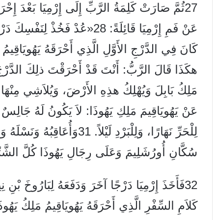
27
ثُمَّ صَارَتْ كَلِمَةُ الرَّبِّ إِلَى إِرْمِيَا بَعْدَ إِحْرَ
عَنْ فَمِ إِرْمِيَا قَائِلَةً:
28
«عُدْ فَخُذْ لِنَفْسِكَ دَرْجً
كَانَ فِي الدَّرْجِ الأَوَّلِ الَّذِي أَحْرَقَهُ يَهُويَاقِيمُ
هكَذَا قَالَ الرَّبُّ: أَنْتَ قَدْ أَحْرَقْتَ ذلِكَ الدَّرْجَ ق
مَلِكُ بَابِلَ وَيُهْلِكُ هذِهِ الأَرْضَ، وَيُلاَشِي مِنْهَا 
عَنْ يَهُويَاقِيمَ مَلِكِ يَهُوذَا: لاَ يَكُونُ لَهُ جَالِسٌ
لِلْحَرِّ نَهَارًا، وَلِلْبَرْدِ لَيْلاً.
31
وَأُعَاقِبُهُ وَنَسْلَهُ و
سُكَّانِ أُورُشَلِيمَ وَعَلَى رِجَالِ يَهُوذَا كُلَّ الشَّرِّ 
32
فَأَخَذَ إِرْمِيَا دَرْجًا آخَرَ وَدَفَعَهُ لِبَارُوخَ بْنِ نِ
كَلاَمِ السِّفْرِ الَّذِي أَحْرَقَهُ يَهُويَاقِيمُ مَلِكُ يَهُوذَا ب