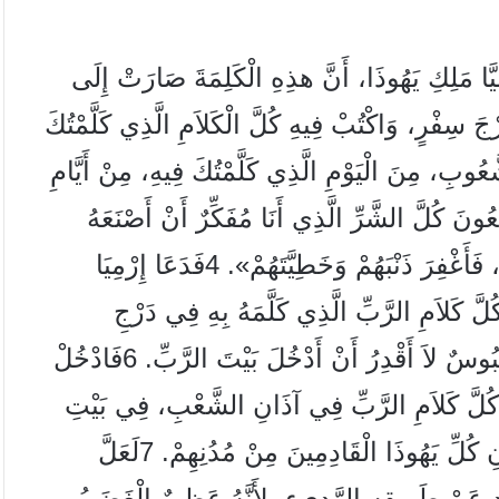
يَّا مَلِكِ يَهُوذَا، أَنَّ هذِهِ الْكَلِمَةَ صَارَتْ إِلَى
َ سِفْرٍ، وَاكْتُبْ فِيهِ كُلَّ الْكَلاَمِ الَّذِي كَلَّمْتُكَ
ُوبِ، مِنَ الْيَوْمِ الَّذِي كَلَّمْتُكَ فِيهِ، مِنْ أَيَّامِ
ُونَ كُلَّ الشَّرِّ الَّذِي أَنَا مُفَكِّرٌ أَنْ أَصْنَعَهُ
َأَغْفِرَ ذَنْبَهُمْ وَخَطِيَّتَهُمْ».
4
فَدَعَا إِرْمِيَا
ُلَّ كَلاَمِ الرَّبِّ الَّذِي كَلَّمَهُ بِهِ فِي دَرْجِ
ْبُوسٌ لاَ أَقْدِرُ أَنْ أَدْخُلَ بَيْتَ الرَّبِّ.
6
فَادْخُلْ
 كُلَّ كَلاَمِ الرَّبِّ فِي آذَانِ الشَّعْبِ، فِي بَيْتِ
 كُلِّ يَهُوذَا الْقَادِمِينَ مِنْ مُدُنِهِمْ.
7
لَعَلَّ
حِدٍ عَنْ طَرِيقِهِ الرَّدِيءِ، لأَنَّهُ عَظِيمٌ الْغَضَبُ