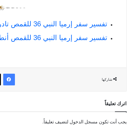
تفسير سفر إرميا النبي 36 للقمص تادرس يعقوب ملطي
تفسير سفر إرميا النبي 36 للقمص أنطونوس فكري
في
شاركها
اترك تعليقاً
يجب أنت تكون
مسجل الدخول
لتضيف تعليقاً.