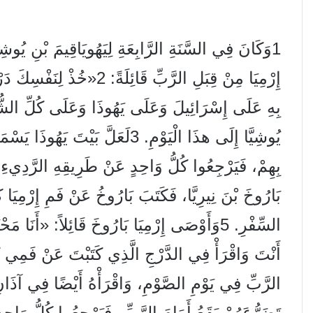
1
وَكَانَ فِي السَّنَةِ الرَّابِعَةِ لِيَهُويَاقِيمَ بْنِ يُوشِ
إِرْمِيَا مِنْ قِبَلِ الرَّبِّ قَائِلَةً:
2
«خُذْ لِنَفْسِكَ دَرْج
بِهِ عَلَى إِسْرَائِيلَ وَعَلَى يَهُوذَا وَعَلَى كُلِّ الشُّع
يُوشِيَّا إِلَى هذَا الْيَوْمِ.
3
لَعَلَّ بَيْتَ يَهُوذَا يَسْمَع
بِهِمْ، فَيَرْجِعُوا كُلُّ وَاحِدٍ عَنْ طَرِيقِهِ الرَّدِيءِ، ف
بَارُوخَ بْنَ نِيرِيَّا، فَكَتَبَ بَارُوخُ عَنْ فَمِ إِرْمِيَا ك
السِّفْرِ.
5
وَأَوْصَى إِرْمِيَا بَارُوخَ قَائِلاً: «أَنَا مَح
أَنْتَ وَاقْرَأْ فِي الدَّرْجِ الَّذِي كَتَبْتَ عَنْ فَمِي
الرَّبِّ فِي يَوْمِ الصَّوْمِ، وَاقْرَأْهُ أَيْضًا فِي آذَانِ
تَضَرُّعَهُمْ يَقَعُ أَمَامَ الرَّبِّ، فَيَرْجِعُوا كُلُّ وَا