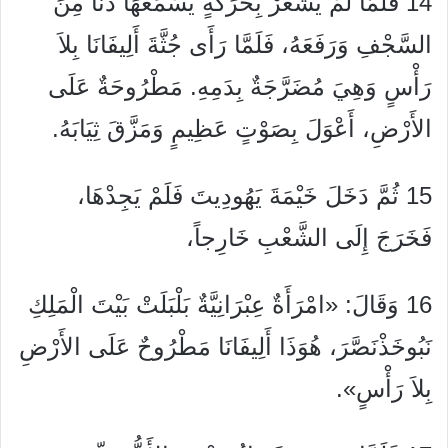
14 فَلَمَّا لَمْ يَشْعُرْ بِحَرَكَةٍ يَسْمَعُهَا دَنَا مِنَ
السَّجْفِ وَرَفَعَهُ، فَلَمَّا رَأَى جُثَّةَ أَلِيفَانَا بِلاَ
رَأْسٍ وَهِيَ مُضَرَّجَةٌ بِدَمِهِ. مَطْرُوحَةٌ عَلَى
الأَرْضِ، أَعْوَلَ بِصَوْتٍ عَظِيمٍ وَمَزَّقَ ثِيَابَهُ.
15 ثُمَّ دَخَلَ خَيْمَةَ يَهُودِيتَ فَلَمْ يَجِدْهَا،
فَخَرَجَ إِلَى الشَّعْبِ خَارِجاً،
16 وَقَالَ: «امْرَأَةٌ عِبْرَانِيَّةٌ بَلْبَلَتْ بَيْتَ الْمَلِكِ
نَبُوخَذْنَصَّرَ، هُوَذَا أَلِيفَانَا مَطْرُوحٌ عَلَى الأَرْضِ
بِلاَ رَأْسٍ».