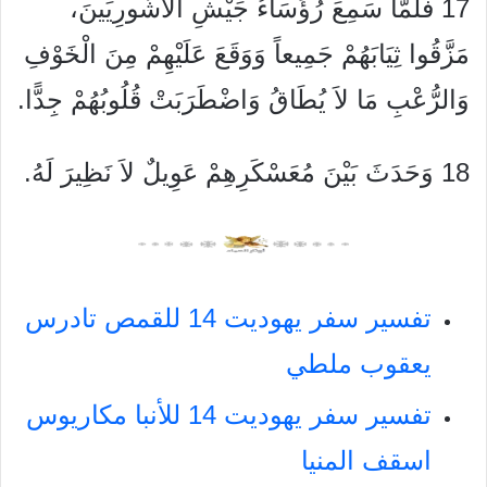
17 فَلَمَّا سَمِعَ رُؤَسَاءُ جَيْشِ الأَشُّورِيِّينَ،
مَزَّقُوا ثِيَابَهُمْ جَمِيعاً وَوَقَعَ عَلَيْهِمْ مِنَ الْخَوْفِ
وَالرُّعْبِ مَا لاَ يُطَاقُ وَاضْطَرَبَتْ قُلُوبُهُمْ جِدًّا.
18 وَحَدَثَ بَيْنَ مُعَسْكَرِهِمْ عَوِيلٌ لاَ نَظِيرَ لَهُ.
تفسير سفر يهوديت 14 للقمص تادرس
يعقوب ملطي
تفسير سفر يهوديت 14 للأنبا مكاريوس
اسقف المنيا