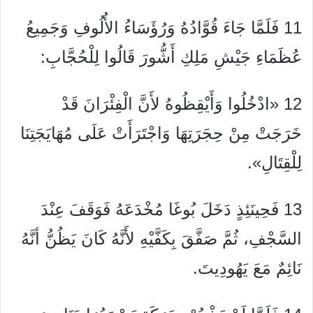
11 فَلَمَّا جَاءَ قُوَّادُهُ وَرُؤَسَاءُ الأُلُوفِ وَجَمِيعُ
عُظَمَاءِ جَيْشِ مَلِكِ أَشُّورَ قَالُوا لِلْحُجَّابِ:
12 «ادْخُلُوا وَأَيْقِظُوهُ لأَنَّ الْفِئْرَانَ قَدْ
خَرَجَتْ مِنْ حِجَرَتِهَا وَاجْتَرَأَتْ عَلَى مُهَايَجَتِنَا
لِلْقِتَالِ».
13 فَحِينَئِذٍ دَخَلَ بُوغَا مُخْدَعَهُ فَوَقَفَ عِنْدَ
السَّجْفِ، ثُمَّ صَفَّقَ بِكَفَّيْهِ لأَنَّهُ كَانَ يَظُنُّ أنَّهُ
نَائِمٌ مَعَ يَهُودِيتَ.