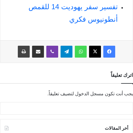
تفسير سفر يهوديت 14 للقمص
أنطونيوس فكري
فيسبوك
‫X
واتساب
تيلقرام
ڤايبر
مشاركة عبر البريد
طباعة
اترك تعليقاً
يجب أنت تكون
مسجل الدخول
لتضيف تعليقاً.
أخر المقالات