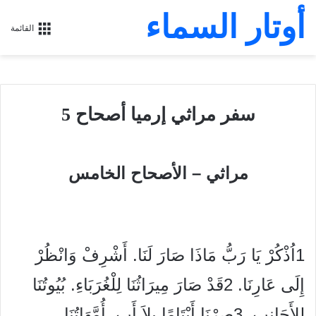
أوتار السماء
القائمة
سفر مراثي إرميا أصحاح 5
مراثي – الأصحاح الخامس
1اُذْكُرْ يَا رَبُّ مَاذَا صَارَ لَنَا. أَشْرِفْ وَانْظُرْ
إِلَى عَارِنَا. 2قَدْ صَارَ مِيرَاثُنَا لِلْغُرَبَاءِ. بُيُوتُنَا
لِلأَجَانِبِ. 3صِرْنَا أَيْتَامًا بِلاَ أَبٍ. أُمَّهَاتُنَا