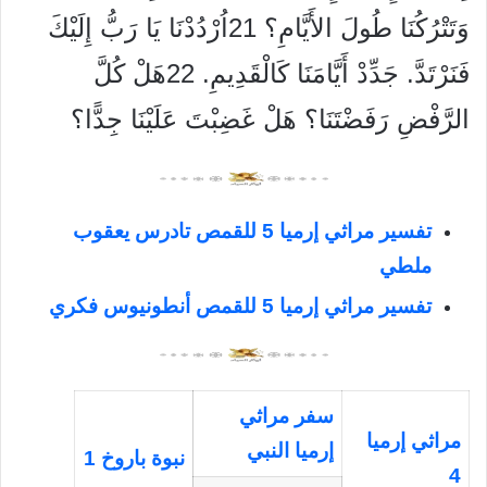
وَتَتْرُكُنَا طُولَ الأَيَّامِ؟ 21اُرْدُدْنَا يَا رَبُّ إِلَيْكَ
فَنَرْتَدَّ. جَدِّدْ أَيَّامَنَا كَالْقَدِيمِ. 22هَلْ كُلَّ
الرَّفْضِ رَفَضْتَنَا؟ هَلْ غَضِبْتَ عَلَيْنَا جِدًّا؟
تفسير مراثي إرميا 5 للقمص تادرس يعقوب
ملطي
تفسير مراثي إرميا 5 للقمص أنطونيوس فكري
سفر مراثي
مراثي إرميا
إرميا النبي
نبوة باروخ 1
4