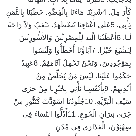
كَأَرَامِلَ. 4شَرِبْنَا مَاءَنَا بِالْفِضَّةِ. حَطَبُنَا بِالثَّمَنِ
يَأْتِي. 5عَلَى أَعْنَاقِنَا نُضْطَهَدُ. نَتْعَبُ وَلاَ رَاحَةَ
لَنَا. 6أَعْطَيْنَا الْيَدَ لِلْمِصْرِيِّينَ وَالأَشُّورِيِّينَ
لِنَشْبَعَ خُبْزًا. 7آبَاؤُنَا أَخْطَأُوا وَلَيْسُوا
بِمَوْجُودِينَ، وَنَحْنُ نَحْمِلُ آثَامَهُمْ. 8عَبِيدٌ
حَكَمُوا عَلَيْنَا. لَيْسَ مَنْ يُخَلِّصُ مِنْ
أَيْدِيهِمْ. 9بِأَنْفُسِنَا نَأْتِي بِخُبْزِنَا مِنْ جَرَى
سَيْفِ الْبَرِّيَّةِ. 10جُلُودُنَا اسْوَدَّتْ كَتَنُّورٍ مِنْ
جَرَى نِيرَانِ الْجُوعِ. 11أَذَلُّوا النِّسَاءَ فِي
صِهْيَوْنَ، الْعَذَارَى فِي مُدُنِ