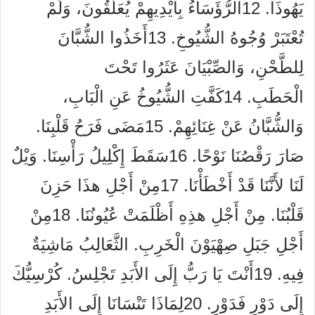
يَهُوذَا. 12الرُّؤَسَاءُ بِأَيْدِيهِمْ يُعَلَّقُونَ، وَلَمْ
تُعْتَبَرْ وُجُوهُ الشُّيُوخِ. 13أَخَذُوا الشُّبَّانَ
لِلطَّحْنِ، وَالصِّبْيَانَ عَثَرُوا تَحْتَ
الْحَطَبِ. 14كَفَّتِ الشُّيُوخُ عَنِ الْبَابِ،
وَالشُّبَّانُ عَنْ غِنَائِهِمْ. 15مَضَى فَرَحُ قَلْبِنَا.
صَارَ رَقْصُنَا نَوْحًا. 16سَقَطَ إِكْلِيلُ رَأْسِنَا. وَيْلٌ
لَنَا لأَنَّنَا قَدْ أَخْطَأْنَا. 17مِنْ أَجْلِ هذَا حَزِنَ
قَلْبُنَا. مِنْ أَجْلِ هذِهِ أَظْلَمَتْ عُيُونُنَا. 18مِنْ
أَجْلِ جَبَلِ صِهْيَوْنَ الْخَرِبِ. الثَّعَالِبُ مَاشِيَةٌ
فِيهِ. 19أَنْتَ يَا رَبُّ إِلَى الأَبَدِ تَجْلِسُ. كُرْسِيُّكَ
إِلَى دَوْرٍ فَدَوْرٍ. 20لِمَاذَا تَنْسَانَا إِلَى الأَبَدِ