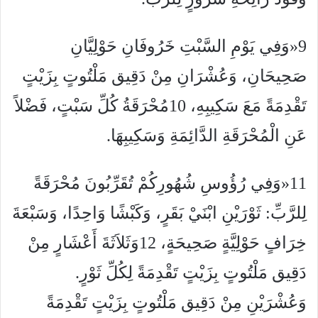
9«وَفِي يَوْمِ السَّبْتِ خَرُوفَانِ حَوْلِيَّانِ
صَحِيحَانِ، وَعُشْرَانِ مِنْ دَقِيق مَلْتُوتٍ بِزَيْتٍ
تَقْدِمَةً مَعَ سَكِيبِهِ، 10مُحْرَقَةُ كُلِّ سَبْتٍ، فَضْلاً
عَنِ الْمُحْرَقَةِ الدَّائِمَةِ وَسَكِيبِهَا.
11«وَفِي رُؤُوسِ شُهُورِكُمْ تُقَرِّبُونَ مُحْرَقَةً
لِلرَّبِّ: ثَوْرَيْنِ ابْنَيْ بَقَرٍ، وَكَبْشًا وَاحِدًا، وَسَبْعَةَ
خِرَافٍ حَوْلِيَّةٍ صَحِيحَةٍ، 12وَثَلاَثَةَ أَعْشَارٍ مِنْ
دَقِيق مَلْتُوتٍ بِزَيْتٍ تَقْدِمَةً لِكُلِّ ثَوْرٍ.
وَعُشْرَيْنِ مِنْ دَقِيق مَلْتُوتٍ بِزَيْتٍ تَقْدِمَةً