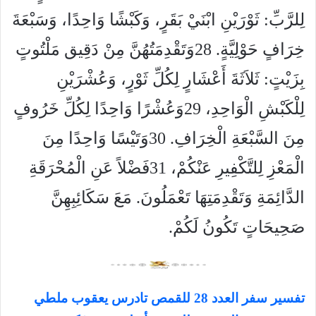
لِلرَّبِّ: ثَوْرَيْنِ ابْنَيْ بَقَرٍ، وَكَبْشًا وَاحِدًا، وَسَبْعَةَ
خِرَافٍ حَوْلِيَّةٍ. 28وَتَقْدِمَتُهُنَّ مِنْ دَقِيق مَلْتُوتٍ
بِزَيْتٍ: ثَلاَثَةَ أَعْشَارٍ لِكُلِّ ثَوْرٍ، وَعُشْرَيْنِ
لِلْكَبْشِ الْوَاحِدِ، 29وَعُشْرًا وَاحِدًا لِكُلِّ خَرُوفٍ
مِنَ السَّبْعَةِ الْخِرَافِ. 30وَتَيْسًا وَاحِدًا مِنَ
الْمَعْزِ لِلتَّكْفِيرِ عَنْكُمْ، 31فَضْلاً عَنِ الْمُحْرَقَةِ
الدَّائِمَةِ وَتَقْدِمَتِهَا تَعْمَلُونَ. مَعَ سَكَائِبِهِنَّ
صَحِيحَاتٍ تَكُونُ لَكُمْ.
تفسير سفر العدد 28 للقمص تادرس يعقوب ملطي