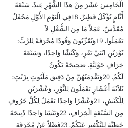
الْخَامِسَ عَشَرَ مِنْ هذَا الشَّهْرِ عِيدٌ. سَبْعَةَ
أَيَّامٍ يُؤْكَلُ فَطِيرٌ. 18فِي الْيَوْمِ الأَوَّلِ مَحْفَلٌ
مُقَدَّسٌ. عَمَلاً مَا مِنَ الشُّغْلِ لاَ
تَعْمَلُوا. 19وَتُقَرِّبُونَ وَقُودًا مُحْرَقَةً لِلرَّبِّ:
ثَوْرَيْنِ ابْنَيْ بَقَرٍ، وَكَبْشًا وَاحِدًا، وَسَبْعَةَ
خِرَافٍ حَوْلِيَّةٍ. صَحِيحَةً تَكُونُ
لَكُمْ. 20وَتَقْدِمَتُهُنَّ مِنْ دَقِيق مَلْتُوتٍ بِزَيْتٍ:
ثَلاَثَةَ أَعْشَارٍ تَعْمَلُونَ لِلثَّوْرِ، وَعُشْرَيْنِ
لِلْكَبْشِ، 21وَعُشْرًا وَاحِدًا تَعْمَلُ لِكُلِّ خَرُوفٍ
مِنَ السَّبْعَةِ الْخِرَافِ، 22وَتَيْسًا وَاحِدًا ذَبِيحَةَ
خَطِيَّةٍ لِلتَّكْفِيرِ عَنْكُمْ. 23فَضْلاً عَنْ مُحْرَقَةِ