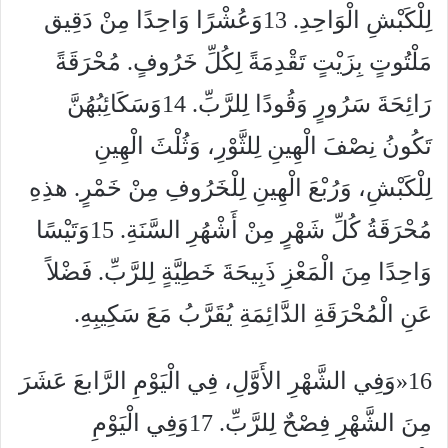
لِلْكَبْشِ الْوَاحِدِ. 13وَعُشْرًا وَاحِدًا مِنْ دَقِيق
مَلْتُوتٍ بِزَيْتٍ تَقْدِمَةً لِكُلِّ خَرُوفٍ. مُحْرَقَةً
رَائِحَةَ سَرُورٍ وَقُودًا لِلرَّبِّ. 14وَسَكَائِبُهُنَّ
تَكُونُ نِصْفَ الْهِينِ لِلثَّوْرِ، وَثُلْثَ الْهِينِ
لِلْكَبْشِ، وَرُبْعَ الْهِينِ لِلْخَرُوفِ مِنْ خَمْرٍ. هذِهِ
مُحْرَقَةُ كُلِّ شَهْرٍ مِنْ أَشْهُرِ السَّنَةِ. 15وَتَيْسًا
وَاحِدًا مِنَ الْمَعْزِ ذَبِيحَةَ خَطِيَّةٍ لِلرَّبِّ. فَضْلاً
عَنِ الْمُحْرَقَةِ الدَّائِمَةِ يُقَرَّبُ مَعَ سَكِيبِهِ.
16«وَفِي الشَّهْرِ الأَوَّلِ، فِي الْيَوْمِ الرَّابعَ عَشَرَ
مِنَ الشَّهْرِ فِصْحٌ لِلرَّبِّ. 17وَفِي الْيَوْمِ