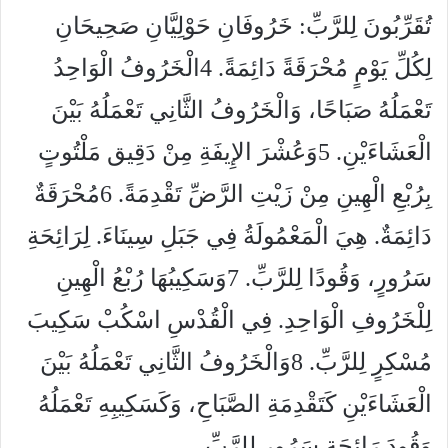
تُقَرِّبُونَ لِلرَّبِّ: خَرُوفَانِ حَوْلِيَّانِ صَحِيحَانِ
لِكُلِّ يَوْمٍ مُحْرَقَةً دَائِمَةً. 4الْخَرُوفُ الْوَاحِدُ
تَعْمَلُهُ صَبَاحًا، وَالْخَرُوفُ الثَّانِي تَعْمَلُهُ بَيْنَ
الْعَشَاءَيْنِ. 5وَعُشْرَ الإِيفَةِ مِنْ دَقِيق مَلْتُوتٍ
بِرُبْعِ الْهِينِ مِنْ زَيْتِ الرَّضِّ تَقْدِمَةً. 6مُحْرَقَةٌ
دَائِمَةٌ. هِيَ الْمَعْمُولَةُ فِي جَبَلِ سِينَاءَ. لِرَائِحَةِ
سَرُورٍ، وَقُودًا لِلرَّبِّ. 7وَسَكِيبُهَا رُبْعُ الْهِينِ
لِلْخَرُوفِ الْوَاحِدِ. فِي الْقُدْسِ اسْكُبْ سَكِيبَ
مُسْكِرٍ لِلرَّبِّ. 8وَالْخَرُوفُ الثَّانِي تَعْمَلُهُ بَيْنَ
الْعَشَاءَيْنِ كَتَقْدِمَةِ الصَّبَاحِ، وَكَسَكِيبِهِ تَعْمَلُهُ
وَقُودَ رَائِحَةِ سَرُورٍ لِلرَّبِّ.