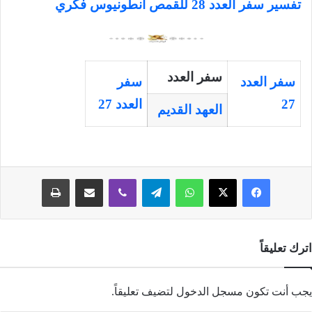
تفسير سفر العدد 28 للقمص أنطونيوس فكري
سفر العدد
سفر العدد
سفر
27
العدد 27
العهد القديم
فيسبوك
‫X
واتساب
تيلقرام
ڤايبر
مشاركة عبر البريد
طباعة
اترك تعليقاً
يجب أنت تكون
مسجل الدخول
لتضيف تعليقاً.