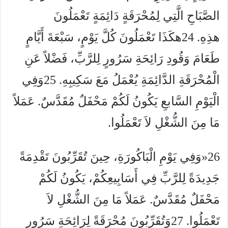
الصَّبَاحِ الَّتِي لِمُحْرَقَةٍ دَائِمَةٍ تَعْمَلُونَ
هذِهِ. 24هكَذَا تَعْمَلُونَ كُلَّ يَوْمٍ، سَبْعَةَ أَيَّامٍ
طَعَامَ وَقُودِ رَائِحَةِ سَرُورٍ لِلرَّبِّ، فَضْلاً عَنِ
الْمُحْرَقَةِ الدَّائِمَةِ يُعْمَلُ مَعَ سَكِيبِهِ. 25وَفِي
الْيَوْمِ السَّابعِ يَكُونُ لَكُمْ مَحْفَلٌ مُقَدَّسٌ. عَمَلاً
مَا مِنَ الشُّغْلِ لاَ تَعْمَلُوا.
26«وَفِي يَوْمِ الْبَاكُورَةِ، حِينَ تُقَرِّبُونَ تَقْدِمَةً
جَدِيدَةً لِلرَّبِّ فِي أَسَابِيعِكُمْ، يَكُونُ لَكُمْ
مَحْفَلٌ مُقَدَّسٌ. عَمَلاً مَا مِنَ الشُّغْلِ لاَ
تَعْمَلُوا. 27وَتُقَرِّبُونَ مُحْرَقَةً لِرَائِحَةِ سَرُورٍ