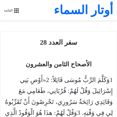
أوتار السماء
القائمة
سفر العدد 28
الأصحاح الثامن والعشرون
1وَكَلَّمَ الرَّبُّ مُوسَى قَائِلاً: 2«أَوْصِ بَنِي
إِسْرَائِيلَ وَقُلْ لَهُمْ: قُرْبَانِي، طَعَامِي مَعَ
وَقَائِدِي رَائِحَةُ سَرُورِي، تَحْرِصُونَ أَنْ تُقَرِّبُوهُ
لِي فِي وَقْتِهِ. 3وَقُلْ لَهُمْ: هذَا هُوَ الْوَقُودُ الَّذِي