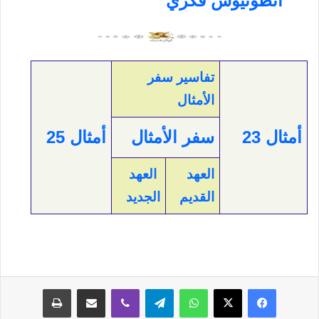
أنطونيوس فكري
تفاسير سفر
الأمثال
أمثال 23
سفر الأمثال
أمثال 25
العهد
العهد
القديم
الجديد
فيسبوك
‫X
واتساب
تيلقرام
ڤايبر
مشاركة عبر البريد
طباعة