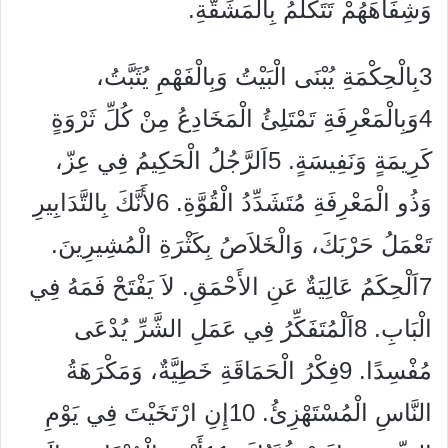
وَشِفَاهَهُمْ تَتَكَلَّمُ بِالْمَشَقَّةِ.
3
بِالْحِكْمَةِ يُبْنَى الْبَيْتُ وَبِالْفَهْمِ يُثَبَّتُ،
4
وَبِالْمَعْرِفَةِ تَمْتَلِئُ الْمَخَادِعُ مِنْ كُلِّ ثَرْوَةٍ
كَرِيمَةٍ وَنَفِيسَةٍ.
5
اَلرَّجُلُ الْحَكِيمُ فِي عِزّ،
وَذُو الْمَعْرِفَةِ مُتَشَدِّدُ الْقُوَّةِ.
6
لأَنَّكَ بِالتَّدَابِيرِ
تَعْمَلُ حَرْبَكَ، وَالْخَلاَصُ بِكَثْرَةِ الْمُشِيرِينَ.
7
اَلْحِكَمُ عَالِيَةٌ عَنِ الأَحْمَقِ. لاَ يَفْتَحْ فَمَهُ فِي
الْبَابِ.
8
اَلْمُتَفَكِّرُ فِي عَمَلِ الشَّرِّ يُدْعَى
مُفْسِدًا.
9
فِكْرُ الْحَمَاقَةِ خَطِيَّةٌ، وَمَكْرَهَةُ
النَّاسِ الْمُسْتَهْزِئُ.
10
إِنِ ارْتَخَيْتَ فِي يَوْمِ