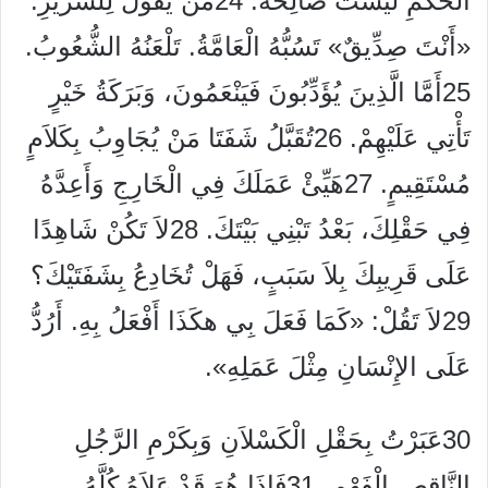
الْحُكْمِ لَيْسَتْ صَالِحَةً.
24
مَنْ يَقُولُ لِلشِّرِّيرِ:
«أَنْتَ صِدِّيقٌ» تَسُبُّهُ الْعَامَّةُ. تَلْعَنُهُ الشُّعُوبُ.
25
أَمَّا الَّذِينَ يُؤَدِّبُونَ فَيَنْعَمُونَ، وَبَرَكَةُ خَيْرٍ
تَأْتِي عَلَيْهِمْ.
26
تُقَبَّلُ شَفَتَا مَنْ يُجَاوِبُ بِكَلاَمٍ
مُسْتَقِيمٍ.
27
هَيِّئْ عَمَلَكَ فِي الْخَارِجِ وَأَعِدَّهُ
فِي حَقْلِكَ، بَعْدُ تَبْنِي بَيْتَكَ.
28
لاَ تَكُنْ شَاهِدًا
عَلَى قَرِيبِكَ بِلاَ سَبَبٍ، فَهَلْ تُخَادِعُ بِشَفَتَيْكَ؟
29
لاَ تَقُلْ: «كَمَا فَعَلَ بِي هكَذَا أَفْعَلُ بِهِ. أَرُدُّ
عَلَى الإِنْسَانِ مِثْلَ عَمَلِهِ».
30
عَبَرْتُ بِحَقْلِ الْكَسْلاَنِ وَبِكَرْمِ الرَّجُلِ
النَّاقِصِ الْفَهْمِ،
31
فَإِذَا هُوَ قَدْ عَلاَهُ كُلَّهُ