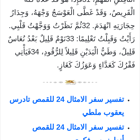
الْقَرِيصُ، وَقَدْ غَطَّى الْعَوْسَجُ وَجْهَهُ، وَجِدَارُ
حِجَارَتِهِ انْهَدَمَ.
32
ثُمَّ نَظَرْتُ وَوَجَّهْتُ قَلْبِي.
رَأَيْتُ وَقَبِلْتُ تَعْلِيمًا:
33
نَوْمٌ قَلِيلٌ بَعْدُ نُعَاسٌ
قَلِيلٌ، وَطَيُّ الْيَدَيْنِ قَلِيلاً لِلرُّقُودِ،
34
فَيَأْتِي
فَقْرُكَ كَعَدَّاءٍ وَعَوَزُكَ كَغَازٍ.
تفسير سفر الامثال 24 للقمص تادرس
يعقوب ملطي
تفسير سفر الامثال 24 للقمص