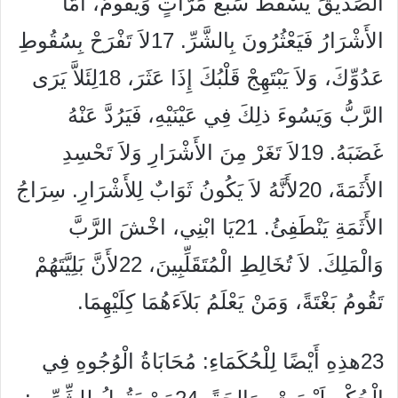
الصِّدِّيقَ يَسْقُطُ سَبْعَ مَرَّاتٍ وَيَقُومُ، أَمَّا
الأَشْرَارُ فَيَعْثُرُونَ بِالشَّرِّ.
17
لاَ تَفْرَحْ بِسُقُوطِ
عَدُوِّكَ، وَلاَ يَبْتَهِجْ قَلْبُكَ إِذَا عَثَرَ،
18
لِئَلاَّ يَرَى
الرَّبُّ وَيَسُوءَ ذلِكَ فِي عَيْنَيْهِ، فَيَرُدَّ عَنْهُ
غَضَبَهُ.
19
لاَ تَغَرْ مِنَ الأَشْرَارِ وَلاَ تَحْسِدِ
الأَثَمَةَ،
20
لأَنَّهُ لاَ يَكُونُ ثَوَابٌ لِلأَشْرَارِ. سِرَاجُ
الأَثَمَةِ يَنْطَفِئُ.
21
يَا ابْنِي، اخْشَ الرَّبَّ
وَالْمَلِكَ. لاَ تُخَالِطِ الْمُتَقَلِّبِينَ،
22
لأَنَّ بَلِيَّتَهُمْ
تَقُومُ بَغْتَةً، وَمَنْ يَعْلَمُ بَلاَءَهُمَا كِلَيْهِمَا.
23
هذِهِ أَيْضًا لِلْحُكَمَاءِ: مُحَابَاةُ الْوُجُوهِ فِي