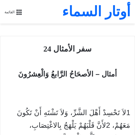
أوتار السماء
القائمة
سفر الأمثال 24
أمثال –
الأصحَاحُ الرَّابعُ وَالْعِشرُونَ
1
لاَ تَحْسِدْ أَهْلَ الشَّرِّ، وَلاَ تَشْتَهِ أَنْ تَكُونَ
مَعَهُمْ،
2
لأَنَّ قَلْبَهُمْ يَلْهَجُ بِالاغْتِصَابِ،