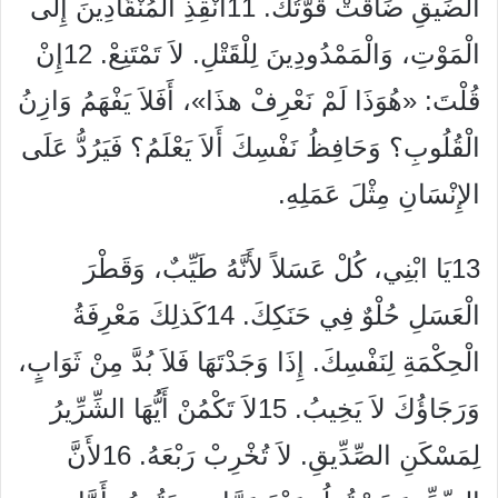
الضِّيقِ ضَاقَتْ قُوَّتُكَ.
11
أَنْقِذِ الْمُنْقَادِينَ إِلَى
الْمَوْتِ، وَالْمَمْدُودِينَ لِلْقَتْلِ. لاَ تَمْتَنِعْ.
12
إِنْ
قُلْتَ: «هُوَذَا لَمْ نَعْرِفْ هذَا»، أَفَلاَ يَفْهَمُ وَازِنُ
الْقُلُوبِ؟ وَحَافِظُ نَفْسِكَ أَلاَ يَعْلَمُ؟ فَيَرُدُّ عَلَى
الإِنْسَانِ مِثْلَ عَمَلِهِ.
13
يَا ابْنِي، كُلْ عَسَلاً لأَنَّهُ طَيِّبٌ، وَقَطْرَ
الْعَسَلِ حُلْوٌ فِي حَنَكِكَ.
14
كَذلِكَ مَعْرِفَةُ
الْحِكْمَةِ لِنَفْسِكَ. إِذَا وَجَدْتَهَا فَلاَ بُدَّ مِنْ ثَوَابٍ،
وَرَجَاؤُكَ لاَ يَخِيبُ.
15
لاَ تَكْمُنْ أَيُّهَا الشِّرِّيرُ
لِمَسْكَنِ الصِّدِّيقِ. لاَ تُخْرِبْ رَبْعَهُ.
16
لأَنَّ