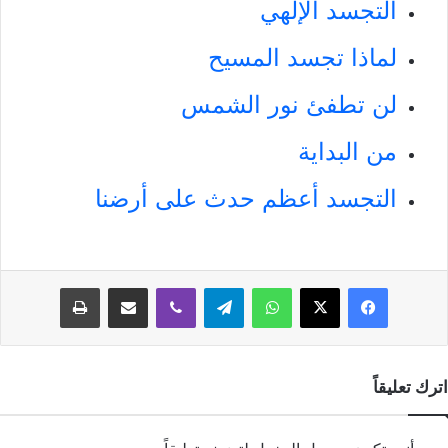
التجسد الإلهي
لماذا تجسد المسيح
لن تطفئ نور الشمس
من البداية
التجسد أعظم حدث على أرضنا
فيسبوك
‫X
واتساب
تيلقرام
ڤايبر
مشاركة عبر البريد
طباعة
اترك تعليقاً