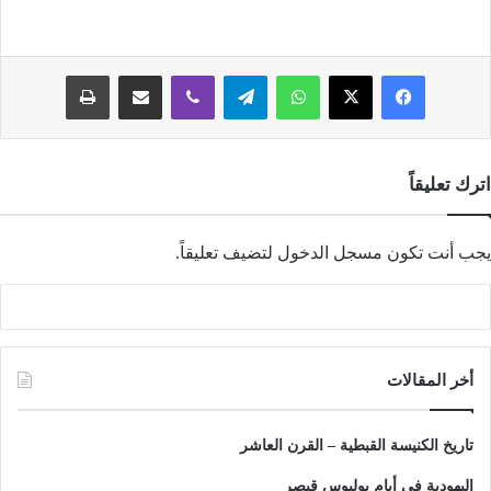
فيسبوك
‫X
واتساب
تيلقرام
ڤايبر
مشاركة عبر البريد
طباعة
اترك تعليقاً
يجب أنت تكون
مسجل الدخول
لتضيف تعليقاً.
أخر المقالات
تاريخ الكنيسة القبطية – القرن العاشر
اليهودية في أيام يوليوس قيصر