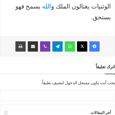
الوثنيات يغتالون الملك و
الله
يسمح فهو
يستحق.
فيسبوك
‫X
واتساب
تيلقرام
ڤايبر
مشاركة عبر البريد
طباعة
اترك تعليقاً
يجب أنت تكون
مسجل الدخول
لتضيف تعليقاً.
أخر المقالات