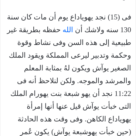
فى (15) نجد يهوياداع يوم أن مات كان سنة
130 سنه ولاشك أن
الله
حفظه بطريقة غير
طبيعية إلى هذه السن وفى نشاط وقوة
وحكمة وتدبير ليرعى المملكة ويقود الملك
الصغير يوآش ويكون لهُ بمثابة المعلم
والمرشد والموجه. ولكن لنلاحظ أنه فى
11:22 نجد أن يهو شبعة بنت يهورام الملك
التى خبأت يوآش قيل عنها أنها إمرأة
يهوياداع الكاهن. وفى وقت هذه الحادثة
(حين خبأت يهوشبعة يوآش) يكون عُمر