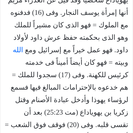
يهوياداع شخصياً وقد قيل عن العذراء مريم
أنها إمرأة يوسف النجار. وفى (16) فدفنوه
مع الملوك = فهو الذى كان مشيراً للملك
وهو الذى بحكمته حفظ عرش داود لأولاد
داود. فهو عمل خيراً مع إسرائيل ومع
الله
وبيته = فهو كان أيضاً أميناً فى خدمته
كرئيس للكهنة. وفى (17) سجدوا للملك =
هم خدعوه بالإحترامات المبالغ فيها فسمع
لرؤساء يهوذا وأدخل عبادة الأصنام وقتل
زكريا بن يهوياداع (مت 25:23) بعد أن
تقسى قلبه. وفى (20) فوقف فوق الشعب =