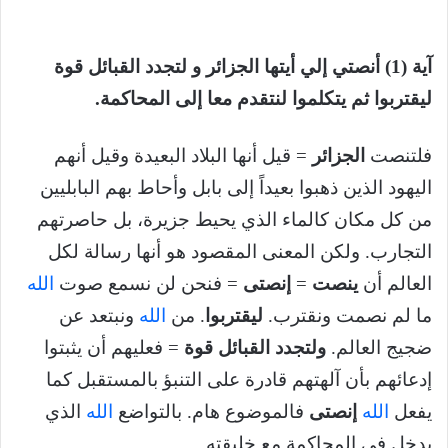
آية (1) أنصتي إلي أيتها الجزائر و لتجدد القبائل قوة
ليقتربوا ثم يتكلموا لنتقدم معا إلى المحاكمة.
فلتنصت
الجزائر
= قيل أنها البلاد البعيدة وقيل أنهم
اليهود الذين ذهبوا بعيداً إلى بابل وأحاط بهم البابليين
من كل مكان كالماء الذي يحيط جزيرة، بل حاصرتهم
التجارب. ولكن المعنى المقصود هو أنها رسالة لكل
العالم أن
ينصت
=
إنصتى
= فنحن لن نسمع صوت
الله
ما لم نصمت ونقترب.
ليقتربوا
. من
الله
ونبتعد عن
ضجيج العالم.
ولتجدد القبائل قوة
= فعليهم أن يثبتوا
إدعائهم بأن آلهتهم قادرة على التنبؤ بالمستقبل كما
يفعل
الله
إنصتى
فالموضوع هام. بالتواضع
الله
الذي
يدخل في المحاكمة مع خليقته.