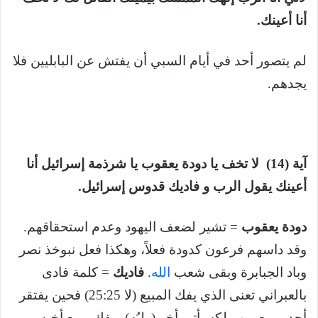
أنا أعينك.
لم يتصور أحد في أيام السبي أن يفتش عن البابليين فلا
يجدهم.
آية (14) لا تخف يا دودة يعقوب يا شرذمة إسرائيل أنا
أعينك يقول الرب و فاديك قدوس إسرائيل.
دودة يعقوب
= تشير لضعف اليهود وعدم استحقاقهم.
وقد داسهم فرعون كدودة فعلاً، وهكذا فعل نبوخذ نصر
وباد الجبابرة وبقى شعب
الله
.
فاديك
= كلمة فادى
بالعبراني تعنى الذي يفك المبيع (لا 25:25) فحين يفتقر
أحد ويبيع من ملكه يأتي أخر (وليُه) ويفك مبيع أخيه،