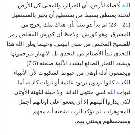
الله
أقصاء الأرض، أي الجزائر، والمعنى كل الأرض
لتحدد بمنطق بسيط من يستطيع أن يخبر بالمستقبل
(21 – 23) ثم بدأ هو يتنبأ بأن هناك ملك يخرج من
المشرق، وهو كورش، ولاحظ أن كورش المخلص رمز
للمسيح المخلص من سبى إبليس. وحينما يعلن
الله
هذا
التحدي تبدأ الأصنام في التحدي بل الانهيار فيرجمونها
ويشدد النجار الصائغ ليشدد الآلهة صنعته (5-7)
ويجمعون أدلة أوهي من خيوط العنكبوت لأن الأنبياء
الكذبة كانوا يردون بردود عائمة أو نبوات كاذبة، أما
نبوات
الله
ففي منتهي الدقة، ولا حيلة لكهنة الأوثان
لكي يداروا آلهتهم إلا أن يضعوا على أوثانهم أجمل
المجوهرات. ثم يؤكد الرب لشعبه أنه معهم
وسيحفظهم ويعتني بهم.