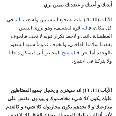
أيدتك و أعنتك و عضدتك بيمين بري.
الآيات (10-20) آيات تشجيع للمسبيين ولشعب
الله
في
كل مكان، ف
الله
قوة للضعيف، وهو يروى النفس
العطشانة دائما. و لاحظ تكرار قوله لا تخف فالخوف
يفقدنا سلامنا الداخلي، والخوف عموماً سببه الشعور
بالوحدة أما نحن ف
المسيح
المخلص أتى ليسكن داخلنا
ولا يتركنا في احتياج.
الآيات (11: 13) انه سيخزى و يخجل جميع المغتاظين
عليك يكون كلا شيء مخاصموك و يبيدون. تفتش على
منازعيك و لا تجدهم يكون محاربوك كلا شيء و كالعدم.
لأني أنا الرب إلهك الممسك بيمينك القائل لك لا تخف