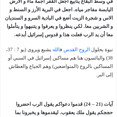
في وسط البقاع ينابيع اجعل القفر أجمة ماء و الأرض
اليابسة مفاجر مياه. اجعل في البرية الأرز و السنط و
الاس و شجرة الزيت أضع في البادية السرو و السنديان
و الشربين معا. لكي ينظروا و يعرفوا و يتنبهوا و يتأملوا
معا أن يد الرب فعلت هذا و قدوس إسرائيل أبدعه.
نبوة بحلول
الروح القدس
ف
الله
يشبع ويروى (يو 7 : 37،
38) والبائسون هنا هم مساكين إسرائيل في السبي أو
المساكين بالروح (المتواضعين) وهم الجياع والعطاش
إلى البر.
آيات (21 – 24) قدموا دعواكم يقول الرب احضروا
حججكم يقول ملك يعقوب. ليقدموها و يخبرونا بما