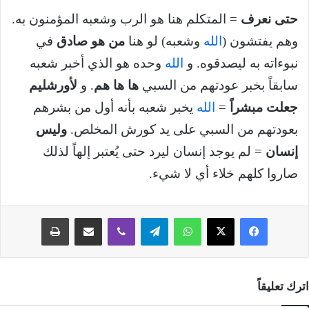
حتى نعرف
= المتكلم هنا هو الرب وشعبه المؤمنون به.
وهم يفتشون (
الله
وشعبه) لو هنا
من هو صادق
في
نبوءاته به ليصدقوه. و
الله
وحده هو الذي أخبر شعبه
سابقاً بخبر عودتهم من السبي
ها ها هم
. و
لأورشليم
جعلت مبشراً
=
الله
يخبر شعبه بأنه أول من بشرهم
بعودتهم من السبي على يد كورش المخلص.
وليس
إنسان
= لم يوجد إنسان ليرد حتى يُعتبر إلهاً لذلك
صاروا كلهم خلاء أي لا شيء.
فيسبوك
‫X
واتساب
تيلقرام
ڤايبر
مشاركة عبر البريد
طباعة
اترك تعليقاً