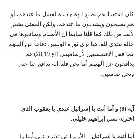
كان استعدادهم بصنع آلهة جديدة لفشل ما عندهم، أو
هم يصلحون ويشددون ما عندهم. ولكن المعنى يشير
لأبعد من ذلك كما قلنا سابقاً أن الأصنام وصانعوها في
حالة تحدى لله. هنا نرى ثورة الوثنيين دفاعاً عن آلهتهم
كما فعل الافسسيين لأرطاميس (اع 28:19) هم
يدافعون عن آلهتهم أما نحن فلنا إله يدافع عنا حتى
ونحن صامتين.
آية (8) و أما أنت يا إسرائيل عبدي يا يعقوب الذي
اخترته نسل إبراهيم خليلي.
أما أنت يا إسرائيل
= الأمم التي تعتمد على أوثانها