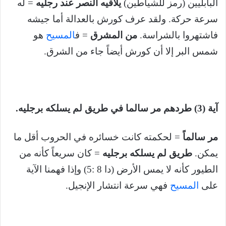
البابليين (رمز للشياطين)
يلاقيه النصر عند رجليه
= له
سرعة حركة. ولقد عرف كورش بالعدالة أما جيشه
فاشتهروا بالشراسة.
من المشرق
= ف
المسيح
هو
شمس البر إلا أن كورش أيضاً جاء من الشرق.
آية (3) طردهم مر سالما في طريق لم يسلكه برجليه.
مر سالماً
= لحكمته كانت خسائره في الحروب أقل ما
يمكن.
طريق لم يسلكه برجليه
= كان سريعاً كأنه من
الطيور كأنه لا يمس الأرض (دا 8 :5) وإذا فهمنا الآية
على
المسيح
فهي سرعة انتشار الإنجيل.