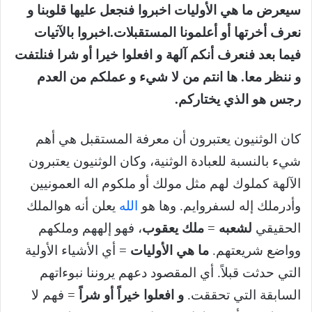
سيعرض ما هي الأوليات اخبروا فنجعل عليها قلوبنا و
نعرف أخرتها أو أعلمونا المستقبلات.اخبروا بالآتيات
فيما بعد فنعرف أنكم آلهة و افعلوا خيرا أو شرا فنلتفت
و ننظر معا. ها انتم من لا شيء و عملكم من العدم
رجس هو الذي يختاركم.
كان الوثنيون يعتبرون أن معرفة المستقبل هي أهم
شيء بالنسبة للعبادة الوثنية، وكان الوثنيون يعتبرون
الآلهة كملوك لهم مثل مولك أو ملكوم اله العمونيين
وأدرملك إله لسفروايم. وها هو
الله
يعلن أنه هوالملك
الحقيقي
لشعبه
=
ملك يعقوب
، فهو إلههم وملكهم
وواضع شريعتهم.
ما هي الأوليات
= أي الأشياء الأولية
التي حدثت قبلاً. أي المقصود دعهم يروننا نبوءاتهم
السابقة التي تحققت.
و افعلوا خيراً أو
شراً
= فهم لا