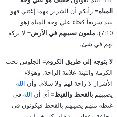
“18” أنتم تقولون
خفيف هو علي وجه
المياه=
رأيكم أن الشرير مهما إغتني فهو
يبيد سريعاً كغثاء علي وجه المياه (هو
7:10).
ملعون نصيبهم في الأرض
= لا بركة
لهم في شئ.
لا يتوجه إلي طريق الكروم
= الجلوس تحت
الكرمة والتينة علامة الراحة. وهؤلاء
الأشرار لا راحة لهم ولا سلام. وأن
الله
يصيبهم
بالقحط والقيظ
= أي أن
الله
في
غيظه منهم يصيبهم بالقحط فيكونون في
مجاعة وعطش يذهبان كل خيراتهم