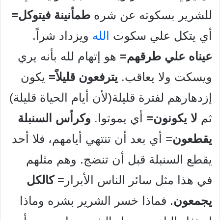
للشرير بسكوته عن شره
طمأنينة فيتوكل=
أي يتكل علي سكوت
الله
ويزداد شراً.
عيناه علي طرقهم=
هو إتهام لله بأنه يري
ويسكت ولا يعاقب.
يترفعون
قليلاً=
يكون
إزدهارهم لفترة قليلة(لأن أيام الحياة قليلة)
ثم
لا يكونون=
أي يموتوا.
وكرأس السنبلة
يقطعون
= أي بعد أن تنتهي أيامهم، فلا أحد
يقطع السنبلة قبل أن تنضج. وهم مثلهم
في هذا مثل سائر الناس الأبرار=
كالكل
يجمعون
. فماذا خسر الشرير بشره وماذا