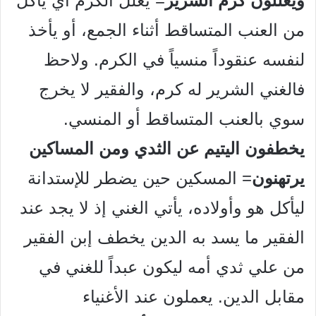
ويعللون كرم الشرير
= يعلل الكرم أي يأكل
من العنب المتساقط أثناء الجمع، أو يأخذ
لنفسه عنقوداً منسياً في الكرم. ولاحظ
فالغني الشرير له كرم، والفقير لا يخرج
سوي بالعنب المتساقط أو المنسي.
يخطفون اليتيم عن الثدي ومن المساكين
يرتهنون
= المسكين حين يضطر للإستدانة
ليأكل هو وأولاده، يأتي الغني إذ لا يجد عند
الفقير ما يسد به الدين يخطف إبن الفقير
من علي ثدي أمه ليكون عبداً للغني في
مقابل الدين. يعملون عند الأغنياء