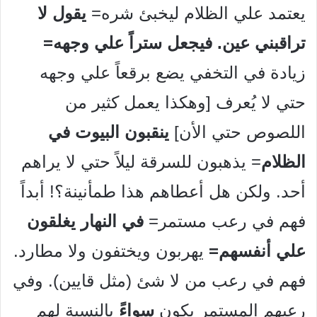
يعتمد علي الظلام ليخبئ شره=
يقول لا
تراقبني عين. فيجعل ستراً علي وجهه=
زيادة في التخفي يضع برقعاً علي وجهه
حتي لا يُعرف [وهكذا يعمل كثير من
اللصوص حتي الأن]
ينقبون البيوت في
الظلام
= يذهبون للسرقة ليلاً حتي لا يراهم
أحد. ولكن هل أعطاهم هذا طمأنينة؟! أبداً
فهم في رعب مستمر=
في النهار يغلقون
علي أنفسهم=
يهربون ويختفون ولا مطارد.
فهم في رعب من لا شئ (مثل قايين). وفي
رعبهم المستمر يكون
سواء
بالنسبة لهم