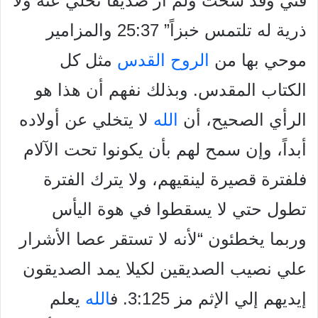
فتي وقد شخت ولم أر صديقاً تخلي عنه ولا
ذرية له تلتمس خبزاً” 25:37 والمزامير
موحي بها من
الروح القدس
مثل كل
الكتاب المقدس. وبذلك نفهم أن هذا هو
الرأي الصحيح، أن
الله
لا يتخلي عن أولاده
أبداً، وإن سمح لهم بأن يكونوا تحت الآلام
فلفترة قصيرة لينقيهم، ولا يترك الفترة
تطول حتي لا يسقطوا في هوة اليأس
وربما يخطئون “لأنه لا تستقر عصا الأشرار
علي نصيب الصديقين لكيلا يمد الصديقون
إيديهم إلي الإثم مز 3:125. ف
الله
يعلم