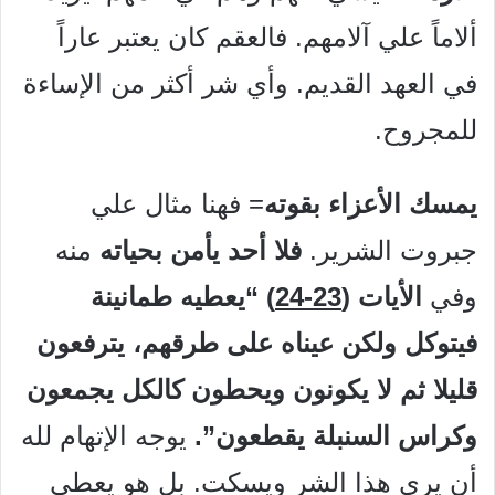
ألاماً علي آلامهم. فالعقم كان يعتبر عاراً
في العهد القديم. وأي شر أكثر من الإساءة
للمجروح.
يمسك الأعزاء بقوته
= فهنا مثال علي
جبروت الشرير.
فلا أحد يأمن بحياته
منه
وفي
الأيات (
23-24
) “يعطيه طمانينة
فيتوكل ولكن عيناه على طرقهم، يترفعون
قليلا ثم لا يكونون ويحطون كالكل يجمعون
وكراس السنبلة يقطعون”.
يوجه الإتهام لله
أن يري هذا الشر ويسكت. بل هو يعطي