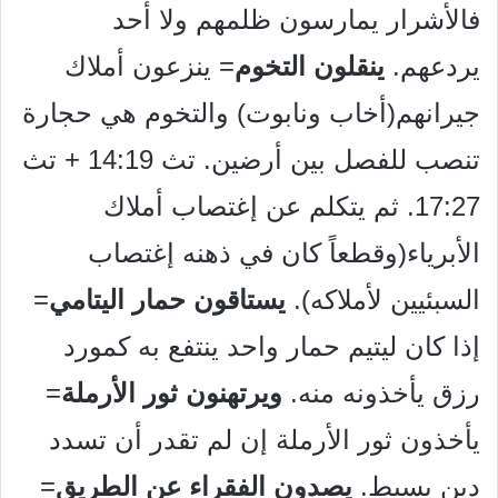
فالأشرار يمارسون ظلمهم ولا أحد
يردعهم.
ينقلون التخوم
= ينزعون أملاك
جيرانهم(أخاب ونابوت) والتخوم هي حجارة
تنصب للفصل بين أرضين. تث 14:19 + تث
17:27. ثم يتكلم عن إغتصاب أملاك
الأبرياء(وقطعاً كان في ذهنه إغتصاب
السبئيين لأملاكه).
يستاقون حمار اليتامي
=
إذا كان ليتيم حمار واحد ينتفع به كمورد
رزق يأخذونه منه.
ويرتهنون ثور الأرملة
=
يأخذون ثور الأرملة إن لم تقدر أن تسدد
دين بسيط.
يصدون الفقراء عن الطريق
=