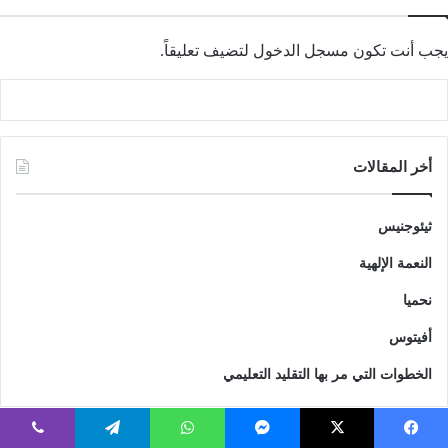
يجب أنت تكون
مسجل الدخول
لتضيف تعليقاً.
أخر المقالات
ثيئوجنيس
النعمة الإلهية
نحميا
أفيتوس
الخطوات التي مر بها التقليد التعليمي
يسبوك
‫X
ماسنجر
واتساب
تيلقرام
ڤايبر