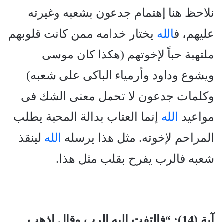
نلاحظ هنا إهتمام جدعون بشعبه وغيرته
عليهم، ف
الله
يختار خدامه ممن كانت قلوبهم
ملتهبة حباً لإخوتهم (هكذا كان موسى
ويشوع وداود وأرمياء الباكى على شعبه)
وكلمات جدعون لا تحمل معنى الشك فى
مواعيد
الله
إنما العتاب بدالة المحبة يطلب
المراحم لإخوته. مثل هذا يرسله
الله
لينقذ
شعبه فالرب يفرح بقلب مثل هذا.
آية (14): “فالتفت إليه الرب وقال اذهب