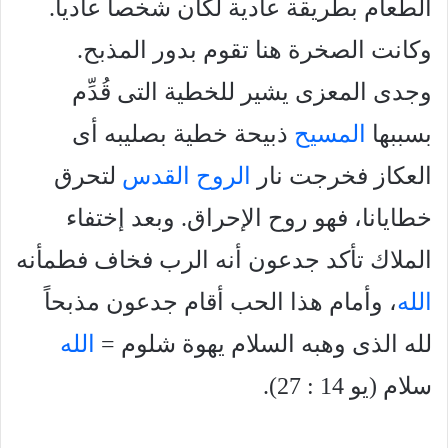
الطعام بطريقة عادية لكان شخصاً عادياً.
وكانت الصخرة هنا تقوم بدور المذبح.
وجدى المعزى يشير للخطية التى قُدِّم
بسببها
المسيح
ذبيحة خطية بصليبه أى
العكاز فخرجت نار
الروح القدس
لتحرق
خطايانا، فهو روح الإحراق. وبعد إختفاء
الملاك تأكد جدعون أنه الرب فخاف فطمأنه
الله
، وأمام هذا الحب أقام جدعون مذبحاً
لله الذى وهبه السلام يهوة شلوم =
الله
سلام (يو 14 : 27).