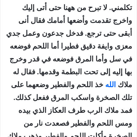
تكلمني. لا تبرح من ههنا حتى أتى إليك
واخرج تقدمت وأضعها أمامك فقال أنى
أبقى حتى ترجع. فدخل جدعون وعمل جدي
معزى وايفة دقيق فطيرا أما اللحم فوضعه
في سل وأما المرق فوضعه في قدر وخرج
بها إليه إلى تحت البطمة وقدمها. فقال له
ملاك
الله
خذ اللحم والفطير وضعهما على
تلك الصخرة واسكب المرق ففعل كذلك.
فمد ملاك الرب طرف العكاز الذي بيده
ومس اللحم والفطير فصعدت نار من
الصخرة وأكلت اللحم والفطير وذهب ملاك