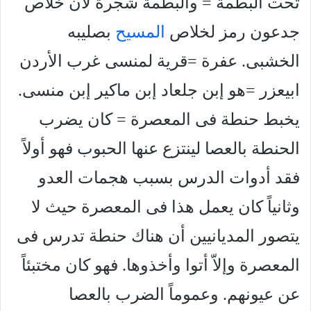
تحت البطمة = والبطمة شجرة لأن خلاص
جدعون رمز لخلاص
المسيح
بصليبه
الخشبى. عفرة =قرية لمنسى غرب الأردن
ابيعزر =هو إبن جلعاد إبن ماكير إبن منسى.
يخبط حنطة فى المعصرة = كان يضرب
الحنطة بالعصا لينتزع عنها الحبوب فهو أولاً
فقد أدوات الدرس بسبب هجمات العدو
وثانياً كان يعمل هذا فى المعصرة حيث لا
يتصور المديانيين أن هناك حنطة تدرس فى
المعصرة وإلاّ أتوا وأخذوها. فهو كان مختبئاً
عن عيونهم. وعموماً الضرب بالعصا