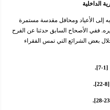
ية
الداخلية
ه
إلى
الأعياد
ومحافل
مقدسة
مستمرة
ره
.
ففي
الأصحاح
السابق
حدثنا
عن
الفرح
لال
بعض
الشرائع
التي
تمس
الفقراء