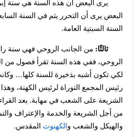
يرى
البعض
أن
هذه
السنة
هي
سنة
إبر
البعض
يرى
أن
التحرر
يتم
في
السنة
السابع
السنة
السبتية
العامة
.
ثالثًا
:
من
الجانب
الروحي
فهي
سنة
را
الروحي،
ففي
هذه
السنة
تقرأ
فصول
من
ا
لكي
تكون
أشبه
بذخيرة
للسنة
كلها
…
وكان
رئيس
المجمع
التوراة
لرئيس
الكهنة،
وهذا
الشريعة
على
الشعب
في
مهابة
.
بعد
القراء
من
أجل
الشريعة
والخدمة
والإعتراف
والتم
والهيكل
والشعب
و
الكهنوت
المقدس
.