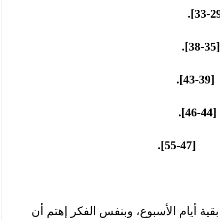
[
[47-5
بقية
أيام
الأسبوع،
وبنفس
الفكر
إهتم
أن