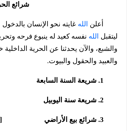
شرائع
الحر
أعلن
الله
غايته
نحو
الإنسان
بالدخول
ب
ليتقبل
الله
نفسه
كعيد
له
ينبوع
فرحه
وتحري
والشبع،
والآن
يحدثنا
عن
الحرية
الداخلية
خ
والعبيد
والحقول
والبيوت
.
1.
شريعة
السنة
السابعة
[1-7].
2.
شريعة
سنة
اليوبيل
[8-22].
3.
شرائع
بيع
الأراضي
[23-28].