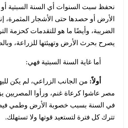
نحفظ
سبت
السنوات
أي
السنة
السبتية
أو
الأرض
أو
حصدها
حتى
الأشجار
المثمرة،
إن
الضريبة،
وأيضًا
ما
هو
للتقدمات
كحزمة
التر
يصرح
بحرث
الأرض
وتهيئتها
للزراعة،
وبالص
أما
غاية
السنة
السبتية
فهي
:
أولاً
:
من
الجانب
الزراعي،
لم
يكن
لليه
مصر
عاشوا
كرعاة
غنم،
ورأوا
المصريين
يز
في
السنة
بسبب
خصوبة
الأرض
وطمي
فيض
تترك
كل
فترة
لتستعيد
قوتها
ولا
تستهلك
.