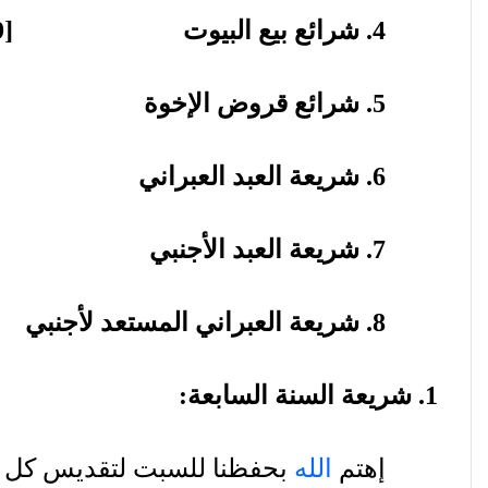
4.
شرائع
بيع
البيوت
[29-33].
5.
شرائع
قروض
الإخوة
[35-38].
6.
شريعة
العبد
العبراني
39-43].
7.
شريعة
العبد
الأجنبي
[44-46].
8.
شريعة
العبراني
المستعد
لأجنبي
5].
1.
شريعة
السنة
السابعة
:
إهتم
الله
بحفظنا
للسبت
لتقديس
كل