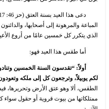
دعى
هذا
العيد
بسنة
العتق
(
حز
46: 17)
المباعة
والمرهونة
إلى
أصحابها،
والدائنون
الذي
يتكرر
كل
خمسين
عامًا
من
أروع
الأعي
أما
طقس
هذا
العيد
فهو
:
أولاً
: “
تقدسون
السنة
الخمسين
وتناد
لكم
يوبيلاً،
وترجعون
كل
إلى
ملكه
وتعودون
الطقس،
ألا
وهو
عتق
الأرض
وتحريرها،
فيس
ممتلكاتها
من
بيوت
قروية
أو
حقول
سواء
ك
الآتي
: