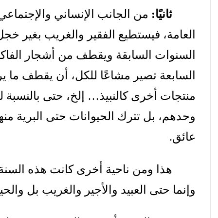
ثانيًا
:
من
الجانب
الإنساني
والإجتماعي
العامة،
فيستطيع
الفقير
والغريب
بغير
خجل
السنوات
السابقة
ويقطف
من
أشجار
الفاك
السابعة
تصير
مشاعًا
للكل،
أن
يقطف
ما
ير
منتجات
أخرى
كالنبيذ
…
إلخ،
حتى
بالنسبة
ل
وحدهم،
بل
تترك
الحيوانات
حتى
البرية
منه
عائق
.
هذا
ومن
ناحية
أخرى
كانت
هذه
السنة
وإنما
حتى
العبيد
والأجير
والغريب
بل
والحي