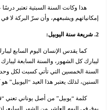
هذا
وكانت
السنة
السبتية
تعتبر
درسًا
ع
إمكانياتهم
ويشبعهم،
وأن
سرّ
البركة
لا
في
2.
شريعة
سنة
اليوبيل
:
كما
يقدس
الإنسان
اليوم
السابع
ليبار
ليبارك
كل
الشهور،
والسنة
السابعة
ليبارك
السنة
الخمسين
التي
تأتي
كسبت
لكل
وحد
السنين،
لذلك
يعتبر
هذا
العيد
“
اليوبيل
”
هو
ك
كلمة
“
يوبيل
”
من
أصل
يوناني
تعني
“
ق
بوق
في
اليوم
العاشر
من
الشهر
السابع،
إذ