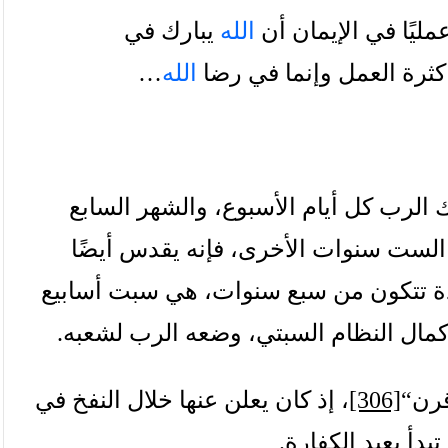
مليًا
في
الإيمان
أن
الله
يبارك
في
كثرة
العمل
وإنما
في
رضا
الله
…
ك
الرب
كل
أيام
الأسبوع،
والشهر
السابع
الست
سنوات
الأخرى،
فإنه
يقدس
أيضًا
ة
تتكون
من
سبع
سنوات،
هي
سبت
أسابيع
مال
النظام
السبتي،
وضعه
الرب
لشعبه
.
رن
“
[306]
،
إذ
كان
يعلن
عنها
خلال
النفخ
في
تبدأ
بعيد
الكفارة
.