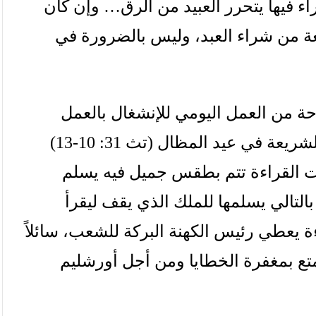
اء
فيها
يتحرر
العبيد
من
الرق
…
وإن
كان
ة
من
شراء
العبد،
وليس
بالضرورة
في
حة
من
العمل
اليومي
للإنشغال
بالعمل
لشريعة
في
عيد
المظال
(
تث
31: 10-13)
ت
القراءة
تتم
بطقس
جميل
فيه
يسلم
بالتالي
يسلمها
للملك
الذي
يقف
ليقرأ
ة
يعطي
رئيس
الكهنة
البركة
للشعب،
سائلاً
تع
بمغفرة
الخطايا
ومن
أجل
أورشليم