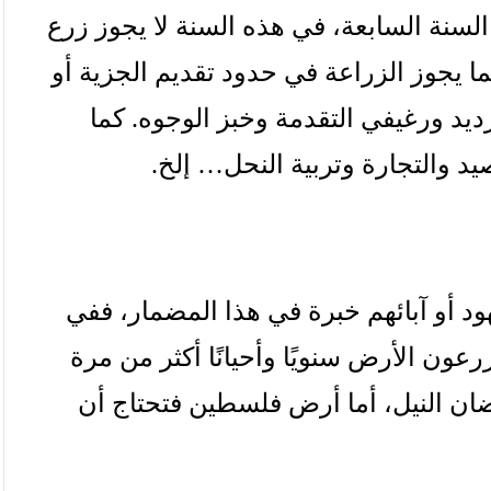
السنة
السابعة،
في
هذه
السنة
لا
يجوز
زرع
ما
يجوز
الزراعة
في
حدود
تقديم
الجزية
أو
ديد
ورغيفي
التقدمة
وخبز
الوجوه
.
كما
يد
والتجارة
وتربية
النحل
…
إلخ
.
ود
أو
آبائهم
خبرة
في
هذا
المضمار،
ففي
رعون
الأرض
سنويًا
وأحيانًا
أكثر
من
مرة
ان
النيل،
أما
أرض
فلسطين
فتحتاج
أن