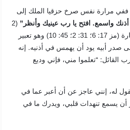
 ففي مرارة نفس صرخ حزقيا الملك إلى
أذنك واسمع. افتح يا رب عينيك وأنظر”
(2
مل 19: 16). كثيرًا ما كرر المرتل هذه العبارة (مز 17: 6؛ 31: 2؛ 45: 10) وهو تعبير
صدر أبيه يود أن يهمس في أذنيه. إنه
ب القائل: “تعلموا مني، فإني وديع
يقول له، إنني عاجز عن أن أعبر عما في
 أن يسمع تنهدات قلبي، ويدرك ما في