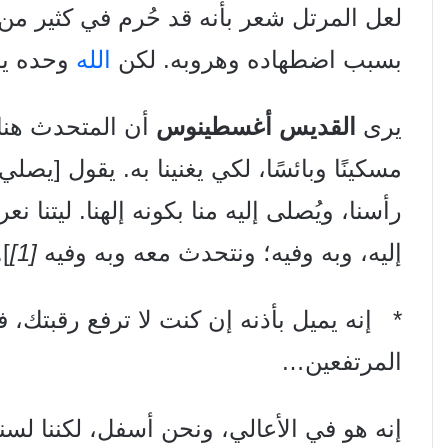
لعل المرتل شعر بأنه قد حُرم في كثير من
بسبب اضطهاده وهروبه. لكن
الله
وحده يقّ
يرى
القديس أغسطينوس
أن المتحدث هنا 
مسكينًا وبائسًا، لكي يغنينا به. يقول [يصلي 
رأسنا، ويُصلى إليه منا بكونه إلهنا. ليتنا ن
إليه، وبه وفيه؛ ونتحدث معه وبه وفيه
[1]
].
* إنه يميل بأذنه إن كنت لا ترفع رقبتك، 
المرتفعين…
إنه هو في الأعالي، ونحن أسفل، لكننا لس