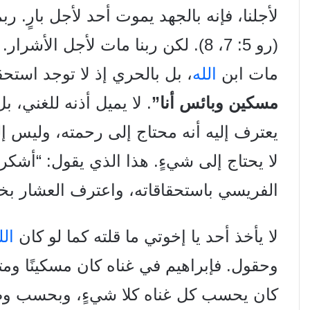
لأجلنا، فإنه بالجهد يموت أحد لأجل بارٍ. ر
(رو 5: 7، 8). لكن ربنا مات لأجل الأ
مات ابن
الله
، بل بالحري إذ لا توجد ا
مسكين وبائس أنا”
. لا يميل أذنه للغني، 
يعترف إليه أنه محتاج إلى رحمته، وليس إ
لا يحتاج إلى شيءٍ. هذا الذي يقول: “أشك
الفريسي باستحقاقاته، واعترف العشار بخطاياه (لو 
لا يأخذ أحد يا إخوتي ما قلته كما لو كان
الل
وحقول. فإبراهيم في غناه كان مسكينًا ومتو
كان يحسب كل غناه كلا شيءٍ، وبحسب و