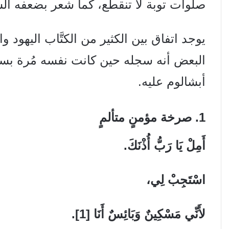
صلوات توبة لا تنقطع، كما شعر بضعفه ال
يوجد اتفاق بين الكثير من الكتَّاب اليهود 
البعض أنه سجله حين كانت نفسه مُرة بسب
أبشالوم عليه.
1. صرخة مؤمنٍ متألمٍ
أَمِلْ يَا رَبُّ أُذْنَكَ.
اسْتَجِبْ لِي،
لأَنِّي مَسْكِينٌ وَبَائِسٌ أَنَا [1].