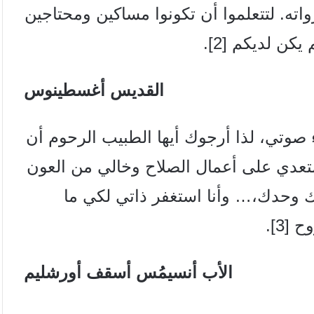
كل ثرواته. لتتعلموا أن تكونوا مساكين ومحتاجين
كن لديكم [2].
القديس أغسطينوس
تي، لذا أرجوك أيها الطبيب الرحوم أن
تعدي على أعمال الصلاح وخالي من العون
 وحدك،… وأنا استغفر ذاتي لكي ما
[3].
الأب أنسيمُس أسقف أورشليم