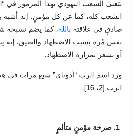
يتغنى الشعب اليهودي بهذا المزمور في “ال
الشعب كله، كما عن كل مؤمنٍ. إنه أشبه
صادقٍ في علاقته ب
الله
، كما يضم تسبحة ش
نفس مُرة بسبب الاضطهاد والضيق. إنه ي
أو يشعر بمرارة الاضطهاد.
ورد اسم الرب “أدوناي” سبع مرات في هذا
الرب [2، 16].
1. صرخة مؤمنٍ متألمٍ