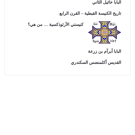
البابا خائيل الثاني
تاريخ الكنيسة القبطية – القرن الرابع
كنيستي الأرثوذكسية … من هي؟
البابا أبرآم بن زرعة
القديس أكلمنضس السكندري