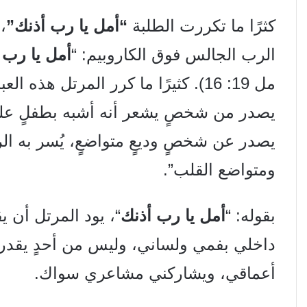
كثرًا ما تكررت الطلبة
“أمل يا رب أذنك”
،
الرب الجالس فوق الكاروبيم: “
أمل يا رب 
يصدر من شخصٍ يشعر أنه أشبه بطفلٍ على 
يصدر عن شخصٍ وديعٍ متواضعٍ، يُسر به الر
ومتواضع القلب”.
بقوله: “
أمل يا رب أذنك
“، يود المرتل أن 
داخلي بفمي ولساني، وليس من أحدٍ يقدر
أعماقي، ويشاركني مشاعري سواك.