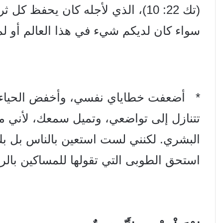
(تك 22: 10)، الذي لأجله كان يحفظ 
سواء كان لديكم شيء في هذا العالم أو لم ي
* أضعفت خطاياي نفسي، وأخفض الحياء صو
تتنازل إلى تواضعي، وتميل سمعك، لأني م
البشري. لكنني لست استعين بالناس بل بك
استحق الطوبى التي تقولها للمساكين بالروح 