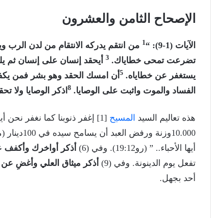
الإصحاح الثامن والعشرون
1
الآيات (1-9): “
من انتقم يدركه الانتقام من لدن الرب و
3
تضرعت تمحى خطاياك.
أيحقد إنسان على إنسان ثم ي
5
يستغفر عن خطاياه.
أن امسك الحقد وهو بشر فمن يكف
8
الفساد والموت واثبت على الوصايا.
اذكر الوصايا ولا تح
هذه تعاليم السيد
المسيح
أيها الأحباء.. ” (رو19:12). وفي (6)
أذكر أواخرك وأكفف ع
تفعل يوم الدينونة. وفي (9)
أذكر ميثاق العلي وأغضِ عن 
أحد بجهل.