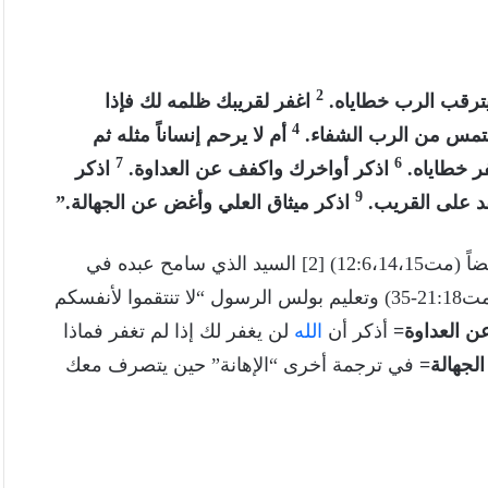
2
يترقب الرب خطاياه.
اغفر لقريبك ظلمه لك فإذا
4
لتمس من الرب الشفاء.
أم لا يرحم إنساناً مثله ثم
7
6
ر خطاياه.
اذكر أواخرك واكفف عن العداوة.
اذكر
9
قد على القريب.
اذكر ميثاق العلي وأغض عن الجهالة.”
[1] إغفر ذنوبنا كما نغفر نحن أيضاً (مت12:6،14،15) [2] السيد الذي سامح عبده في
10.000وزنة ورفض العبد أن يسامح سيده في 100دينار (مت21:18-35) وتعليم بولس الرسول “لا تنتقموا لأنفسكم
ن العداوة=
أذكر أن
الله
لن يغفر لك إذا لم تغفر فماذا
الجهالة=
في ترجمة أخرى “الإهانة” حين يتصرف معك