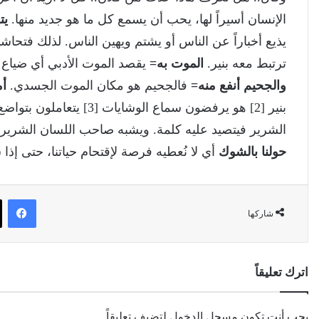
الإنسان أسيراً لها، يحب أن يسمع كل ما هو جديد منها.
يت
يذيع أخباراً عن الناس أو يشتم ويهين الناس. لذلك فتح
ترتبط معه بنير.
الموت به=
يقصد الموت الأدبي أي ضياع 
والجحيم أنفع منه=
فالجحيم هو مكان الموت الجسدي.
أم
الشرير فيتصيد عليه كلمة. ويشبه صاحب اللسان الشرير
حولنا بالشوك
أي لا نُعطيه فرصة لإقتحام حياتنا، حتى إذا
في
شاركها
اترك تعليقاً
يجب أنت تكون
مسجل الدخول
لتضيف تعليقاً.