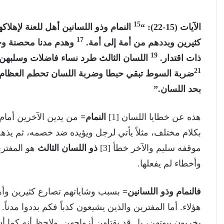
15
الآيات (15-22): “
النمام وذو اللسانين أهل للعنة لإهلاك
17
كثيرين وبددهم من أمة إلى أمة.
وهدم مدنا محصنة وخ
19
ذات اقتدار.
اللسان الثالث طرد نساء فاضلات وسلبهن 
21
ضربة السوط تبقي حبطا وضربة اللسان تحطم العظام
بحد اللسان.”
هذه عن خطايا اللسان [1]
النمام=
من يدين الآخرين أمام ا
بكلام مختلف، مثلاً يأتي لرجل ويؤيده ضد خصمه، ثم يذه
موقفه سليم والآخر خطأ [3]
ذو اللسان الثالث
هو المفتري
وأخطاء لم يفعلها.
فالنمام وذو اللسانين=
بسبب وشاياتهم تصارع كثيرين وأهل
هؤلاء. أما المفترين والذين يشيعون كذباً فكم بددوا مدناً.
يخربون بيوتهن، بل قد يقتلهن أزواجهن. ولاحظ أنه كما أ