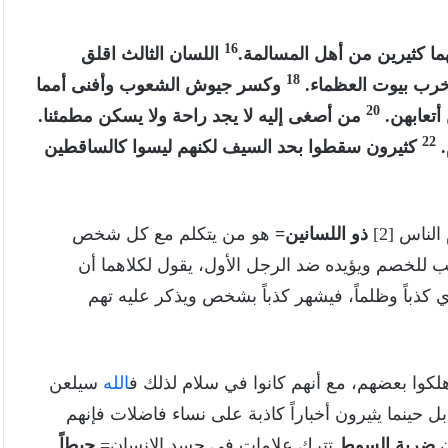
16
هما كثيرين من أهل المسالمة.
اللسان الثالث اقلق
18
رب بيوت العظماء.
وكسر جيوش الشعوب وأفنى أمما
20
أتعابهن.
من أصغى إليه لا يجد راحة ولا يسكن مطمئنا.
22
.
كثيرون سقطوا بحد السيف لكنهم ليسوا كالساقطين
لناس [2]
ذو اللسانين=
هو من يتكلم مع كل شخص
ب للخصم ويؤيده ضد الرجل الأول، يقول لكلاهما أن
 كذباً وظلماً، فيشهر كذباً بشخص ويذكر عليه تهم
كوا بعضهم، مع أنهم كانوا في سلام لذلك ف
الله
سيلعن
 بل حينما يثيرون أخباراً كاذبة على نساء فاضلات فإنهم
ن
ضربة السوط
تترك علامات في جسد الإنسان=
حبطاً.