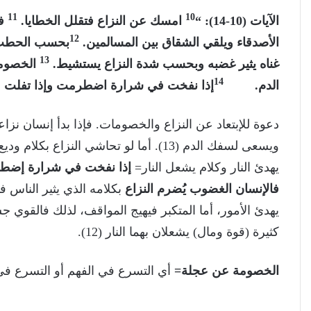
11
10
الآيات (10-14): “
امسك عن النزاع فتقلل الخطايا.
فا
12
الأصدقاء ويلقي الشقاق بين المسالمين.
بحسب الحطب 
13
غناه يثير غضبه وبحسب شدة النزاع يستشيط.
الخصومة
14
الدم.
إذا نفخت في شرارة اضطرمت وإذا تفلت عل
دعوة للإبتعاد عن النزاع والخصومات. فإذا بدأ إنسان نزاعا
ويسعى لسفك الدم (13). أما لو تحاشي النزاع بكلام وديع ومتواضع
يهدئ النار وكلام يشعل النار=
إذا نفخت في شرارة إضطرم
فالإنسان الغضوب يُضرم النزاع
بكلامه الذي يثير الناس 
يهدئ الأمور، أما المتكبر فيهيج المواقف، لذلك فالقوي جس
كثيرة (قوة ومال) يشعلان بهما النار (12).
الخصومة عن عجلة=
أي التسرع في الفهم أو التسرع في ا