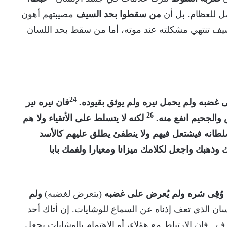
ل للعظام. بل أن
من سقطوا بحد السيف
مصيبتهم أهون
ف تنتهي مشكلته عند موته، أما من سقط بحد اللسان
24
ضبه ولم يحمل نيره ولم يوثق بقيوده.
فان نيره نير
26
الجحيم انفع منه.
لكنه لا يتسلط على الأتقياء ولا هم
طانه فيشتعل فيهم ولا ينطفئ يطلق عليهم كالأسد
ذهبك واجعل لكلامك ميزانا ومعيارا ولفمك بابا
وُقِى شره ولم يُعرض على غضبه
(يتعرض لغضبه)
ولم
ان الذي تعف إذناه عن السماع للوشايات. إن أتاك أحد
. فإن الإرتباط مع هؤلاء، أو الإهتمام بالوشايات يجعل