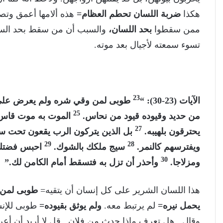
هكذا
ضربة اللسان تحطم العظام=
هذه ألامها أعمق وتص
ممن سقطوا
بحد اللسان،
والسبب أن من سقط بحد السي
تسوء سمعته لأجيال بعد موته.
23
الآيات (23-30): “
طوبى لمن وقي شره ولم يعرض على غ
25
من حديد وقيوده قيود من نحاس.
الموت به موت قاس و
27
يحترقون بلهيبه.
بل الذين يتركون الرب يقعون تحت سل
29
28
ويفترسهم كالنمر.
سيج ملكك بالشوك.
احبس فضتك و
30
ومزلاجا.
وأحذر أن تزل به فتسقط أمام الكامن لك.”
هذا اللسان الشرير على كل إنسان أن يتقيه=
طوبى لمن 
يحمل نيره=
لم يرتبط معه.
ولم يوثق بقيوده=
طوبى للإنس
وقال.. هل تعرف ماذا حدث من فلان.. قل لا أريد أن أعرف.