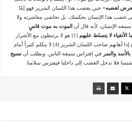
عرض لغضبه=
حين يغضب هذا اللسان الشرير فهو إمّا
اشى غضب هذا الإنسان بحكمتك، بل تحاشى معاشرته ولا
سمعه الإنسان، لأنه قال أن
الموت به موت قاسٍ
ا الأتقياء لا يتسلط عليهم
[1] هو لا يرتبطون مع الأشرار
بنير [2] هو يرفضون سماع الوشايات [3] يتعاملون بتواضع إذا أهانهم صاحب اللسان الشرير [4] لا يتكلم كثيراً أمام
بالأسد والنمر
في إفتراس سمعة الناس. ويطلب أن
نسيج
 شتمنا فلا ندخل الغضب إلى داخلنا فيفترس سلامنا.
سبوك
‫X
مشاركة عبر البريد
طباعة