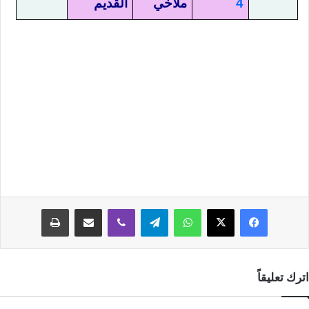
4
ملاخي
القديم
فيسبوك
‫X
واتساب
تيلقرام
ڤايبر
مشاركة عبر البريد
طباعة
اترك تعليقاً