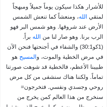
للأشرار هكذا سيكون يوماً جميلاً ومبهجاً
لمتقي
الله
، ومنعشاً كما تنعش الشمس
الأرض عند شروقها. وهو شمس البر فهو
الرب برنا. وهو صار لنا من
الله
براً.
(1كو30:1) والشفاء في أجنحتها فنحن الآن
في مرض الخطية والموت، و
المسيح
هو
طبيبنا الأعظم، فالخطية قد شوهت صورتنا
تماماً. ولكننا هناك سنشفى من كل مرض
روحي وجسدي ونفسي. فتخرجون=
سنخرج من هذا العالم كمن يخرج من
سجن مظلم وضيق. كما يخرج الذين شفوا