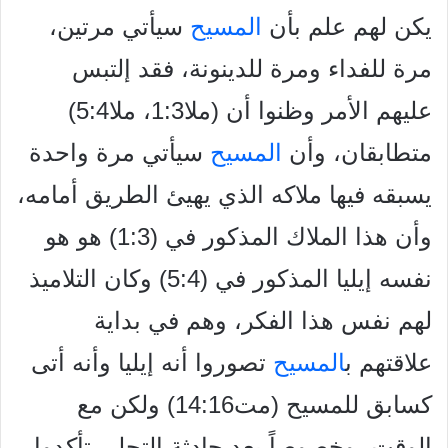
يكن لهم علم بأن
المسيح
سيأتي مرتين،
مرة للفداء ومرة للدينونة، فقد إلتبس
عليهم الأمر وظنوا أن (ملا1:3، ملا5:4)
متطابقان، وأن
المسيح
سيأتي مرة واحدة
يسبقه فيها ملاكه الذي يهيئ الطريق أمامه،
وأن هذا الملاك المذكور في (1:3) هو هو
نفسه إيليا المذكور في (5:4) وكان التلاميذ
لهم نفس هذا الفكر، وهم في بداية
علاقتهم ب
المسيح
تصوروا أنه إيليا وأنه أتى
كسابق للمسيح (مت14:16) ولكن مع
الوقت، وخصوصاً بعد حادثة التجلي تأكدوا