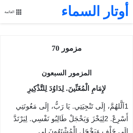
أوتار السماء
القائمة
مزمور 70
المزمور السبعون
لإِمَامِ الْمُغَنِّينَ. لِدَاوُدَ لِلتَّذْكِيرِ
1اَلَّلهُمَّ، إِلَى تَنْجِيَتِي. يَا رَبُّ، إِلَى مَعُونَتِي
أَسْرِعْ. 2لِيَخْزَ وَيَخْجَلْ طَالِبُو نَفْسِي. لِيَرْتَدَّ
إِلَى خَلْفٍ وَيَخْجَلِ الْمُشْتَهُونَ لِي