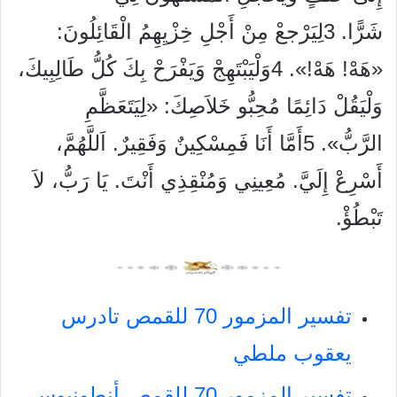
شَرًّا. 3لِيَرْجعْ مِنْ أَجْلِ خِزْيِهِمُ الْقَائِلُونَ:
«هَهْ! هَهْ!». 4وَلْيَبْتَهِجْ وَيَفْرَحْ بِكَ كُلُّ طَالِبِيكَ،
وَلْيَقُلْ دَائِمًا مُحِبُّو خَلاَصِكَ: «لِيَتَعَظَّمِ
الرَّبُّ». 5أَمَّا أَنَا فَمِسْكِينٌ وَفَقِيرٌ. اَللَّهُمَّ،
أَسْرِعْ إِلَيَّ. مُعِينِي وَمُنْقِذِي أَنْتَ. يَا رَبُّ، لاَ
تَبْطُؤْ.
تفسير المزمور 70 للقمص تادرس
يعقوب ملطي
تفسير المزمور 70 للقمص أنطونيوس