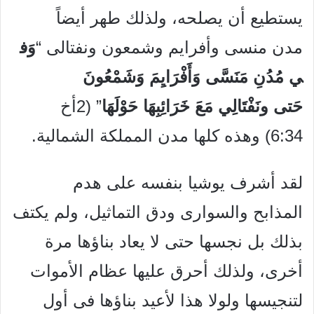
يستطيع أن يصلحه، ولذلك طهر أيضاً
مدن منسى وأفرايم وشمعون ونفتالى “
وَف
ي
مُدُنِ
مَنَسَّى
وَأَفْرَايِمَ
وَشَمْعُونَ
حَتى
و
نَفْتَالِي
مَعَ
خَرَائِبِهَا
حَوْلَهَا
” (2أخ
6:34) وهذه كلها مدن المملكة الشمالية.
لقد أشرف يوشيا بنفسه على هدم
المذابح والسوارى ودق التماثيل، ولم يكتف
بذلك بل نجسها حتى لا يعاد بناؤها مرة
أخرى، ولذلك أحرق عليها عظام الأموات
لتنجيسها ولولا هذا لأعيد بناؤها فى أول