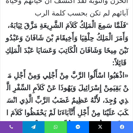
الحزن والتوبة لقد اكتشف أن حياتهم وحياة
آبائهم لم تكن بحسب كلمة الرب
“
فَلَمَّا
سَمِعَ
الْمَلِكُ
كَلاَمَ
الشَّرِيعَةِ
مَزَّقَ
ثِيَابَهُ،
وَأَمَرَ
الْمَلِكُ
حِلْقِيَا
وَأَخِيقَامَ
بْنَ
شَافَانَ
وَعَبْدُو
نَ
بْنَ
مِيخَا
وَشَافَانَ
الْكَاتِبَ
وَعَسَايَا
عَبْدَ
الْمَلِكِ
قَائِلاً
:
«
اذْهَبُوا
اسْأَلُوا
الرَّبَّ
مِنْ
أَجْلِي
وَمِنْ
أَجْلِ
مَ
نْ
بَقِيَ
مِنْ
إِسْرَائِيلَ
وَيَهُوذَا
عَنْ
كَلاَمِ
السِّفْرِ
الَّ
ذِي
وُجِدَ،
لأَنَّهُ
عَظِيمٌ
غَضَبُ
الرَّبِّ
الَّذِي
انْسَ
كَبَ
عَلَيْنَا
مِنْ
أَجْلِ
أَنَّ
آبَاءَنَا
لَمْ
يَحْفَظُوا
كَلاَمَ
ا
لرَّبِّ
لِيَعْمَلُوا
حَسَبَ
كُلِّ
مَا
هُوَ
مَكْتُوبٌ
فِي
ه
يسبوك
‫X
ماسنجر
واتساب
تيلقرام
ڤايبر