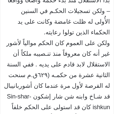
بدأ الاستقلال منذ بدء حكمه واضحاً وواقعاً
– ولكن تسجيلات الحكـم في السنين
الأُولى له ظلت غامضة وكانت على يد
الحكماء الذين تولوا رعايته.
ولكن على العموم كان الحكم موالياً لأشور
غير أنه كان معروفاً منذ تنـصيبه ملكاً أن
الاستقلال لابد قادم على يديه . ففي السنة
الثانية عشرة من حكمـه (٦٢٩ق.م سنحت
له الفرصة لأول مرة عندما كان أشوربانيبال
قد شـاخ وابنه شن شار إشكون Sin-shar-
ishkun كان قد استولى على الحكم خلفاً