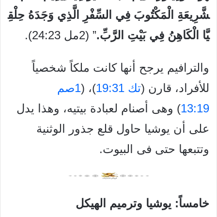
شَّرِيعَةِ
الْمَكْتُوبَ
فِي
السِّفْرِ
الَّذِي
وَجَدَهُ
حِلْقِ
يَّا
الْكَاهِنُ
فِي
بَيْتِ
الرَّبِّ
.
” (2مل 24:23).
والترافيم يرجح أنها كانت ملكاً شخصياً
للأفراد، قارن (
تك 19:31
)، (
1صم
13:19
) وهى أصنام لعبادة بيتيه، وهذا يدل
على أن يوشيا حاول قلع جذور الوثنية
وتتبعها حتى فى البيوت.
خامساً: يوشيا وترميم الهيكل