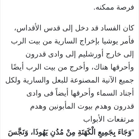
فرصة ممكنه.
كان الفساد قد دخل إلى قدس الأقداس،
فأمر يوشيا بإخراج السارية من بيت الرب
إلى خارج أورشليم إلى وادى قدرون
وأحرقها هناك، وأخرج من بيت الرب أيضًا
جميع الآنية المصنوعة للبعل والسارية ولكل
أجناد السماء وأحرقها أيضاً فى وادى
قدرون وهدم بيوت المأبونين وهدم
مرتفعات الأبواب
“
وَجَاءَ
بِجَمِيعِ
الْكَهَنَةِ
مِنْ
مُدُنِ
يَهُوذَا،
وَنَجَّسَ