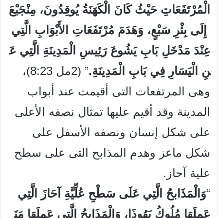
الْمُرْتَفَعَاتِ
حَيْثُ
كَانَ
الْكَهَنَةُ
يُوقِدُونَ،
مِنْ
جَبْعَ
إِلَى
بِئْرِ
سَبْعٍ،
وَهَدَمَ
مُرْتَفَعَاتِ
الأَبْوَابِ
الَّتِي
عِنْدَ
مَدْخَلِ
بَابِ
يَشُوعَ
رَئِيسِ
الْمَدِينَةِ
الَّتِي
عَ
نِ
الْيَسَارِ
فِي
بَابِ
الْمَدِينَةِ
.
” (2مل 8:23)،
وهى المرتفعات التى أقيمت عند أبواب
المدينة وقد أقيم عليها تمثال نصفه الأعلى
على شكل إنسان ونصفه الأسفل على
شكل ماعز وهدم المذابح التى على سطح
علية آحاز.
“
وَالْمَذَابحُ
الَّتِي
عَلَى
سَطْحِ
عُلِّيَّةِ
آحَازَ
الَّتِي
عَمِلَهَا
مُلُوكُ
يَهُوذَا،
وَالْمَذَابحُ
الَّتِي
عَمِلَهَا
مَنَ