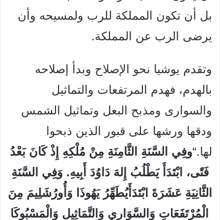
بل أن تكون المملكة للرب ولمسيحه وأن
يرضى الرب عن المملكة.
وتقدم يوشيا نحو الإصلاح وبدأ إصلاحه
بالهدم، فهدم المرتفعات والتماثيل
والسوارى ومذبح البعل وتماثيل الشمس
ودقها ورشها على قبور الذين ذبحوا
لها.
“
وفِي
السَّنَةِ
الثَّامِنَةِ
مِنْ
مُلْكِهِ
إِذْ
كَانَ
بَعْدُ
فَتًى،
ابْتَدَأَ
يَطْلُبُ
إِلهَ
دَاوُدَ
أَبِيهِ
.
وَفِي
السَّنَةِ
الثَّانِيَةِ
عَشَرَةَ
ابْتَدَأَ
يُطَهِّرُ
يَهُوذَا
وَأُورُشَلِيمَ
مِنَ
الْمُرْتَفَعَاتِ
وَالسَّوَارِي
وَالتَّمَاثِيلِ
وَالْمَسْبُوكَا