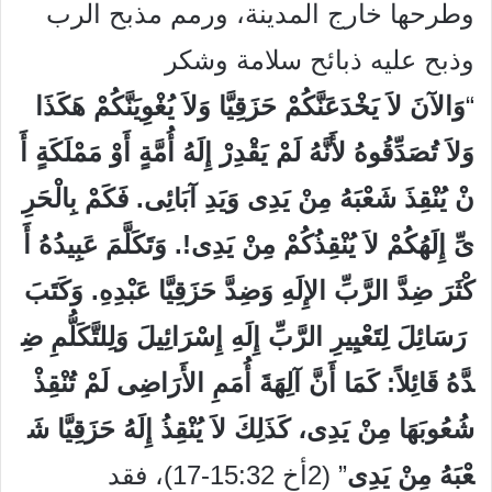
وطرحها خارج المدينة، ورمم مذبح الرب
وذبح عليه ذبائح سلامة وشكر
“
وَالآنَ لاَ يَخْدَعَنَّكُمْ حَزَقِيَّا وَلاَ يُغْوِيَنَّكُمْ هَكَذَا
وَلاَ تُصَدِّقُوهُ لأَنَّهُ لَمْ يَقْدِرْ إِلَهُ أُمَّةٍ أَوْ مَمْلَكَةٍ أَ
نْ يُنْقِذَ شَعْبَهُ مِنْ يَدِى وَيَدِ آبَائِى. فَكَمْ بِالْحَرِ
ىِّ إِلَهُكُمْ لاَ يُنْقِذُكُمْ مِنْ يَدِى!. وَتَكَلَّمَ عَبِيدُهُ أَ
كْثَرَ ضِدَّ الرَّبِّ الإِلَهِ وَضِدَّ حَزَقِيَّا عَبْدِهِ. وَكَتَبَ
رَسَائِلَ لِتَعْيِيرِ الرَّبِّ إِلَهِ إِسْرَائِيلَ وَلِلتَّكَلُّمِ ضِ
دَّهُ قَائِلاً: كَمَا أَنَّ آلِهَةَ أُمَمِ الأَرَاضِى لَمْ تُنْقِذْ
شُعُوبَهَا مِنْ يَدِى، كَذَلِكَ لاَ يُنْقِذُ إِلَهُ حَزَقِيَّا شَ
عْبَهُ مِنْ يَدِى
” (2أخ 15:32-17)، فقد