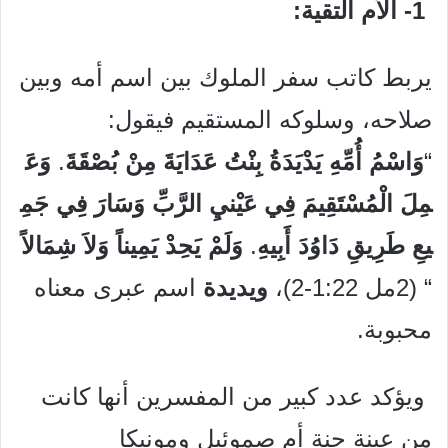
1- الأم التقية:
يربط كاتب سفر الملوك بين اسم أمه وبين
صلاحه،
وسلوكه المستقيم فيقول:
“
وَاسْمُ
أُمِّهِ
يَدْيَدَةُ
بِنْتُ
عَدَايَةَ
مِنْ
بُصْقَةَ
.
وَعَ
مِلَ
الْمُسْتَقِيمَ
فِي
عَيْني
الرَّبِّ
وَسَارَ
فِي
جَمِ
يعِ
طَرِيقِ
دَاوُدَ
أَبِيهِ
.
وَلَمْ
يَحِدْ
يَمِيناً
وَلاَ
شِمَالاً
“
(2مل 1:22-2)،
ويديدة
اسم عبرى معناه
محبوبة.
ويؤكد عدد كبير من المفسرين أنها كانت
من عينة حنة أم صموئيل ومونيكا