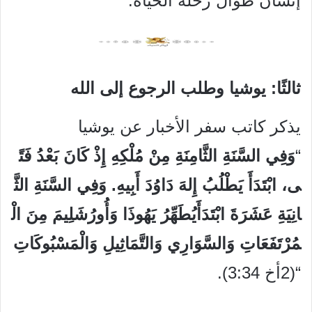
إنسان طوال رحلة الحياة.
ثالثًا: يوشيا وطلب الرجوع إلى الله
يذكر كاتب سفر الأخبار عن يوشيا
“
وَفِي
السَّنَةِ
الثَّامِنَةِ
مِنْ
مُلْكِهِ
إِذْ
كَانَ
بَعْدُ
فَتً
ى،
ابْتَدَأَ
يَطْلُبُ
إِلهَ
دَاوُدَ
أَبِيهِ
.
وَفِي
السَّنَةِ
الثَّ
انِيَةِ
عَشَرَةَ
ابْتَدَأَ
يُطَهِّرُ
يَهُوذَا
وَأُورُشَلِيمَ
مِنَ
الْ
مُرْتَفَعَاتِ
وَالسَّوَارِي
وَالتَّمَاثِيلِ
وَالْمَسْبُوكَاتِ
“(2أخ 3:34).