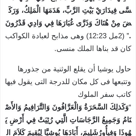
سَّى
فِي
دَارَيْ
بَيْتِ
الرَّبِّ،
هَدَمَهَا
الْمَلِكُ،
وَرَكَ
ضَ
مِنْ
هُنَاكَ
وَذَرَّى
غُبَارَهَا
فِي
وَادِي
قَدْرُونَ
.
” (2مل 12:23) وهى مذابح لعبادة الكواكب
كان قد بناها الملك منسى.
حاول يوشيا أن يقلع الوثنية من جذورها
وتتبعها فى كل مكان للدرجة التى يقول فيها
كاتب سفر الملوك
“
وَكَذلِكَ
السَّحَرَةُ
وَالْعَرَّافُونَ
وَالتَّرَافِيمُ
وَالأَصْ
نَامُ
وَجَمِيعُ
الرَّجَاسَاتِ
الَّتِي
رُئِيَتْ
فِي
أَرْضِ
يَ
هُوذَا
وَفِي
أُورُشَلِيمَ،
أَبَادَهَا
يُوشِيَّا
لِيُقِيمَ
كَلاَمَ
ال