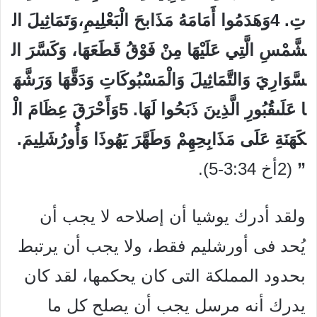
تِ
.
4
وَهَدَمُوا
أَمَامَهُ
مَذَابحَ
الْبَعْلِيمِ،
وَتَمَاثِيلَ
ال
شَّمْسِ
الَّتِي
عَلَيْهَا
مِنْ
فَوْقُ
قَطَعَهَا،
وَكَسَّرَ
ال
سَّوَارِيَ
وَالتَّمَاثِيلَ
وَالْمَسْبُوكَاتِ
وَدَقَّهَا
وَرَشَّهَ
ا
عَلَى
قُبُورِ
الَّذِينَ
ذَبَحُوا
لَهَا
.
5
وَأَحْرَقَ
عِظَامَ
الْ
كَهَنَةِ
عَلَى
مَذَابِحِهِمْ
وَطَهَّرَ
يَهُوذَا
وَأُورُشَلِيمَ
.
”
(2أخ 3:34-5).
ولقد أدرك يوشيا أن إصلاحه لا يجب أن
يُحد فى أورشليم فقط، ولا يجب أن يرتبط
بحدود المملكة التى كان يحكمها، لقد كان
يدرك أنه مرسل يجب أن يصلح كل ما