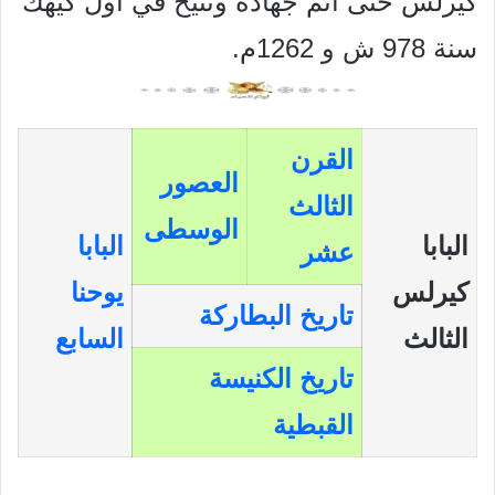
كيرلس حتى أتم جهاده وتنيح في
أول كيهك
سنة 978 ش و 1262م.
القرن
العصور
الثالث
الوسطى
البابا
البابا
عشر
كيرلس
يوحنا
تاريخ البطاركة
الثالث
السابع
تاريخ الكنيسة
القبطية