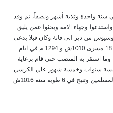
سي سنة واحدة وثلاثة أشهر ونصفاً، ثم وفد
استدعوا وجهاء الامة وبحثوا عمن يليق
وسيوس من دير ابي فانة وكان قبلا يدعى
بن رويل، فتمموا تكريسه في 18 مسرى 1010ش و 1294 م في ايام
وما استقر به المنصب حتى قام برعاية
مسة سنوات وخمسة شهور علي الكرسي
المرقسي ارتاح فيها الاقباط من اضطهاد المسلمين وتنيح في 6 طوبة سنة 1016ش