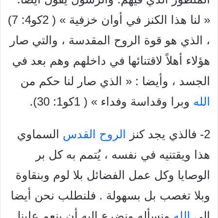
« لنا هذا الكنز في أوان خزفية » ( 2کو4: 7)
، الذي هو قوة الروح المقدسة ، والتي صار
هؤلاء أهلاً لاقتنائها في داخلهم وهم بعد في
الجسد ، وأيضا : « الذي صار لنا حكم من
الله
وبرا وقداسة وفداء » ( 1كو1: 30).
2- فالذي يجد کنز
الروح القدس
السماوي
هذا ويقتنيه في نفسه ، يُتمم به كل بر
الوصايا وكل عمل الفضائل بلا لوم وبنقاوة
وبلا تغصب بل بسهولة . فلنطلب نحن أيضا
إلى
الله
ونسأله ونضرع إليه أن ينعم علينا