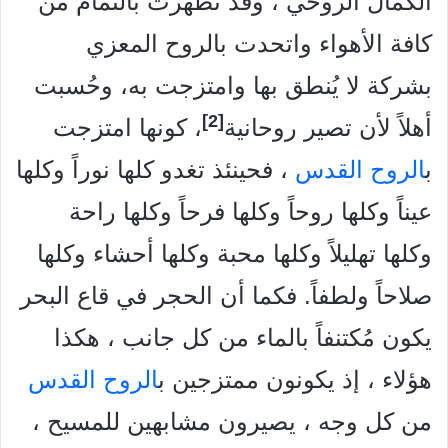
الكمال الروحي ، وقد تطهرت بالتمام من
كافة الأهواء واتحدت بالروح المعزي
بشركة لا يُنطق بها وامتزجت به، وحُسبت
[2]
أهلاً لأن تصير روحانية
، كونها امتزجت
ب
الروح القدس
، فحينئذ تغدو كلها نوراً وكلها
عيناً وكلها روحاً وكلها فرحاً وكلها راحة
وكلها تهليلاً وكلها محبة وكلها أحشاء وكلها
صلاحاً ولطفاً. فكما أن الحجر في قاع البحر
يكون مُكتنفاً بالماء من كل جانب ، هكذا
هؤلاء ، إذ يكونون ممتزجين ب
الروح القدس
من كل وجه ، يصيرون مشابهين للمسيح ،