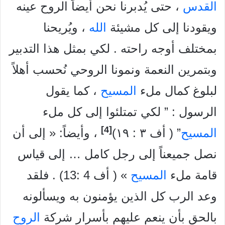
القدس
، حتی يُدبرنا نحن أيضاً الروح عينه
ويقودنا إلى كل مشيئة
الله
، ويُريحنا
بمختلف أوجه راحته . لكي بمثل هذا التدبير
وبتمرين النعمة ونمونا الروحي نُحسب أهلاً
لبلوغ کمال ملء
المسيح
، كما يقول
الرسول : ” لكي تمتلئوا إلى كل ملء
[4]
المسيح
” ( أف ۳ : ۱۹)
، وأيضاً: « إلى أن
نصل جميعناً إلى رجل کامل … إلى قياس
قامة ملء
المسيح
» ( أف 4 :13) . فلقد
وعد الرب كل الذين يؤمنون به ويسألونه
بالحق بأن ينعم عليهم بأسرار شركة
الروح