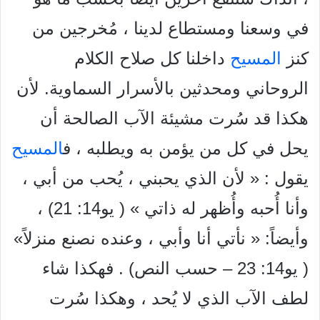
في وسعنا ومستطاع لدينا ، مُخرجين من
كنز
المسيح
داخلنا كل صلاح الكلام
الروحاني ومحدثين بالأسرار السماوية. لأن
هكذا قد سُرت مشيئة الآب الصالحة أن
يحل في كل من يؤمن به ويطلبه ، ف
المسيح
يقول : « لأن الذي يحبني ، يُحب من أبي ،
وأنا أُحبه وأُظهر له ذاتي » ( يو14: 21) ،
وأيضاً: « نأتي أنا وأبي ، وعنده نصنع منزلاً»
( يو14: 23 – حسب النص) . فهكذا شاء
لطف الآب الذي لا يُحد ، وهكذا سُرت