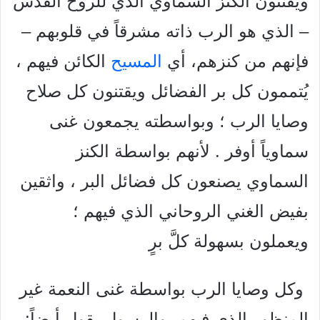
ويقتنون الكنز السماوي الذي للروح القدس
– الذي هو الرب ذاته مشرقاً في قلوبهم –
فإنهم من كنزهم، أي
المسيح
الكائن فيهم ،
يُتممون كل بر الفضائل ويقتنون كل صلاح
وصايا الرب ؛ وبواسطته يجمعون غنی
سماوياً أوفر . لأنهم بواسطة الكنز
السماوي يصنعون كل فضائل البر ، واثقين
بفيض الغني الروحاني الذي فيهم ؛
ويعملون بسهولة كلَّ برٍ
وكل وصايا الرب بواسطة غنى النعمة غير
المنظور الذي فيهم. والرسول يقول أيضاً: