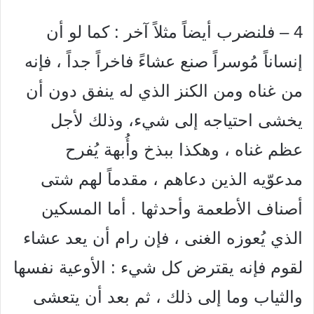
4 – فلنضرب أيضاً مثلاً آخر : كما لو أن
إنساناً مُوسراً صنع عشاءً فاخراً جداً ، فإنه
من غناه ومن الكنز الذي له ينفق دون أن
يخشی احتیاجه إلى شيء، وذلك لأجل
عظم غناه ، وهكذا ببذخ وأُبهة يُفرح
مدعوّيه الذين دعاهم ، مقدماً لهم شتى
أصناف الأطعمة وأحدثها . أما المسكين
الذي يُعوزه الغنى ، فإن رام أن يعد عشاء
لقوم فإنه يقترض كل شيء : الأوعية نفسها
والثياب وما إلى ذلك ، ثم بعد أن يتعشى