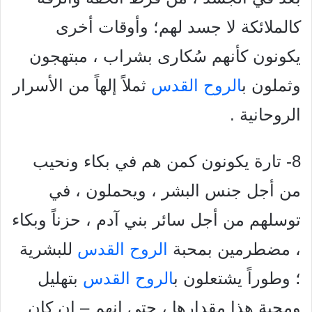
كالملائكة لا جسد لهم؛ وأوقات أخرى
يكونون كأنهم سُکاری بشراب ، مبتهجون
وثملون ب
الروح القدس
ثملاً إلهاً من الأسرار
الروحانية .
8- تارة يكونون كمن هم في بكاء ونحيب
من أجل جنس البشر ، ويحملون ، في
توسلهم من أجل سائر بني آدم ، حزناً وبكاء
، مضطرمين بمحبة
الروح القدس
للبشرية
؛ وطوراً يشتعلون ب
الروح القدس
بتهليل
ومحبة هذا مقدارها ، حتى انهم – إن كان