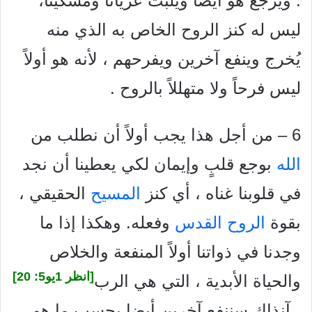
. ويرجع هو أيضا ويلبث عرياناً ومسكيناً،
ليس له كنز الروح الخاص به الذي منه
يُخرج وينفع آخرين ويفرحهم ، لأنه هو أولاً
ليس فرحاً ولا متهللاً بالروح .
6 – من أجل هذا يجب أولاً أن نطلب من
الله
بوجع قلبٍ وإيمان لكي يعطينا أن نجد
في قلوبنا غناه ، أي كنز
المسيح
الحقيقي ،
بقوة
الروح القدس
وفعله. وهكذا إذا ما
وجدنا في ذواتنا أولاً المنفعة والخلاص
[انظر 1يو5: 20]
والحياة الأبدية ، التي هي الرب
، آنذاك سننفع آخرين أيضا بحسب ما هو