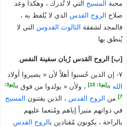
محبة
المسيح
التي لا تُدرك ، وهكذا وعد
صلاح
الروح القدس
الذي لا يُلفظ به ،
فالمجد لشفقة
الثالوث القدوس
التي لا
يُنطق بها
[ب] الروح القدس رُبان سفينة النفس
۷- إن الذين حُسبوا أهلاً لأن « يصيروا أولاد
[يو1: 12]
[يو3:
الله
»
، ولأن « يولدوا من فوق »
7]
من
الروح القدس
، الذين يقتنون
المسيح
في ذواتهم منيراً إياهم ومُنعما عليهم
بالراحة ، يكونون مُقتادين ب
الروح القدس