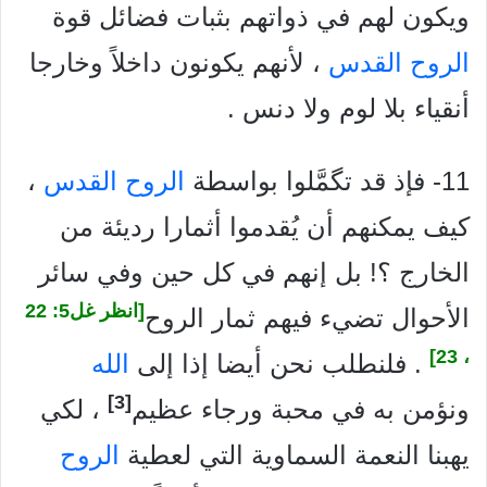
ويكون لهم في ذواتهم بثبات فضائل قوة
الروح القدس
، لأنهم يكونون داخلاً وخارجا
أنقياء بلا لوم ولا دنس .
11- فإذ قد تگمَّلوا بواسطة
الروح القدس
،
كيف يمكنهم أن يُقدموا أثمارا رديئة من
الخارج ؟! بل إنهم في كل حين وفي سائر
[انظر غل5: 22
الأحوال تضيء فيهم ثمار الروح
، 23]
. فلنطلب نحن أيضا إذا إلى
الله
[3]
ونؤمن به في محبة ورجاء عظيم
، لكي
يهبنا النعمة السماوية التي لعطية
الروح