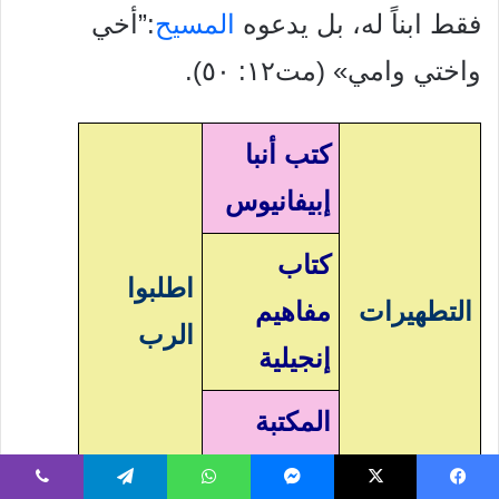
فقط ابناً له، بل يدعوه
المسيح
:”أخي
واختي وامي» (مت١٢:
٥٠).
كتب أنبا
إبيفانيوس
كتاب
اطلبوا
التطهيرات
مفاهيم
الرب
إنجيلية
المكتبة
المسيحية
يسبوك
‫X
ماسنجر
واتساب
تيلقرام
ڤايبر