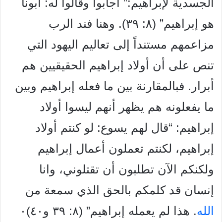
الجسدية لإبراهيم:” أجابوا وقالوا له: أبونا
هو إبراهيم” (٨: ٣٩). وهنا فند الرب
مزاعمهم مستنداً إلى تعاليم اليهود التي
تنص على أن أولاد إبراهيم الحقيقيين هم
أبرار. فبالمقارنة بين ما فعله إبراهيم وبين
ما يفعلونه هم يظهر أنهم ليسوا أولاد
إبراهيم: “قال لهم يسوع: لو كنتم أولاد
إبراهيم، لكنتم تعملون أعمال إبراهيم
ولكنكم الآن تطلبون أن تقتلوني، وانا
إنسان قد كلمكم بالحق الذي سمعة من
الله
. هذا لم يعمله إبراهيم” (٨: ٣٩ و٤٠)٠