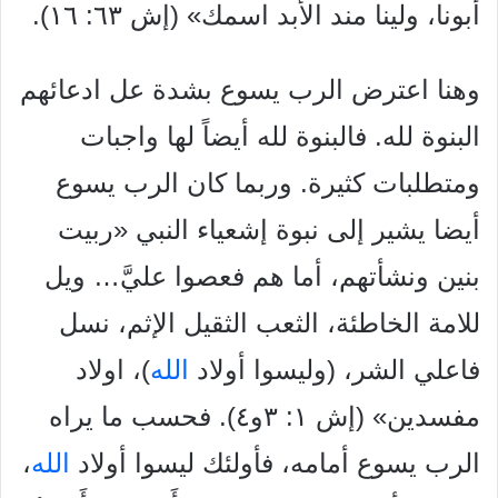
أبونا، ولينا مند الأبد اسمك» (إش ٦٣: ١٦).
وهنا اعترض الرب يسوع بشدة عل ادعائهم
البنوة لله. فالبنوة لله
أيضاً لها واجبات
ومتطلبات كثيرة. وربما كان الرب يسوع
أيضا يشير إلى نبوة إشعياء النبي
«ربيت
بنين ونشأتهم، أما هم فعصوا عليَّ… ويل
للامة
الخاطئة، الثعب الثقيل الإثم، نسل
فاعلي الشر، (وليسوا أولاد
الله
)،
اولاد
مفسدين» (إش ١: ٣و٤). فحسب ما يراه
الرب يسوع أمامه،
فأولئك ليسوا أولاد
الله
،