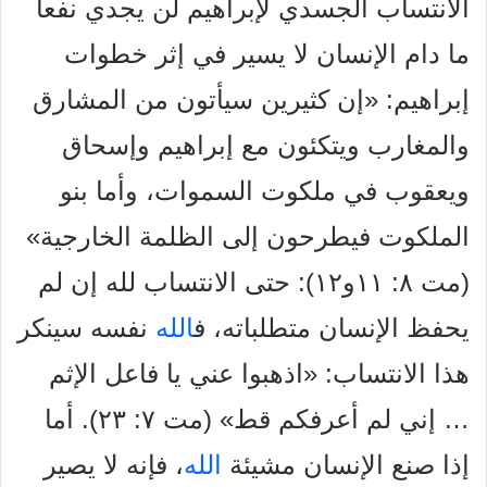
الانتساب الجسدي لإبراهيم
لن يجدي نفعاً
ما دام الإنسان لا يسير في إثر خطوات
إبراهيم: «إن
كثيرين سيأتون من المشارق
والمغارب ويتكئون مع إبراهيم وإسحاق
ويعقوب في ملكوت السموات، وأما بنو
الملكوت فيطرحون إلى الظلمة
الخارجية»
(مت ٨: ١١و١٢): حتى
الانتساب لله إن لم
يحفظ الإنسان
متطلباته، ف
الله
نفسه سينكر
هذا الانتساب: «اذهبوا عني يا فاعل الإثم
… إني لم أعرفكم قط» (مت ٧: ٢٣). أما
إذا صنع الإنسان مشيئة
الله
،
فإنه لا يصير