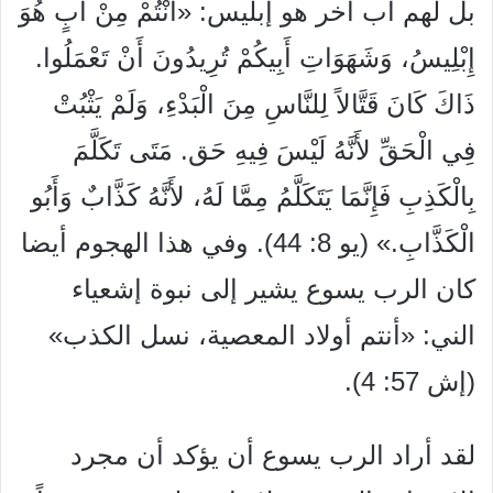
بل لهم أب اخر هو إبليس: «أَنْتُمْ مِنْ أَبٍ هُوَ
إِبْلِيسُ، وَشَهَوَاتِ أَبِيكُمْ تُرِيدُونَ أَنْ تَعْمَلُوا.
ذَاكَ كَانَ قَتَّالاً لِلنَّاسِ مِنَ الْبَدْءِ، وَلَمْ يَثْبُتْ
فِي الْحَقِّ لأَنَّهُ لَيْسَ فِيهِ حَق. مَتَى تَكَلَّمَ
بِالْكَذِبِ فَإِنَّمَا يَتَكَلَّمُ مِمَّا لَهُ، لأَنَّهُ كَذَّابٌ وَأَبُو
الْكَذَّابِ.
» (يو 8: 44). وفي هذا الهجوم
أيضا
كان الرب يسوع يشير إلى نبوة إشعياء
الني: «أنتم أولاد المعصية،
نسل الكذب»
(إش 57: 4).
لقد أراد الرب يسوع أن يؤكد أن مجرد