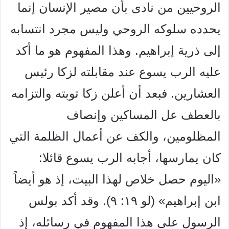
الروحيين من نادى بأن مصير الإنسان إنما
يحدده سلوكه الروحي وليس مجرد انتسابه
إلى ذرية إبراهيم. وهذا المفهوم هو ما أكد
عليه الرب يسوع عند مقابلته لزكا رئيس
العشارين. فبعد أن أعلن زكا توبته والتزامه
بالعطف عل المساكين وإنصاف
المظلومين، والكف عن أعمال
الظلمة التي
كان يمارسها، أجابه الرب يسوع قائلا:
«اليوم حصل خلاص لهذا البيت، إذ هو أيضاً
ابن إبراهيم» (لو ١٩: ٩). وقد أكد بولس
الرسول على هذا المفهوم في رسائله، إذ