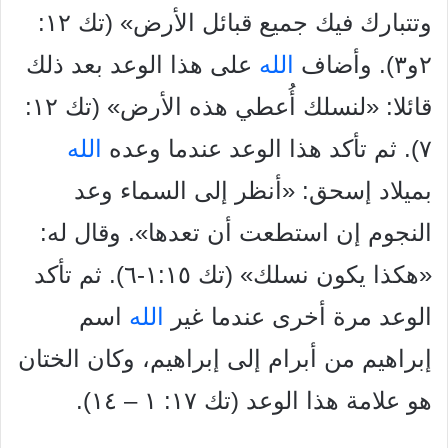
وتتبارك فيك جميع قبائل الأرض» (تك ١٢:
٢و٣). وأضاف
الله
على هذا الوعد بعد ذلك
قائلا: «لنسلك أُعطي هذه الأرض» (تك ١٢:
٧). ثم تأكد هذا الوعد عندما وعده
الله
بميلاد إسحق: «أنظر إلى السماء وعد
النجوم
إن استطعت أن تعدها». وقال له:
«هكذا يكون نسلك» (تك ١:١٥-٦). ثم تأكد
الوعد مرة أخرى عندما غير
الله
اسم
إبراهيم من أبرام إلى إبراهيم، وكان الختان
هو علامة هذا الوعد (تك ١٧: ١ – ١٤).