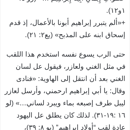
١و١٢).
+«ألم يتبرر إبراهيم أبونا بالأعمال، إذ قدم
إسحاق ابنه على المذبح» (يع٢: ٢١).
حتى الرب يسوع نفسه استخدم هذا اللقب
في مثل الغني ولعازر، فيقول عل لسان
الغني بعد أن انتقل إلى الهاوية: «فنادى
وقال: يا أبي إبراهيم ارحمني، وأرسل لعازر
ليبل طرف إصبعه بماء ويبرد لساني…» (لو
١٦ :١٩-٣١). لذلك كان يطلق عل اليهود
عادة لقب “أولاد إبراهيم” (يو ٨: ٣٩)،