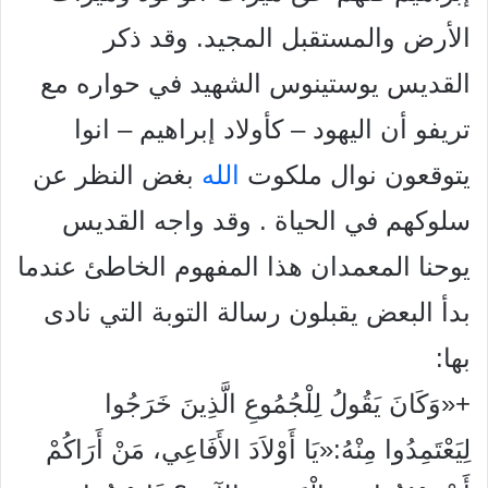
الأرض والمستقبل المجيد. وقد ذكر
القديس يوستينوس الشهيد في حواره مع
تريفو أن اليهود – كأولاد إبراهيم – انوا
يتوقعون نوال ملكوت
الله
بغض النظر عن
سلوكهم في الحياة . وقد واجه القديس
يوحنا المعمدان هذا المفهوم الخاطئ عندما
بدأ البعض يقبلون رسالة التوبة التي نادى
بها:
+«وَكَانَ يَقُولُ لِلْجُمُوعِ الَّذِينَ خَرَجُوا
لِيَعْتَمِدُوا مِنْهُ:«يَا أَوْلاَدَ الأَفَاعِي، مَنْ أَرَاكُمْ