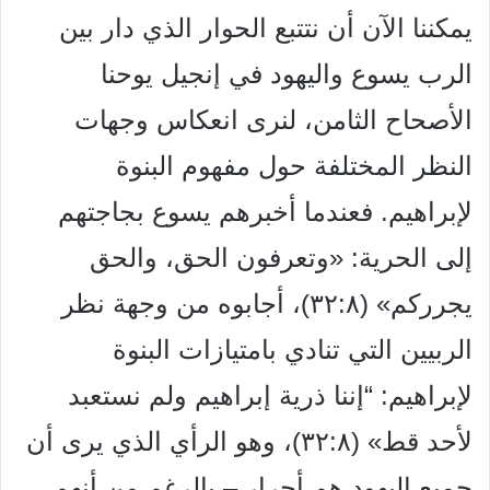
يمكننا الآن أن نتتبع الحوار الذي دار بين
الرب يسوع واليهود في إنجيل يوحنا
الأصحاح الثامن، لنرى انعكاس وجهات
النظر المختلفة حول مفهوم البنوة
لإبراهيم. فعندما أخبرهم يسوع بجاجتهم
إلى الحرية: «وتعرفون الحق، والحق
يجرركم» (٣٢:٨)، أجابوه من وجهة نظر
الربيين التي تنادي بامتيازات البنوة
لإبراهيم: “إننا ذرية إبراهيم ولم نستعبد
لأحد قط» (٣٢:٨)، وهو الرأي الذي يرى أن
جميع اليهود هم أحرار – بالرغم من أنهم