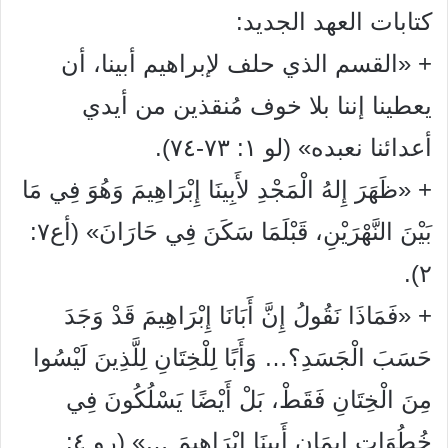
كتابات العهد الجديد:
+ «القسم الذي حلف لإبراهيم أبينا، أن
يعطينا إننا بلا خوف مُنقذين من أيدي
أعدائنا نعبده» (لو ١: ٧٣-٧٤).
+ «ظَهَرَ إِلهُ الْمَجْدِ لأَبِينَا إِبْرَاهِيمَ وَهُوَ فِي مَا
بَيْنَ النَّهْرَيْنِ، قَبْلَمَا سَكَنَ فِي حَارَانَ» (أع٧:
٢).
+ «فَمَاذَا نَقُولُ إِنَّ أَبَانَا إِبْرَاهِيمَ قَدْ وَجَدَ
حَسَبَ الْجَسَدِ؟… وَأَبًا لِلْخِتَانِ لِلَّذِينَ لَيْسُوا
مِنَ الْخِتَانِ فَقَطْ، بَلْ أَيْضًا يَسْلُكُونَ فِي
خُطُوَاتِ إِيمَانِ أَبِينَا إِبْرَاهِيمَ …» (رو ٤: