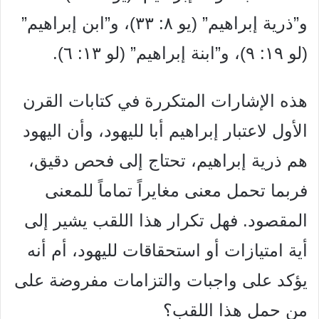
و”ذرية إبراهيم” (يو ٨: ٣٣)، و”ابن إبراهيم”
(لو ١٩: ٩)، و”ابنة إبراهيم” (لو ١٣: ٦).
هذه الإشارات المتكررة في كتابات القرن
الأول لاعتبار إبراهيم أبا لليهود، وأن اليهود
هم ذرية إبراهيم، تحتاج إلى فحص دقيق،
فربما تحمل معنى مغايراً تماماً للمعنى
المقصود. فهل تكرار هذا اللقب يشير إلى
أية امتيازات أو استحقاقات لليهود، أم أنه
يؤكد على واجبات والتزامات مفروضة على
من حمل هذا اللقب؟