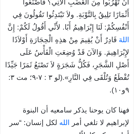
أَنْ تَهْرُبُوا مِنَ الْغَضَبِ الآتِي؟ فَاصْنَعُوا
أَثْمَارًا تَلِيقُ بِالتَّوْبَةِ. ولاَ تَبْتَدِئُوا تَقُولُونَ فِي
أَنْفُسِكُمْ: لَنَا إِبْرَاهِيمُ أَبًا. لأَنِّي أَقُولُ لَكُمْ: إِنَّ
الله
َ قَادِرٌ أَنْ يُقِيمَ مِنْ هذِهِ الْحِجَارَةِ أَوْلاَدًا
لإِبْرَاهِيمَ. وَالآنَ قَدْ وُضِعَتِ الْفَأْسُ عَلَى
أَصْلِ الشَّجَرِ، فَكُلُّ شَجَرَةٍ لاَ تَصْنَعُ ثَمَرًا جَيِّدًا
تُقْطَعُ وَتُلْقَى فِي النَّارِ».(لو ٣ : ٧-٩؛ مت ٣:
٩و١٠).
فهنا كان يوحنا يذكر سامعيه أن البنوة
لإبراهيم لا تلغي أمر
الله
لكل إنسان: “سر