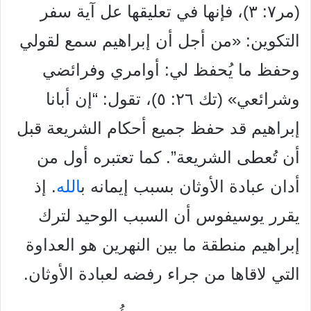
(مر٧: ٣)، فإنها في تعليقها عل آية سفر
التكوين: «من أجل أن
إبراهيم سمع لقولي
وحفظ ما يُحفظ لي: أوامري وفرائضي
وشرائعي» (تك ٢٦: ٥)، تقول: “إن أبانا
إبراهيم قد حفظ جميع أحكام الشريعة قبل
أن تُعطى الشريعة”. كما تعتبره أول من
أدان عبادة الأوثان بسبب إيمانه ب
الله
. إذ
يقرر يوسيفوس أن السبب الوحيد لترك
إبراهيم منطقة ما بين النهرين هو العداوة
التي لاقاها من جراء رفضه لعبادة الأوثان.