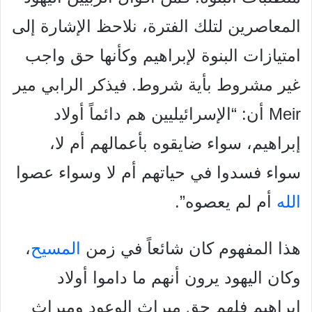
المعاصرين لتلك الفترة، نلاحظ الإشارة إلى
امتيازات البنوة لإبراهيم وكأنها حق واجب
غير مشروط بأية شروط. فيذكر الرابي مير
Meir أن: “الإسرائيليين هم دائماً أولاد
إبراهيم، سواء ضايقوه بأعمالهم أم لا،
سواء فسدوا في حياتهم أم لا وسواء عصوا
الله
أم لم يعصوه”.
هذا المفهوم كان شائعاً في زمن
المسيح
،
وكان اليهود يرون أنهم ما داموا أولاد
إبراهيم فلهم حق ميراث الوعود وميراث