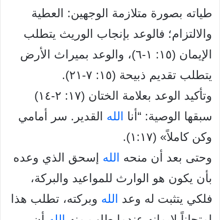
طياته بصورة متلازمة الوجهين: العطية
والالتزام؛ فالوعد بإنجاب الوريث يتطلب
الإيمان (١٥: ١-٦)، والوعد بميراث الأرض
يتطلب تقديم ذبيحة (١٥: ٧-٢١).
وتأكيد الوعد بعلامة الختان (١٧: ٢-١٤)
سبقها الوصية: “أنا
الله
القدير. سر أمامي
وكن كاملاً» (١:١٧).
وحتى بعد أن منحه
الله
إسحق الذي وعده
بأن يكون هو الوارث للمواعيد والبركة،
فلكي يتثبت له وعد
الله
وبركته، تطلب هذا
امتحاناً لإيمانه عندما طلب منه
الله
أن