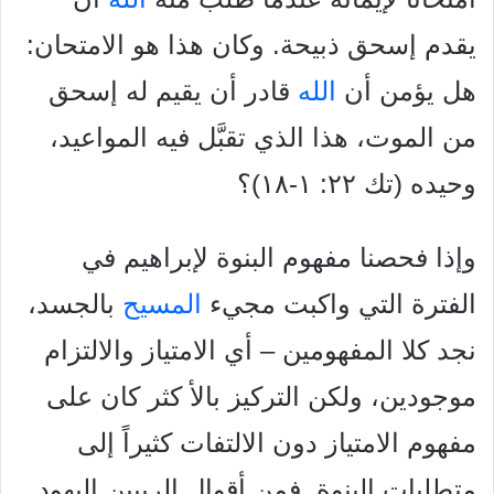
يقدم إسحق ذبيحة. وكان هذا هو الامتحان:
هل يؤمن أن
الله
قادر أن يقيم له إسحق
من الموت، هذا الذي تقبَّل فيه المواعيد،
وحيده (تك ٢٢: ١-١٨)؟
وإذا فحصنا مفهوم البنوة لإبراهيم في
الفترة التي واكبت مجيء
المسيح
بالجسد،
نجد كلا المفهومين – أي الامتياز والالتزام
موجودين، ولكن التركيز بالأ كثر كان على
مفهوم الامتياز دون الالتفات كثيراً إلى
متطلبات البنوة. فمن أقوال الربيين اليهود