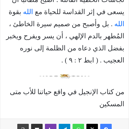
يسعى في إثر القداسة للحياة مع
الله
بقوة
الله
. بل وأصبح من صميم سيرة الخاطئ ،
المُطهر بالدم الإلهي ، أن يسر ويفرح ويخبر
بفضل الذي دعاه من الظلمة إلى نوره
العجيب . ( ابط ۲ : ۹ ) .
من كتاب الإنجيل في واقع حياتنا للأب متى
المسكين
فيسبوك
‫X
واتساب
تيلقرام
ڤايبر
مشاركة عبر البريد
طباعة