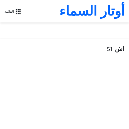
أوتار السماء
القائمة
اش 51
سفر أشعياء
سفر إشعياء أصحاح 51