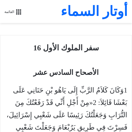
أوتار السماء
القائمة
سفر الملوك الأول 16
الأصحاح السادس عشر
1وَكَانَ كَلاَمُ الرَّبِّ إِلَى يَاهُو بْنِ حَنَانِي عَلَى
بَعْشَا قَائِلاَ: 2«مِنْ أَجْلِ أَنِّي قَدْ رَفَعْتُكَ مِنَ
التُّرَابِ وَجَعَلْتُكَ رَئِيسًا عَلَى شَعْبِي إِسْرَائِيلَ،
فَسِرْتَ فِي طَرِيقِ يَرُبْعَامَ وَجَعَلْتَ شَعْبِي