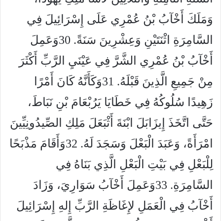
وَمَلَكَ أَخْآبُ بْنُ عُمْرِي عَلَى إِسْرَائِيلَ فِي
السَّامِرَةِ اثْنَتَيْنِ وَعِشْرِينَ سَنَةً. 30وَعَمِلَ
أَخْآبُ بْنُ عُمْرِي الشَّرَّ فِي عَيْنَيِ الرَّبِّ أَكْثَرَ
مِنْ جَمِيعِ الَّذِينَ قَبْلَهُ. 31وَكَأَنَّهُ كَانَ أَمْرًا
زَهِيدًا سُلُوكُهُ فِي خَطَايَا يَرُبْعَامَ بْنِ نَبَاطَ،
حَتَّى اتَّخَذَ إِيزَابَلَ ابْنَةَ أَثْبَعَلَ مَلِكِ الصِّيدُونِيِّينَ
امْرَأَةً، وَعَبَدَ الْبَعْلَ وَسَجَدَ لَهُ. 32وَأَقَامَ مَذْبَحًا
لِلْبَعْلِ فِي بَيْتِ الْبَعْلِ الَّذِي بَنَاهُ فِي
السَّامِرَةِ. 33وَعَمِلَ أَخْآبُ سَوَارِيَ، وَزَادَ
أَخْآبُ فِي الْعَمَلِ لإِغَاظَةِ الرَّبِّ إِلهِ إِسْرَائِيلَ