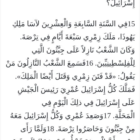
إِسْرَائِيلَ؟
15فِي السَّنَةِ السَّابِعَةِ وَالْعِشْرِينَ لآسَا مَلِكِ
يَهُوذَا، مَلَكَ زِمْرِي سَبْعَةَ أَيَّامٍ فِي تِرْصَةَ.
وَكَانَ الشَّعْبُ نَازِلاً عَلَى جِبَّثُونَ الَّتِي
لِلْفِلِسْطِينِيِّينَ. 16فَسَمِعَ الشَّعْبُ النَّازِلُونَ مَنْ
يَقُولُ: «قَدْ فَتَنَ زِمْرِي وَقَتَلَ أَيْضًا الْمَلِكَ».
فَمَلَّكَ كُلُّ إِسْرَائِيلَ عُمْرِيَ رَئِيسَ الْجَيْشِ
عَلَى إِسْرَائِيلَ فِي ذلِكَ الْيَوْمِ فِي
الْمَحَلَّةِ. 17وَصَعِدَ عُمْرِي وَكُلُّ إِسْرَائِيلَ مَعَهُ
مِنْ جِبَّثُونَ وَحَاصَرُوا تِرْصَةَ. 18وَلَمَّا رَأَى