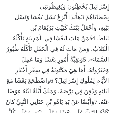
إِسْرَائِيلَ يُخْطِئُونَ وَيُغِيظُونَنِي
بِخَطَايَاهُمْ 3هأَنَذَا أَنْزِعُ نَسْلَ بَعْشَا وَنَسْلَ
بَيْتِهِ، وَأَجْعَلُ بَيْتَكَ كَبَيْتِ يَرُبْعَامَ بْنِ
نَبَاطَ. 4فَمَنْ مَاتَ لِبَعْشَا فِي الْمَدِينَةِ تَأْكُلُهُ
الْكِلاَبُ، وَمَنْ مَاتَ لَهُ فِي الْحَقْلِ تَأْكُلُهُ طُيُورُ
السَّمَاءِ». 5وَبَقِيَّةُ أُمُورِ بَعْشَا وَمَا عَمِلَ
وَجَبَرُوتُهُ، أَمَا هِيَ مَكْتُوبَةٌ فِي سِفْرِ أَخْبَارِ
الأَيَّامِ لِمُلُوكِ إِسْرَائِيلَ؟ 6وَاضْطَجَعَ بَعْشَا مَعَ
آبَائِهِ وَدُفِنَ فِي تِرْصَةَ، وَمَلَكَ أَيْلَةُ ابْنُهُ عِوَضًا
عَنْهُ. 7وَأَيْضًا عَنْ يَدِ يَاهُو بْنِ حَنَانِي النَّبِيِّ كَانَ
كَلاَمُ الرَّبِّ عَلَى بَعْشَا وَعَلَى بَيْتِهِ، وَعَلَى كُلِّ