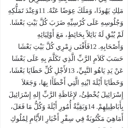
مَلِكِ يَهُوذَا، وَمَلَكَ عِوَضًا عَنْهُ. 11وَعِنْدَ تَمَلُّكِهِ
وَجُلُوسِهِ عَلَى كُرْسِيِّهِ ضَرَبَ كُلَّ بَيْتِ بَعْشَا.
لَمْ يُبْقِ لَهُ بَائِلاً بِحَائِطٍ، مَعَ أَوْلِيَائِهِ
وَأَصْحَابِهِ. 12فَأَفْنَى زِمْرِي كُلَّ بَيْتِ بَعْشَا
حَسَبَ كَلاَمِ الرَّبِّ الَّذِي تَكَلَّمَ بِهِ عَلَى بَعْشَا
عَنْ يَدِ يَاهُو النَّبِيِّ، 13لأَجْلِ كُلِّ خَطَايَا بَعْشَا،
وَخَطَايَا أَيْلَةَ ابْنِهِ الَّتِي أَخْطَأَا بِهَا، وَجَعَلاَ
إِسْرَائِيلَ يُخْطِئُ، لإِغَاظَةِ الرَّبِّ إِلهِ إِسْرَائِيلَ
بِأَبَاطِيلِهِمْ. 14وَبَقِيَّةُ أُمُورِ أَيْلَةَ وَكُلُّ مَا فَعَلَ،
أَمَاهِيَ مَكْتُوبَةٌ فِي سِفْرِ أَخْبَارِ الأَيَّامِ لِمُلُوكِ