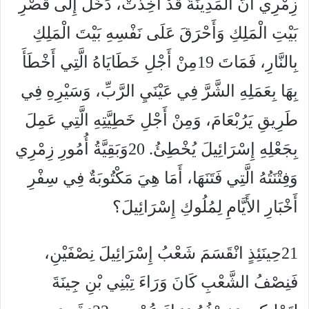
زِمْرِي أَنَّ الْمَدِينَةَ قَدْ أُخِذَتْ، دَخَلَ إِلَى قَصْرِ
بَيْتِ الْمَلِكِ وَأَحْرَقَ عَلَى نَفْسِهِ بَيْتَ الْمَلِكِ
بِالنَّارِ، فَمَاتَ 19مِنْ أَجْلِ خَطَايَاهُ الَّتِي أَخْطَأَ
بِهَا بِعَمَلِهِ الشَّرَّ فِي عَيْنَيِ الرَّبِّ، وَسَيْرِهِ فِي
طَرِيقِ يَرُبْعَامَ، وَمِنْ أَجْلِ خَطِيَّتِهِ الَّتِي عَمِلَ
بِجَعْلِهِ إِسْرَائِيلَ يُخْطِئُ. 20وَبَقِيَّةُ أُمُورِ زِمْرِي
وَفِتْنَتُهُ الَّتِي فَتَنَهَا، أَمَا هِيَ مَكْتُوبَةٌ فِي سِفْرِ
أَخْبَارِ الأَيَّامِ لِمُلُوكِ إِسْرَائِيلَ؟
21حِينَئِذٍ انْقَسَمَ شَعْبُ إِسْرَائِيلَ نِصْفَيْنِ،
فَنِصْفُ الشَّعْبِ كَانَ وَرَاءَ تِبْنِي بْنِ جِينَةَ