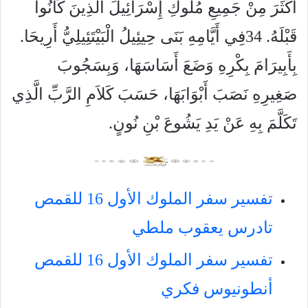
أَكْثَرَ مِنْ جَمِيعِ مُلُوكِ إِسْرَائِيلَ الَّذِينَ كَانُوا
قَبْلَهُ. 34فِي أَيَّامِهِ بَنَى حِيئِيلُ الْبَيْتَئِيلِيُّ أَرِيحَا.
بِأَبِيرَامَ بِكْرِهِ وَضَعَ أَسَاسَهَا، وَبِسَجُوبَ
صَغِيرِهِ نَصَبَ أَبْوَابَهَا، حَسَبَ كَلاَمِ الرَّبِّ الَّذِي
تَكَلَّمَ بِهِ عَنْ يَدِ يَشُوعَ بْنِ نُونٍ.
تفسير سفر الملوك الأول 16 للقمص
تادرس يعقوب ملطي
تفسير سفر الملوك الأول 16 للقمص
أنطونيوس فكري