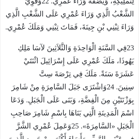
لِتَمْلِيكِهِ، وَنِصْفُهُ وَرَاءَ عُمْرِي. 22وَقَوِيَ
الشَّعْبُ الَّذِي وَرَاءَ عُمْرِي عَلَى الشَّعْبِ الَّذِي
وَرَاءَ تِبْنِي بْنِ جِينَةَ، فَمَاتَ تِبْنِي وَمَلَكَ عُمْرِي.
23فِي السَّنَةِ الْوَاحِدَةِ وَالثَّلاَثِينَ لآسَا مَلِكِ
يَهُوذَا، مَلَكَ عُمْرِي عَلَى إِسْرَائِيلَ اثْنَتَيْ
عَشَرَةَ سَنَةً. مَلَكَ فِي تِرْصَةَ سِتَّ
سِنِينَ. 24وَاشْتَرَى جَبَلَ السَّامِرَةِ مِنْ شَامِرَ
بِوَزْنَتَيْنِ مِنَ الْفِضَّةِ، وَبَنَى عَلَى الْجَبَلِ. وَدَعَا
اسْمَ الْمَدِينَةِ الَّتِي بَنَاهَا بِاسْمِ شَامِرَ صَاحِبِ
الْجَبَلِ «السَّامِرَةَ». 25وَعَمِلَ عُمْرِي الشَّرَّ