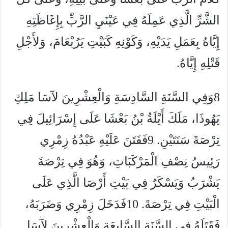
الشَّرِّ الَّذِي عَمِلَهُ فِي عَيْنَيِ الرَّبِّ بِإِغَاظَتِهِ
إِيَّاهُ بِعَمَلِ يَدَيْهِ، وَكَوْنِهِ كَبَيْتِ يَرُبْعَامَ، وَلأَجْلِ
قَتْلِهِ إِيَّاهُ.
8وَفِي السَّنَةِ السَّادِسَةِ وَالْعِشْرِينَ لآسَا مَلِكِ
يَهُوذَا، مَلَكَ أَيْلَةُ بْنُ بَعْشَا عَلَى إِسْرَائِيلَ فِي
تِرْصَةَ سَنَتَيْنِ. 9فَفَتَنَ عَلَيْهِ عَبْدُهُ زِمْرِي
رَئِيسُ نِصْفِ الْمَرْكَبَاتِ، وَهُوَ فِي تِرْصَةَ
يَشْرَبُ وَيَسْكَرُ فِي بَيْتِ أَرْصَا الَّذِي عَلَى
الْبَيْتِ فِي تِرْصَةَ. 10فَدَخَلَ زِمْرِي وَضَرَبَهُ،
فَقَتَلَهُ فِي السَّنَةِ السَّابِعَةِ وَالْعِشْرِينَ لآسَا