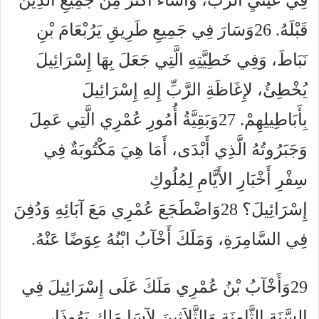
فِي عَيْنَيِ الرَّبِّ، وَأَسَاءَ أَكْثَرَ مِنْ جَمِيعِ الَّذِينَ
قَبْلَهُ. 26وَسَارَ فِي جَمِيعِ طَرِيقِ يَرُبْعَامَ بْنِ
نَبَاطَ، وَفِي خَطِيَّتِهِ الَّتِي جَعَلَ بِهَا إِسْرَائِيلَ
يُخْطِئُ، لإِغَاظَةِ الرَّبِّ إِلهِ إِسْرَائِيلَ
بِأَبَاطِيلِهِمْ. 27وَبَقِيَّةُ أُمُورِ عُمْرِي الَّتِي عَمِلَ
وَجَبَرُوتُهُ الَّذِي أَبْدَى، أَمَا هِيَ مَكْتُوبَةٌ فِي
سِفْرِ أَخْبَارِ الأَيَّامِ لِمُلُوكِ
إِسْرَائِيلَ؟ 28وَاضْطَجَعَ عُمْرِي مَعَ آبَائِهِ وَدُفِنَ
فِي السَّامِرَةِ، وَمَلَكَ أَخْآبُ ابْنُهُ عِوَضًا عَنْهُ.
29وَأَخْآبُ بْنُ عُمْرِي مَلَكَ عَلَى إِسْرَائِيلَ فِي
السَّنَةِ الثَّامِنَةِ وَالثَّلاَثِينَ لآسَا مَلِكِ يَهُوذَا،