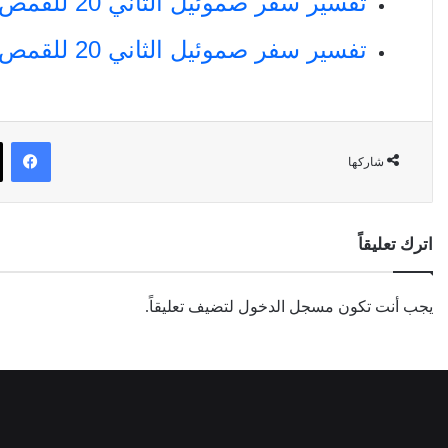
تفسير سفر صموئيل الثاني 20 للقمص تادرس يعقوب ملطي
تفسير سفر صموئيل الثاني 20 للقمص أنطونيوس فكري
في
شاركها
اترك تعليقاً
يجب أنت تكون
مسجل الدخول
لتضيف تعليقاً.