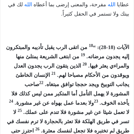
عطايا
الله
مفرحة، والمعنى إرضى بما أعطاه
الله
لك في
بيتك ولا تستمر في الحفل كثيراً.
18
الآيات (18-28): “
من اتقى الرب يقبل تأديبه والمبتكرون
19
إليه يجدون مرضاته.
من ابتغى الشريعة يمتلئ منها
20
والمراءي يعثر فيها.
الذين يتقون الرب يجدون العدل
21
ويوقدون من الأحكام مصباحا لهم.
الإنسان الخاطئ
22
يجانب التوبيخ ويجد حججا توافق مبتغاه.
صاحب
المشورة لا يهمل التأمل أما المتكبر ممن ليس كذلك فلا
24
23
يأخذه الخوف.
ولا بعدما عمل بهواه عن غير مشورة.
25
لا تعمل شيئا عن غير مشورة فلا تندم على عملك.
لا
تسر في طريق الهلكة فلا تعثر بالحجارة لا ترم نفسك في
26
طريق لم تختبره فلا تجعل لنفسك معثرة.
احترز حتى