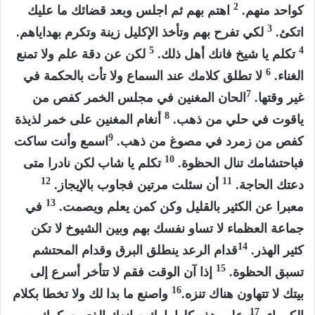
2
كواحد منهم.
اهتم بهم ثم اجلس وبعد قضائك ما عليك
3
اتكئ.
لكي تفرح بهم وتأخذ الإكليل زينة وتكرم بهداياهم.
5
4
تكلم يا شيخ فانك أهل ذلك.
لكن عن دقة علم ولا تمنع
6
الغناء.
لا تطلق كلامك عند السماع ولا تأت بالحكمة في
7
غير وقتها.
الحان المغنين في مجلس الخمر كفص من
8
ياقوت في حلي من ذهب.
أنغام المغنين على خمر لذيذة
9
كفص من زمرد في مصوغ من ذهب.
اسمع وأنت ساكت
10
فباحتشامك تنال الحظوة.
تكلم يا شاب لكن نادرا متى
12
11
دعتك الحاجة.
أن سئلت مرتين فجاوب بالإيجاز.
13
معبرا عن الكثير بالقليل وكن كمن يعلم ويصمت.
في
جماعة العظماء لا تساو نفسك بهم وبين الشيوخ لا تكن
14
كثير الهذر.
قدام الرعد ينطلق البرق وقدام المحتشم
15
تسبق الحظوة.
إذا آن الوقت فقم لا تتأخر أسرع إلى
16
بيتك لا تتهاون هناك تنزه.
واصنع ما بدا لك ولا تخطا بكلام
17