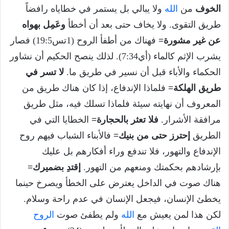
الخوف
من
الله
ولا يبالي بل يستمر في خطاياه رافضاً
طريق التقوى. ولا يخاف حتى بعد أن أخطأ
وعَمِل بهواه
عن غير مشورة=
فهناك من أطفأ الروح (1تس19:5) فصار
يشرب الإثم كالماء (أي7:34). لذلك ينصح الحكيم أن نشاور
الحكماء والأباء قبل أن نسير في طريق ما.
لا تسر في
طريق الهلكة=
فلماذا الإندفاع، إذا كان هناك طريق من
المعروف أن نهايته سيئة فلماذا تسلك فيه، مثل طريق
مرافقة الأشرار.
فلا تعثر بالحجارة=
الخطايا التي في
الطريق
إحترز حتى من بنيك=
فالأبناء الشباب فيهم روح
الإندفاع والتهور، فلا تندفع وراء أفكارهم بل عليك
بإرشادهم بحكمتك ومنعهم من التهور.
إقتدِ بضميرك=
هناك صوت في الداخل يعترض على الخطأ ويصرخ حينما
يخطئ الإنسان، فيجعل الإنسان في عدم راحة وسلام.
لكن هذا لمن يعيش مع
الله
ولم يطفئ صوت
الروح