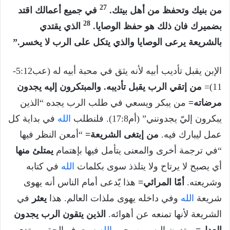
27
من بنيك وتحفظ من أهل بيتك.
في جميع أعمالك اقتد
28
بضميرك فان ذلك هو حفظ الوصايا.
الذي يقتدي
بالشريعة يرعى الوصايا والذي يتكل على الرب لا يخسر.”
الإبن يقبل تأديب أبيه لأنه يثق في محبة أبيه له (عب5:12-
11)=
من إتقي الرب يقبل تأديبه. والمبتكرون إليه يجدون
مرضاته=
من يبكر ويسعي في طلب الرب يجده “الذين
يبكرون إليّ يجدونني” (أم17:8). فلنطلب
الله
في بداية كل
عمل ليبارك فيه.
من إبتغى الشريعة=
“أمعن النظر فيها
“في ترجمة أخرى والمعنى يتأمل فيها بإهتمام
يمتلئ منها
أي يصبح لا يرتاح ولا يتلذذ سوى بكلمات
الله
في كتابه
وشريعته.
أمّا المرائي=
هذا يّدعى أمام الناس أنه يهوى
شريعة
الله
وفي داخله يهوى ملذات العالم. هذا
يعثر
في
الشريعة لأنها تمنعه عن أهوائه.
الذين يتقون الرب يجدون