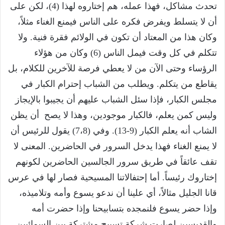
تحدث مشاكل، فهذا عمله، هم إختاروه لهذا (4)، لكن على
أن لا يتسلط ويفرض فكره على الناس فيمنع الغناء مثلاً،
وكان هذا من المعتاد أن تكون في الولائم فقرة فنية. ولا
تتكلم في كل وقت فيمل الناس (6) وكان من هؤلاء
الرؤساء وحتى الآن من لا يعطي فرصة للآخرين للكلام، بل
يقاطع من يتكلم. ويطلب من الشباب إحترام الكبار في
مجلس الكبار، فإذا سئل الشباب عليهم أن يجيبوا بالإيجاز
وليس كمن يعلم، فالكبار موجودين، وهذا لا يصح أن يظن
الشاب أنه يعلم الكبار (9-13). وفي (7،8) يقول للرئيس أن
لا يمنع الغناء فهذا يدخل السرور في الحاضرين. المعنى لا
تقف عائقاً في طريق سرور الجالسين الحاضرين لكونهم
إختاروك رئيساً. أما إحتفالاتنا المسيحية فصار لها في عرس
قانا الجليل مثالاً، أي علينا أن ندعو يسوع وأمه وتلاميذه،
وإذا حضر يسوع فلنمجده بتسابيحنا وإذا حضرت أمه
والقديسين لصارت شركة تسبيح مشتركة بين السمائيين