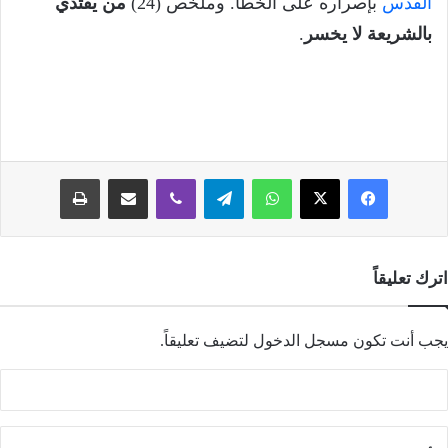
القدس
بإصراره على الخطأ. وملخص (24)
من يقتدي
بالشريعة لا يخسر
.
فيسبوك
‫X
واتساب
تيلقرام
ڤايبر
مشاركة عبر البريد
طباعة
اترك تعليقاً
يجب أنت تكون
مسجل الدخول
لتضيف تعليقاً.