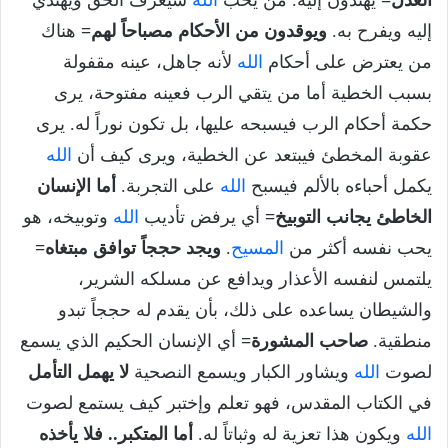
العدل=
يهتدون إليه. من يحب
الله
سيعرف الحق ويهتدي
إليه ويفرح به.
ويوقدون من الأحكام مصباحاً لهم=
هناك
من يعترض على أحكام
الله
لأنه جاهل، عينه مقفولة
بسبب الخطية أما من يتقي الرب فعينه مفتوحة، يرى
حكمة أحكام الرب فيسبحه عليها، بل تكون نوراً له. يرى
عقوبة المخطئ فيبتعد عن الخطية، ويرى كيف أن
الله
يكمل أحباءه بالألم فيسبح
الله
على التجربة.
أما الإنسان
الخاطئ يجانب التوبيخ=
أي يرفض تأديب
الله
وتوبيخه، هو
يحب نفسه أكثر من
المسيح
.
ويجد حججاً توافق مبتغاه=
يلتمس لنفسه الأعذار ويدافع عن مسلكه الشرير،
والشيطان يساعده على ذلك، بأن يقدم له حججاً تبدو
منطقية.
صاحب المشورة=
أي الإنسان الحكيم الذي يسمع
لصوت
الله
ويشاور الكبار ويسمع النصحية
لا يهمل التأمل
في الكتاب المقدس، فهو تعلم وإختبر كيف يستمع لصوت
الله
ويكون هذا تعزية له وثباتاً له.
أما المتكبر.. فلا يأخذه