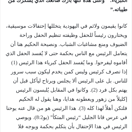
الكبرياء.
وعلى هذه كلها بارك صانعك الذي يسكرك من
طيباته.”
كانوا يقيمون ولائم في اليهودية يتخللها إحتفالات موسيقية،
ويختارون رئيساً للحفل وظيفته تنظيم الحفل وراحة
الضيوف ومنع مشاغبات الشباب. ونصيحة الحكيم هنا أن
يتعامل الرئيس مع الناس بحكمة حتى لا يٌفسد الحفل الذي
أقاموه ليفرحوا. وما يُفسد الحفل كبرياء هذا الرئيس (1)
إذا تصرف كرئيس وليس كمن يخدم ليكون سبب سرور
للناس. بل على الرئيس ألا يجلس ويرتاح ليأكل قبل أن
يهتم بكل فرد (2). وكانوا في المقابل يُلبسون الرئيس
إكليلاً من زهور ويعطونه هدايا، وهنا يقول له الحكيم
فلتكن أهلاً لهذا كله (3). هذا الرئيس هو من قال عنه يوحنا
في عرس قانا الجليل “رئيس المتكأ” (يو8:2). ويوصي
الرئيس في هذا الإحتفال بأن يتكلم بحكمة ويوجه فلا