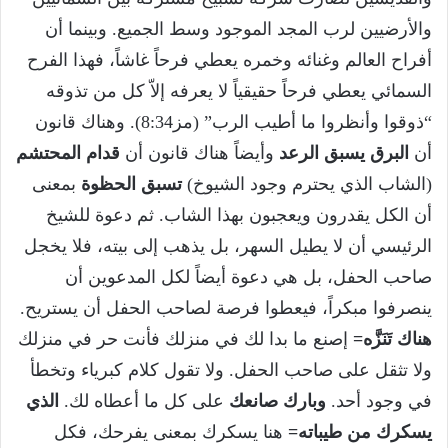
والأرضيين لرب المجد الموجود وسط الجميع. وبينما أن
أفراح العالم وغنائه وخمره يعطي فرحاً غاشاً، فهذا الفرح
السمائي يعطي فرحاً حقيقياً لا يعرفه إلاّ كل من تذوقه
“ذوقوا وأنظروا ما أطيب الرب” (مز8:34). وهناك قانون
أن
البرق يسبق الرعد
وأيضاً هناك قانون أن
قدام المحتشم
(الشاب الذي يحترم وجود الشيوخ)
تسبق الحظوة
بمعنى
أن الكل يقدرون ويعجبون بهذا الشاب. ثم دعوة للشيخ
الرئيسي أن لا يطيل السهر، بل يذهب إلى بيته، فلا يخجل
صاحب الحفل، بل هي دعوة أيضاً لكل المدعوين أن
ينصرفوا مبكراً، فيعطوا فرصة لصاحب الحفل أن يستريح.
هناك تَنَزَّه=
إصنع ما بدا لك في منزلك فأنت حر في منزلك
ولا تثقل على صاحب الحفل. ولا تقول كلام كبرياء وتخطأ
في وجود أحد.
وبارك صانعك
على كل ما أعطاه لك.
الذي
يسكرك من طيباته=
هنا يسكرك بمعنى يفرحك، فكل