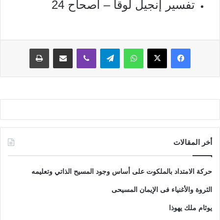
تفسير إنجيل لوقا – أصحاح 24
فيسبوك
‫X
واتساب
تيلقرام
ڤايبر
مشاركة عبر البريد
طباعة
أخر المقالات
حركة الامتداد بالملكوت على أساس وجود المسيح الذاتي وتعليمه
الثروة والأغنياء فى الإيمان المسيحى
يوثام ملك يهوذا