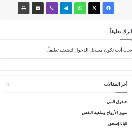
فيسبوك
‫X
واتساب
تيلقرام
ڤايبر
مشاركة عبر البريد
طباعة
اترك تعليقاً
يجب أنت تكون
مسجل الدخول
لتضيف تعليقاً.
أخر المقالات
حبقوق النبي
تمييز الأرواح وماهية النفس
البابا إسحق