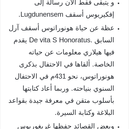
و يتبقى فقط الآن رسالة إلى
إفكيريوس أسقف Lugdunensem.
عظة عن حياة هونوراتوس أسقف آرل
السابق .De vita S Honoratus يقدم
فيها هيلاري معلومات عن حياته
الخاصة. ألقاها في الاحتفال بذكرى
هونوراتوس، نحو 431م في الاحتفال
السنوي بنياحته. وربما أعاد كتابتها
بأسلوب متقن في معرفة جيدة بقواعد
البلاغة وكتابة السيرة.
وبعض القصائد حفظها غريغوريوس