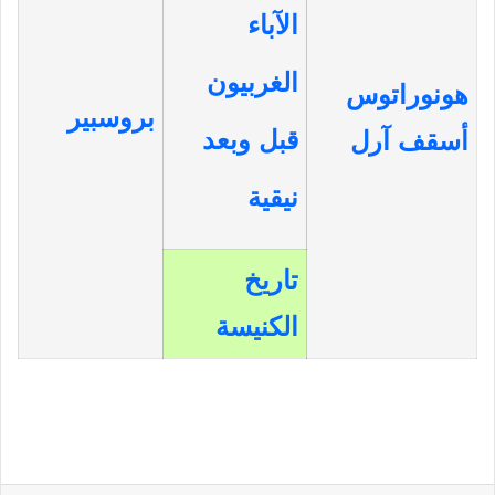
الآباء
الغربيون
هونوراتوس
بروسبير
قبل وبعد
أسقف آرل
نيقية
تاريخ
الكنيسة