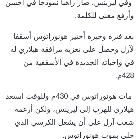
وفي ليرينس، صار راهباً نموذجاً في أحسن
وأرفع معنى للكلمة.
بعد فترة وجيزة أختير هونوراتوس أسقفا
لآرل وحصل على تعزية
مرافقة هيلاري له
في واجباته الجديدة في الأسقفية من
428م.
مات هونوراتوس في 430م وللوقت استعد
هيلاري للهرب إلى
ليرينس، ولكن أرغمه
شعب آرل على أن يشغل الكرسي الذي
خلی
بموت هونوراتوس.