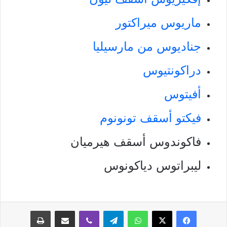
ماريوس ميراكتور
جناديوس من مارسيليا
دراكونتيوس
أفيتوس
فيكتو أسقف تونونوم
فاكوندوس أسقف هيرميان
ليبراتوس دياكونوس
فيسبوك
‫X
واتساب
تيلقرام
ڤايبر
مشاركة عبر البريد
طباعة